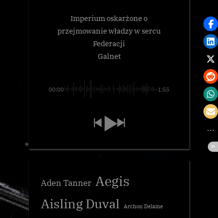
Imperium oskarżone o
przejmowanie władzy w sercu
Federacji
Galnet
00:00
-1:55
Aegis
Aden Tanner
Aisling Duval
Archon Delaine