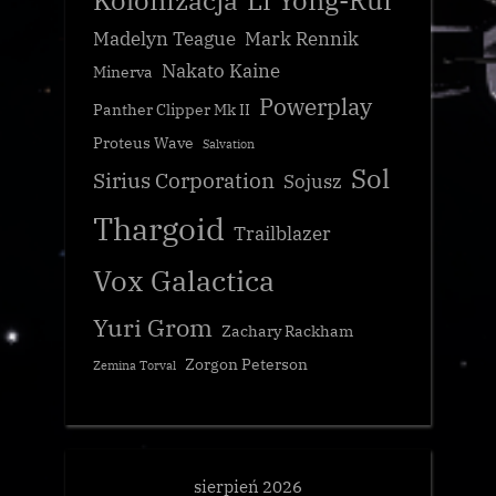
Kolonizacja
Li Yong-Rui
Madelyn Teague
Mark Rennik
Nakato Kaine
Minerva
Powerplay
Panther Clipper Mk II
Proteus Wave
Salvation
Sol
Sirius Corporation
Sojusz
Thargoid
Trailblazer
Vox Galactica
Yuri Grom
Zachary Rackham
Zorgon Peterson
Zemina Torval
sierpień 2026