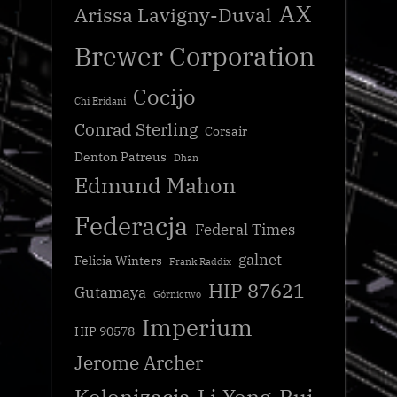
AX
Arissa Lavigny-Duval
Brewer Corporation
Cocijo
Chi Eridani
Conrad Sterling
Corsair
Denton Patreus
Dhan
Edmund Mahon
Federacja
Federal Times
galnet
Felicia Winters
Frank Raddix
HIP 87621
Gutamaya
Górnictwo
Imperium
HIP 90578
Jerome Archer