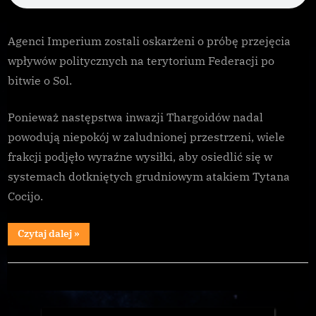
przejmowanie
władzy
Agenci Imperium zostali oskarżeni o próbę przejęcia
w
wpływów politycznych na terytorium Federacji po
sercu
Federacji
bitwie o Sol.
Ponieważ następstwa inwazji Thargoidów nadal
powodują niepokój w zaludnionej przestrzeni, wiele
frakcji podjęło wyraźne wysiłki, aby osiedlić się w
systemach dotkniętych grudniowym atakiem Tytana
Cocijo.
“Imperium
Czytaj dalej
»
oskarżone
o
przejmowanie
Galnet
władzy
w
sercu
Federacji”