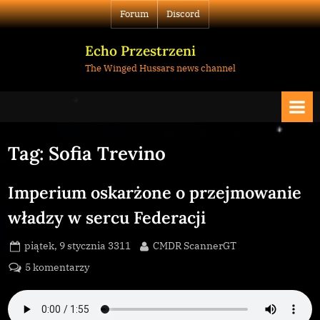
Skip
Forum
Discord
to
content
Echo Przestrzeni
The Winged Hussars news channel
Tag:
Sofia Trevino
Imperium oskarżone o przejmowanie
władzy w sercu Federacji
Posted
By
piątek, 9 stycznia 3311
CMDR ScannerGT
on
do
5 komentarzy
Imperium
oskarżone
o