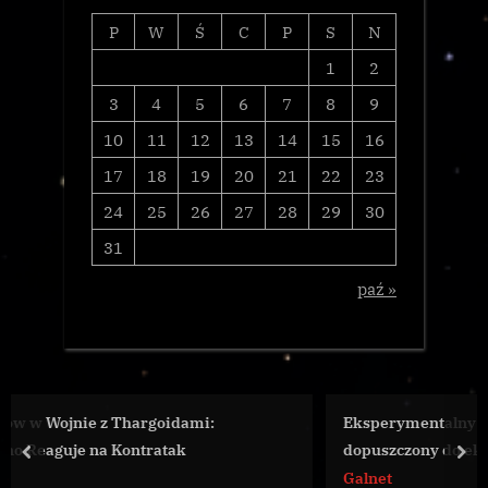
P
W
Ś
C
P
S
N
1
2
3
4
5
6
7
8
9
10
11
12
13
14
15
16
17
18
19
20
21
22
23
24
25
26
27
28
29
30
31
paź »
argoidami:
Eksperymentalny stabilizator uzbroje
ntratak
dopuszczony do eksploatacji
prev
nex
Galnet