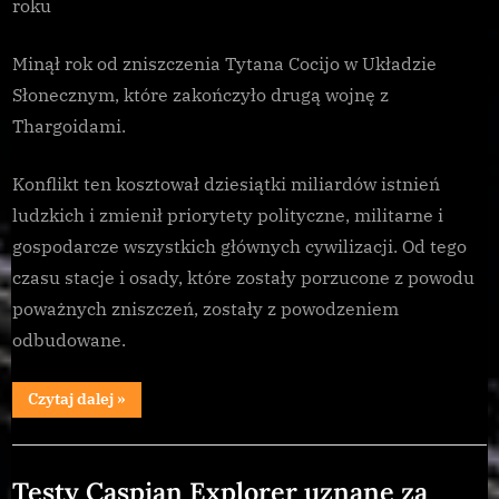
roku
z
obcymi
Minął rok od zniszczenia Tytana Cocijo w Układzie
Słonecznym, które zakończyło drugą wojnę z
Thargoidami.
Konflikt ten kosztował dziesiątki miliardów istnień
ludzkich i zmienił priorytety polityczne, militarne i
gospodarcze wszystkich głównych cywilizacji. Od tego
czasu stacje i osady, które zostały porzucone z powodu
poważnych zniszczeń, zostały z powodzeniem
odbudowane.
“Rok
Czytaj dalej
»
od
zwycięstwa
ludzkości
Galnet
w
wojnie
Testy Caspian Explorer uznane za
z