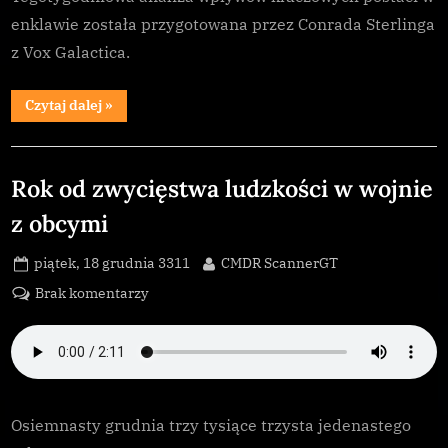
enklawie została przygotowana przez Conrada Sterlinga
z Vox Galactica.
“Ranking
Czytaj dalej
»
enklaw:
19
grudnia”
Galnet
Rok od zwycięstwa ludzkości w wojnie
z obcymi
Posted
By
piątek, 18 grudnia 3311
CMDR ScannerGT
on
do
Brak komentarzy
Rok
od
zwycięstwa
ludzkości
w
Osiemnasty grudnia trzy tysiące trzysta jedenastego
wojnie