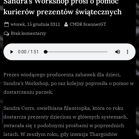
Sandra’s Workshop prosi o pomoc
sukces”
kurierów prezentów świątecznych
Posted
By
wtorek, 15 grudnia 3311
CMDR ScannerGT
on
do
Brak komentarzy
Sandra’s
Workshop
prosi
o
pomoc
Prezes wiodącego producenta zabawek dla dzieci,
kurierów
Sandra’s Workshop, po raz kolejny poprosiła o pomoc w
prezentów
świątecznych
dostarczaniu paczek.
Sandra Corrs, uwielbiana filantropka, która co roku
dostarcza prezenty dzieciom w głównych systemach,
zwracała się z podobnymi prośbami w poprzednich
latach. W zeszłym roku, gdy inwazja Thargoidów