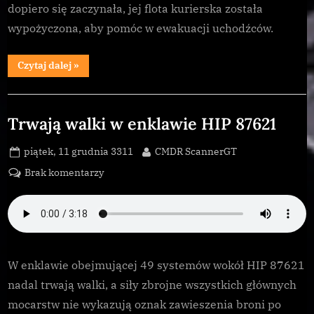
dopiero się zaczynała, jej flota kurierska została
wypożyczona, aby pomóc w ewakuacji uchodźców.
“Sandra’s
Czytaj dalej
»
Workshop
prosi
o
Galnet
pomoc
kurierów
Trwają walki w enklawie HIP 87621
prezentów
świątecznych”
Posted
By
piątek, 11 grudnia 3311
CMDR ScannerGT
on
do
Brak komentarzy
Trwają
walki
w
enklawie
HIP
W enklawie obejmującej 49 systemów wokół HIP 87621
87621
nadal trwają walki, a siły zbrojne wszystkich głównych
mocarstw nie wykazują oznak zawieszenia broni po