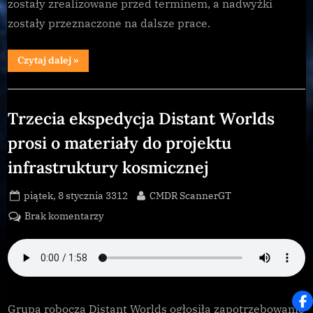
zostały zrealizowane przed terminem, a nadwyżki
zostały przeznaczone na dalsze prace.
“Przygotowania
Czytaj dalej
»
do
wyprawy
Distant
Galnet
Worlds
zakończone
Trzecia ekspedycja Distant Worlds
sukcesem”
prosi o materiały do projektu
infrastruktury kosmicznej
Posted
By
piątek, 8 stycznia 3312
CMDR ScannerGT
on
do
Brak komentarzy
Trzecia
ekspedycja
Distant
Worlds
prosi
Grupa robocza Distant Worlds ogłosiła zapotrzebowanie
o