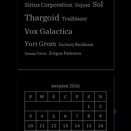
Sol
Sirius Corporation
Sojusz
Thargoid
Trailblazer
Vox Galactica
Yuri Grom
Zachary Rackham
Zorgon Peterson
Zemina Torval
sierpień 2026
P
W
Ś
C
P
S
N
1
2
3
4
5
6
7
8
9
10
11
12
13
14
15
16