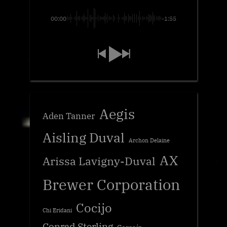
00:00
-1:55
Aegis
Aden Tanner
Aisling Duval
Archon Delaine
AX
Arissa Lavigny-Duval
Brewer Corporation
Cocijo
Chi Eridani
Conrad Sterling