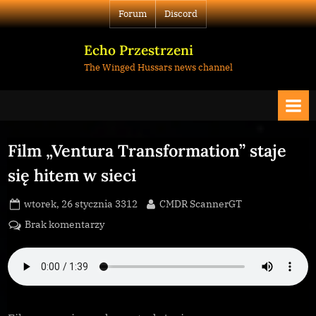
Skip
Forum
Discord
to
content
Echo Przestrzeni
The Winged Hussars news channel
Film „Ventura Transformation” staje
się hitem w sieci
Posted
By
wtorek, 26 stycznia 3312
CMDR ScannerGT
on
do
Brak komentarzy
Film
„Ventura
Transformation”
staje
się