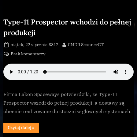
Galnet
Type-11 Prospector wchodzi do pełnej
produkcji
Posted
By
piątek, 22 stycznia 3312
CMDR ScannerGT
on
do
Brak komentarzy
Type-
11
Prospector
wchodzi
do
Firma Lakon Spaceways potwierdziła, że Type-11
pełnej
Prospector wszedł do pełnej produkcji, a dostawy są
produkcji
obecnie realizowane do stoczni w głównych systemach.
“Type-
Czytaj dalej
»
11
Prospector