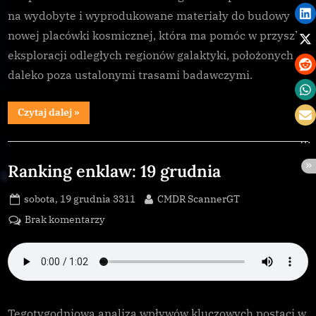
na wydobyte i wyprodukowane materiały do budowy
materiały
do
nowej placówki kosmicznej, która ma pomóc w przyszłej
projektu
eksploracji odległych regionów galaktyki, położonych
infrastruktury
daleko poza ustalonymi trasami badawczymi.
kosmicznej
“Trzecia
Czytaj dalej
»
ekspedycja
Distant
Worlds
Galnet
prosi
o
Ranking enklaw: 19 grudnia
materiały
do
projektu
Posted
By
sobota, 19 grudnia 3311
CMDR ScannerGT
infrastruktury
kosmicznej”
on
do
Brak komentarzy
Ranking
enklaw:
19
grudnia
Tegotygodniowa analiza wpływów kluczowych postaci w