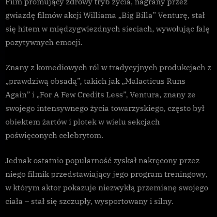
Film promujący zdrowy tryb życia, nagrany przez
hitem
gwiazdę filmów akcji Williama „Big Billa” Venturę, stał
w
sieci
się hitem w międzygwiezdnych sieciach, wywołując falę
pozytywnych emocji.
Znany z komediowych ról w tradycyjnych produkcjach z
„prawdziwą obsadą”, takich jak „Malacticus Runs
Again” i „For A Few Credits Less”, Ventura, znany ze
swojego intensywnego życia towarzyskiego, często był
obiektem żartów i plotek w wielu sekcjach
poświęconych celebrytom.
Jednak ostatnio popularność zyskał nakręcony przez
niego filmik przedstawiający jego program treningowy,
w którym aktor pokazuje niezwykłą przemianę swojego
ciała – stał się szczupły, wysportowany i silny.