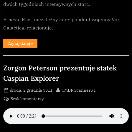
dwóch tygodniach intensywnych starć.
Ernesto Rios, niezależny korespondent wojenny Vox
Galactica, relacjonuje:
“Trwają
Czytaj dalej
»
walki
w
enklawie
Galnet
HIP
87621”
Zorgon Peterson prezentuje statek
Caspian Explorer
Posted
By
środa, 2 grudnia 3311
CMDR ScannerGT
on
do
Brak komentarzy
Zorgon
Peterson
prezentuje
statek