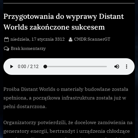
wchodzi
Galnet
do
pełnej
Przygotowania do wyprawy Distant
produkcji”
Worlds zakończone sukcesem
Posted
By
niedziela, 17 stycznia 3312
CMDR ScannerGT
on
do
Brak komentarzy
Przygotowania
do
wyprawy
Distant
Worlds
Prośba Distant Worlds o materiały budowlane została
zakończone
spełniona, a początkowa infrastruktura została już w
sukcesem
pełni dostarczona.
Organizatorzy potwierdzili, że docelowe zamówienia na
generatory energii, bertrandyt i urządzenia chłodzące