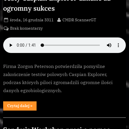
obcymi”
ogromny sukces
Posted
By
środa, 16 grudnia 3311
CMDR ScannerGT
on
do
Brak komentarzy
Testy
Caspian
Explorer
uznane
za
Firma Zorgon Peterson potwierdziła pomyślne
ogromny
zakończenie testów polowych Caspian Explorer,
sukces
podczas których piloci zgromadzili ogromne ilości
danych egzobiologicznych.
“Testy
Czytaj dalej
»
Caspian
Explorer
uznane
Galnet
za
ogromny