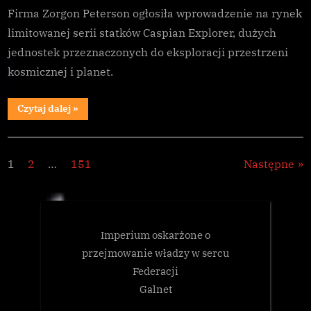
Caspian
Firma Zorgon Peterson ogłosiła wprowadzenie na rynek
Explorer
limitowanej serii statków Caspian Explorer, dużych
jednostek przeznaczonych do eksploracji przestrzeni
kosmicznej i planet.
“Zorgon
Czytaj dalej
»
Peterson
prezentuje
statek
Galnet
Caspian
Explorer”
Stronicowanie
1
2
…
151
Następne
wpisów
Imperium oskarżone o
przejmowanie władzy w sercu
Federacji
Galnet