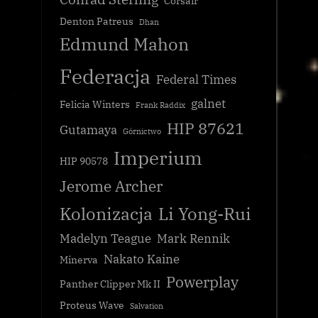
Corsair
Denton Patreus
Dhan
Edmund Mahon
Federacja
Federal Times
galnet
Felicia Winters
Frank Raddix
HIP 87621
Gutamaya
Górnictwo
Imperium
HIP 90578
Jerome Archer
Kolonizacja
Li Yong-Rui
Madelyn Teague
Mark Rennik
Nakato Kaine
Minerva
Powerplay
Panther Clipper Mk II
Proteus Wave
Salvation