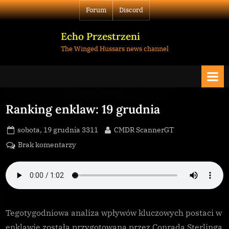
Skip
Forum
Discord
to
content
Echo Przestrzeni
The Winged Hussars news channel
Ranking enklaw: 19 grudnia
Posted
By
sobota, 19 grudnia 3311
CMDR ScannerGT
on
do
Brak komentarzy
Ranking
enklaw:
19
grudnia
Tegotygodniowa analiza wpływów kluczowych postaci w
enklawie została przygotowana przez Conrada Sterlinga