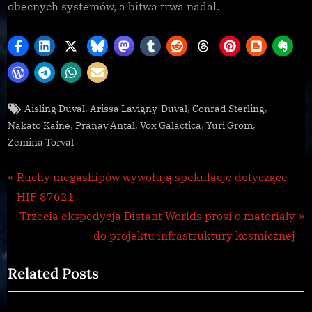
obecnych systemów, a bitwa trwa nadal.
Tags:
,
,
,
Aisling Duval
Arissa Lavigny-Duval
Conrad Sterling
Galnet
,
,
,
,
Nakato Kaine
Pranav Antal
Vox Galactica
Yuri Grom
Zemina Torval
Nawigacja
P
Ruchy megashipów wywołują spekulacje dotyczące
r
HIP 87621
wpisu
e
N
Trzecia ekspedycja Distant Worlds prosi o materiały
v
e
do projektu infrastruktury kosmicznej
i
x
Related Posts
o
t
u
P