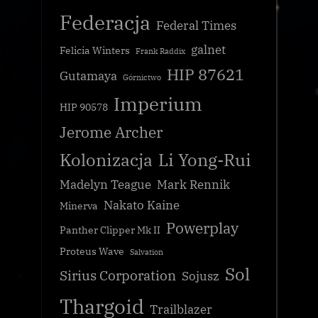
Federacja
Federal Times
galnet
Felicia Winters
Frank Raddix
HIP 87621
Gutamaya
Górnictwo
Imperium
HIP 90578
Jerome Archer
Kolonizacja
Li Yong-Rui
Madelyn Teague
Mark Rennik
Nakato Kaine
Minerva
Powerplay
Panther Clipper Mk II
Proteus Wave
Salvation
Sol
Sirius Corporation
Sojusz
Thargoid
Trailblazer