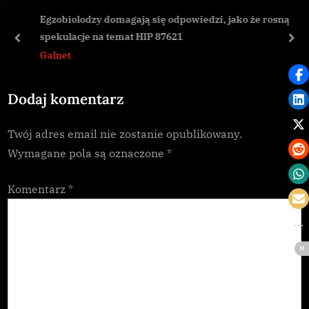
s
o
Egzobiolodzy domagają się odpowiedzi, jako że rosną
P
s
spekulacje na temat HIP 87621
o
t
prev
nex
Galnet
s
:
t
Dodaj komentarz
:
Twój adres email nie zostanie opublikowany.
Wymagane pola są oznaczone
*
Komentarz
*