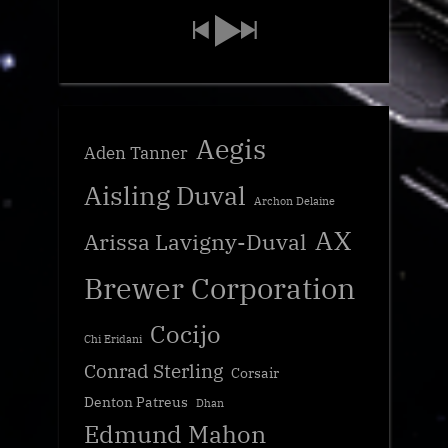
Aegis
Aden Tanner
Aisling Duval
Archon Delaine
AX
Arissa Lavigny-Duval
Brewer Corporation
Cocijo
Chi Eridani
Conrad Sterling
Corsair
Denton Patreus
Dhan
Edmund Mahon