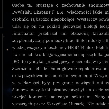
Osoba ta, prosząca o zachowanie anonimow
„Wydziału Ekspansji” BSI. Wiadomości jakie m
osobnik, są bardzo niepokojące. Wystarczy powi
udał się on na pokład pierwszej Bieługi lec
Informator przekazał mi obłożoną klauzulą
„dyplomatyczną”pomiędzy Blue State Industy a It
wiedzą wszyscy mieszkańcy HR 8444 ale o Błękitn
i w ramach krótkiego wyjaśnienia napiszę kilka p
IBC to syndykat przestępczy, z siedzibą w syste
Szerszeni. Ich działania głownie są skierowan
oraz pozyskiwanie i handel niewolnikami. W wyni
w większości były przegrane nawiązali oni 
Samozwańczy król piratów przybył na czele s
przejąć kontrolę nad całym sektorem. Plany t
wspartych przez Skrzydlatą Husarię. Nie udało