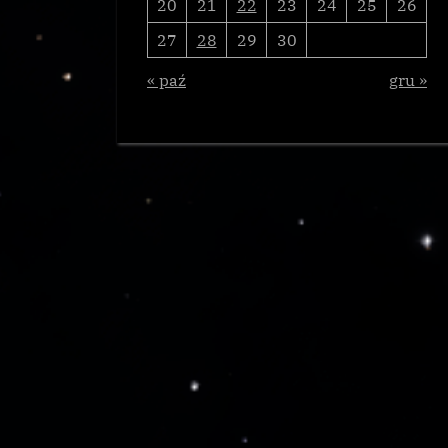
20
21
22
23
24
25
26
27
28
29
30
« paź
gru »