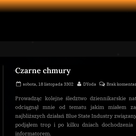
Czarne chmury
Posted
By
sobota, 18 listopada 3302
DYoda
Brak komenta
on
Prowadząc kolejne śledztwo dziennikarskie na
odciągnął mnie od tematu jakim miałem zają
najbliższych działań Blue State Industry związa
podjąłem trop i po kilku dniach dochodzenia
informatorem.