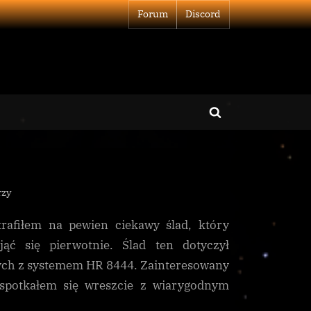
Forum
Discord
Toggle
search
form
do
rzy
Czarne
trafiłem na pewien ciekawy ślad, który
chmury
ć się pierwotnie. Ślad ten dotyczył
nych z systemem HR 8444. Zainteresowany
 spotkałem się wreszcie z wiarygodnym