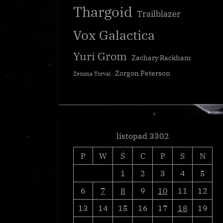
Thargoid
Trailblazer
Vox Galactica
Yuri Grom
Zachary Rackham
Zorgon Peterson
Zemina Torval
Echa Przestrzeni działaj dalej.
Wiadomości lokalne
listopad 3302
P
W
Ś
C
P
S
N
1
2
3
4
5
6
7
8
9
10
11
12
13
14
15
16
17
18
19