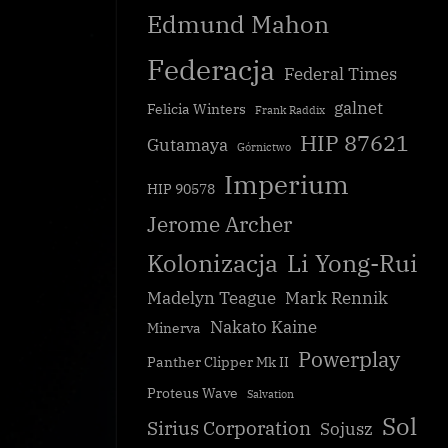
Edmund Mahon
Federacja
Federal Times
galnet
Felicia Winters
Frank Raddix
HIP 87621
Gutamaya
Górnictwo
Imperium
HIP 90578
Jerome Archer
Kolonizacja
Li Yong-Rui
Madelyn Teague
Mark Rennik
Nakato Kaine
Minerva
Powerplay
Panther Clipper Mk II
Proteus Wave
Salvation
Sol
Sirius Corporation
Sojusz