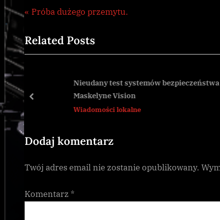
Wiadomości
Nawigacja
P
Próba dużego przemytu.
lokalne
r
wpisu
Related Posts
e
v
i
o
Nieudany test systemów bezpieczeństwa na
Maskelyne Vision
u
prev
Wiadomości lokalne
s
P
o
Dodaj komentarz
s
Twój adres email nie zostanie opublikowany.
Wyma
t
:
Komentarz
*