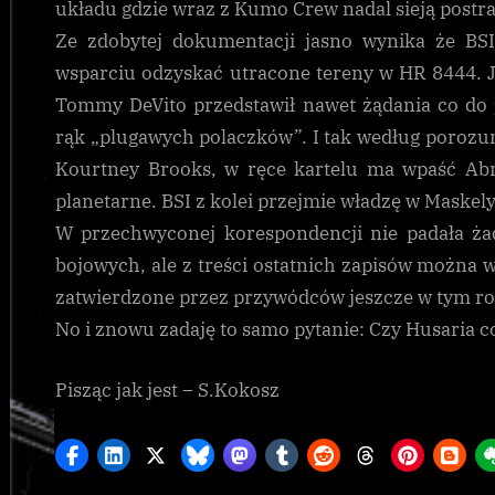
układu gdzie wraz z Kumo Crew nadal sieją postra
Ze zdobytej dokumentacji jasno wynika że BSI
wsparciu odzyskać utracone tereny w HR 8444. Je
Tommy DeVito przedstawił nawet żądania co do
rąk „plugawych polaczków”. I tak według porozum
Kourtney Brooks, w ręce kartelu ma wpaść Abn
planetarne. BSI z kolei przejmie władzę w Maskely
W przechwyconej korespondencji nie padała ża
bojowych, ale z treści ostatnich zapisów możn
zatwierdzone przez przywódców jeszcze w tym r
No i znowu zadaję to samo pytanie: Czy Husaria c
Pisząc jak jest – S.Kokosz