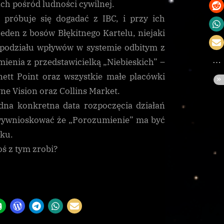
ch pośród ludności cywilnej.
 próbuje się dogadać z IBC, i przy ich
den z bosów Błękitnego Kartelu, niejaki
 podziału wpływów w systemie odbitym z
ienia z przedstawicielką „Niebieskich” –
ett Point oraz wszystkie małe placówki
ne Vision oraz Collins Market.
dna konkretna data rozpoczęcia działań
a wywnioskować że „Porozumienie” ma być
oku.
oś z tym zrobi?