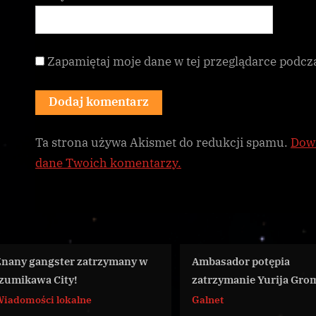
Zapamiętaj moje dane w tej przeglądarce podcz
Ta strona używa Akismet do redukcji spamu.
Dowi
dane Twoich komentarzy.
Ambasador potępia
Matka Imperator
zatrzymanie Yurija Groma
zagrożenia zdro
Galnet
Galnet