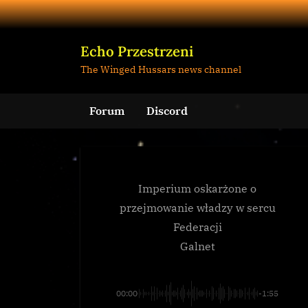
Skip
to
content
Echo Przestrzeni
The Winged Hussars news channel
Forum
Discord
Imperium oskarżone o
przejmowanie władzy w sercu
Federacji
Galnet
00:00
-1:55