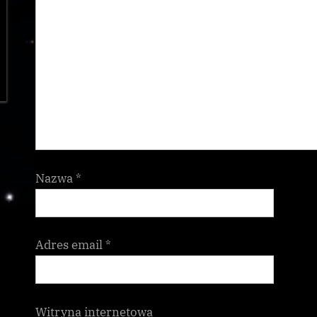
Nazwa
*
Adres email
*
Witryna internetowa