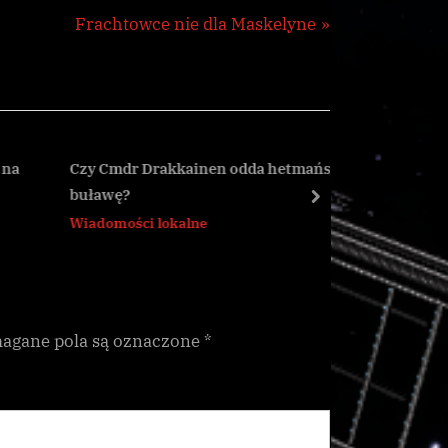
N
Frachtowce nie dla Maskelyne
e
x
t
P
o
Czy Cmdr Drakkainen odda hetmańską
Bikeggiri
buławę?
Terminal
s
next
Wiadomości lokalne
Wiadomoś
t
:
gane pola są oznaczone
*