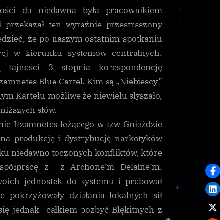
ości do niedawna była pracownikiem
i przekazał ten wyraźnie przestraszony
edzieć, że po naszym ostatnim spotkaniu
ącej w kierunku systemów centralnych.
 tajności 3 stopnia korespondencję
zamnetes Blue Cartel. Kim są „Niebiescy”
ym Kartelu możliwe że niewielu słyszało,
oniższych słów.
mie Itzamnetes leżącego w tzw Gnieździe
e na produkcję i dystrybucję narkotyków
ku niedawno toczonych konfliktów, które
współpracę z z Archone’m Delaine’m.
woich jednostek do systemu i próbował
e pokrzyżowały działania lokalnych sił
 się jednak całkiem pozbyć Błękitnych z