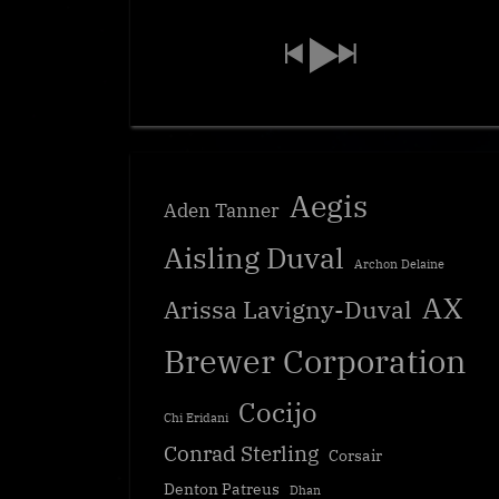
Aegis
Aden Tanner
Aisling Duval
Archon Delaine
AX
Arissa Lavigny-Duval
Brewer Corporation
Cocijo
Chi Eridani
Conrad Sterling
Corsair
Denton Patreus
Dhan