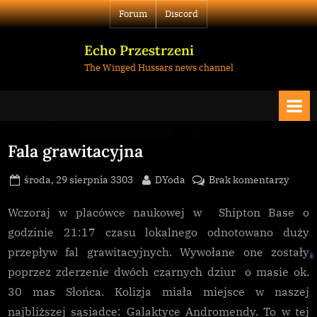
Skip
Forum
Discord
to
content
Echo Przestrzeni
The Winged Hussars news channel
Fala grawitacyjna
Posted
By
do
środa, 29 sierpnia 3303
DYoda
Brak komentarzy
on
Fala
grawi
Wczoraj w placówce naukowej w Shipton Base o
godzinie 21:17 czasu lokalnego odnotowano duży
przepływ fal grawitacyjnych. Wywołane one zostały
poprzez zderzenie dwóch czarnych dziur o masie ok.
30 mas Słońca. Kolizja miała miejsce w naszej
najbliższej sąsiadce: Galaktyce Andromendy. To w tej