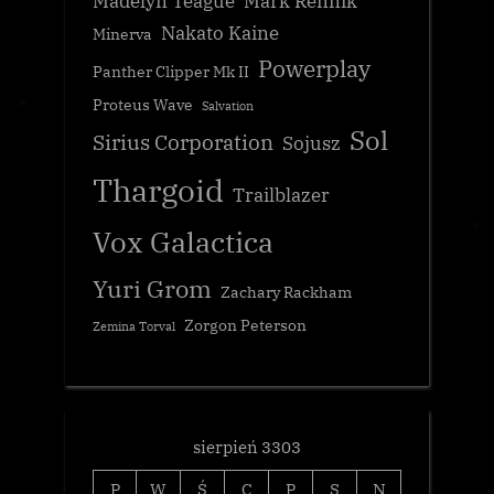
Madelyn Teague
Mark Rennik
Nakato Kaine
Minerva
Powerplay
Panther Clipper Mk II
Proteus Wave
Salvation
Sol
Sirius Corporation
Sojusz
Thargoid
Trailblazer
Vox Galactica
Yuri Grom
Zachary Rackham
Zorgon Peterson
Zemina Torval
sierpień 3303
P
W
Ś
C
P
S
N