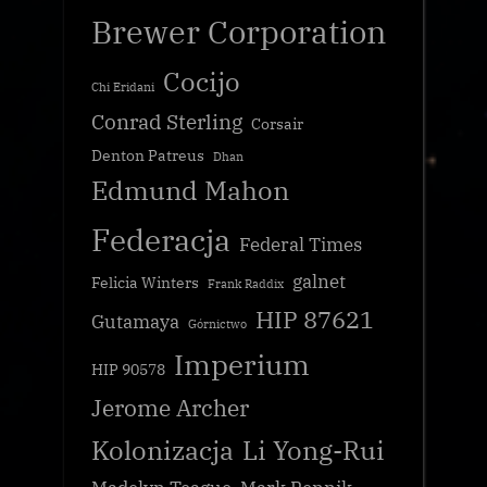
Brewer Corporation
Cocijo
Chi Eridani
Conrad Sterling
Corsair
Denton Patreus
Dhan
Edmund Mahon
Federacja
Federal Times
galnet
Felicia Winters
Frank Raddix
HIP 87621
Gutamaya
Górnictwo
Imperium
HIP 90578
Jerome Archer
Kolonizacja
Li Yong-Rui