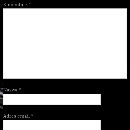
Komentarz
*
Nazwa
*
Adres email
*