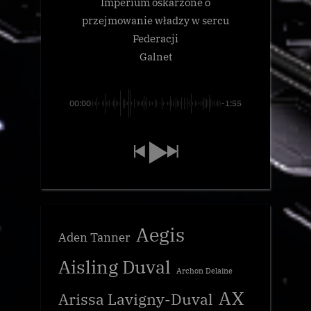
Imperium oskarżone o
przejmowanie władzy w sercu
Federacji
Galnet
00:00
-1:55
Aegis
Aden Tanner
Aisling Duval
Archon Delaine
AX
Arissa Lavigny-Duval