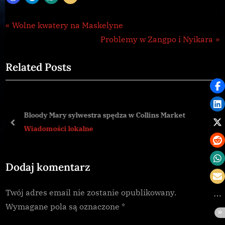
Wiadomości
Nawigacja
P
Wolne kwatery na Maskelyne
lokalne
r
N
Problemy w Zangpo i Nyikara
wpisu
e
e
Related Posts
v
x
i
t
o
P
u
o
Bloody Mary sylwestra spędza w Collins Market
s
s
prev
nex
Wiadomości lokalne
P
t
o
:
Dodaj komentarz
s
t
Twój adres email nie zostanie opublikowany.
:
Wymagane pola są oznaczone
*