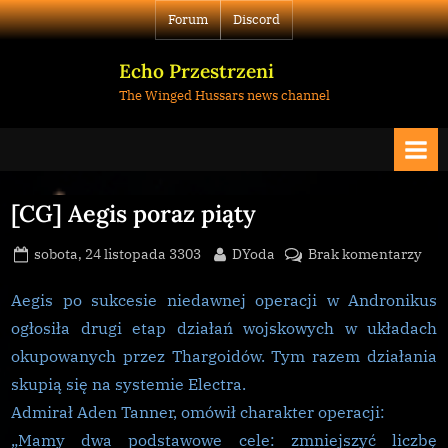
Skip
Forum
Discord
to
content
Echo Przestrzeni
The Winged Hussars news channel
[CG] Aegis poraz piąty
Posted
By
do
sobota, 24 listopada 3303
DYoda
Brak komentarzy
on
[CG]
Aeg
Aegis po sukcesie niedawnej operacji w Andronikus
por
ogłosiła drugi etap działań wojskowych w układach
piąt
okupowanych przez Thargoidów. Tym razem działania
skupią się na systemie Electra.
Admirał Aden Tanner, omówił charakter operacji:
„Mamy dwa podstawowe cele: zmniejszyć liczbę