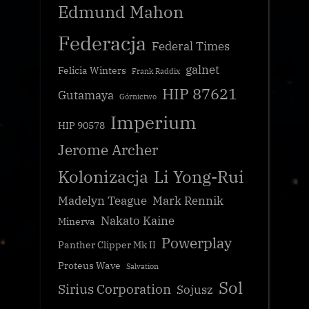
Edmund Mahon
Federacja
Federal Times
galnet
Felicia Winters
Frank Raddix
HIP 87621
Gutamaya
Górnictwo
Imperium
HIP 90578
Jerome Archer
Kolonizacja
Li Yong-Rui
Madelyn Teague
Mark Rennik
Nakato Kaine
Minerva
Powerplay
Panther Clipper Mk II
Proteus Wave
Salvation
Sol
Sirius Corporation
Sojusz