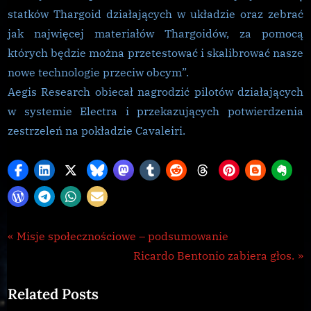
statków Thargoid działających w układzie oraz zebrać
jak najwięcej materiałów Thargoidów, za pomocą
których będzie można przetestować i skalibrować nasze
nowe technologie przeciw obcym”.
Aegis Research obiecał nagrodzić pilotów działających
w systemie Electra i przekazujących potwierdzenia
zestrzeleń na pokładzie Cavaleiri.
CG
Nawigacja
P
Misje społecznościowe – podsumowanie
,
r
N
Ricardo Bentonio zabiera głos.
wpisu
Galnet
e
e
Related Posts
v
x