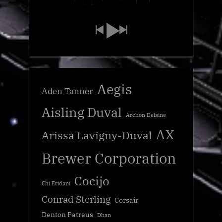
Aegis
Aden Tanner
Aisling Duval
Archon Delaine
AX
Arissa Lavigny-Duval
Brewer Corporation
Cocijo
Chi Eridani
Conrad Sterling
Corsair
Denton Patreus
Dhan