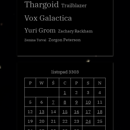
Thargoid
Trailblazer
Vox Galactica
Yuri Grom
Zachary Rackham
Zorgon Peterson
Zemina Torval
listopad 3303
P
W
Ś
C
P
S
N
1
2
3
4
5
6
7
8
9
10
11
12
13
14
15
16
17
18
19
20
21
22
23
24
25