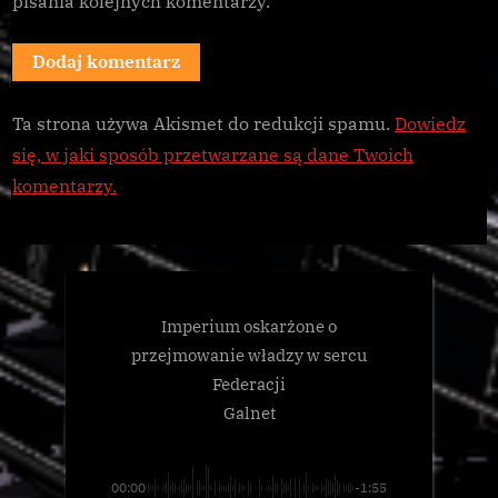
pisania kolejnych komentarzy.
Ta strona używa Akismet do redukcji spamu.
Dowiedz
się, w jaki sposób przetwarzane są dane Twoich
komentarzy.
Imperium oskarżone o
przejmowanie władzy w sercu
Federacji
Galnet
00:00
-1:55