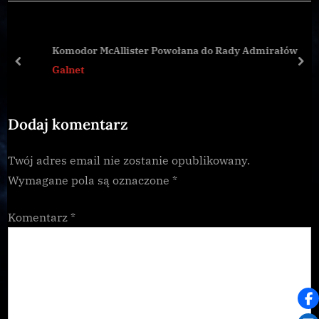
i
t
o
P
u
o
Komodor McAllister Powołana do Rady Admirałów
s
s
prev
nex
Galnet
P
t
o
:
Dodaj komentarz
s
t
Twój adres email nie zostanie opublikowany.
:
Wymagane pola są oznaczone
*
Komentarz
*