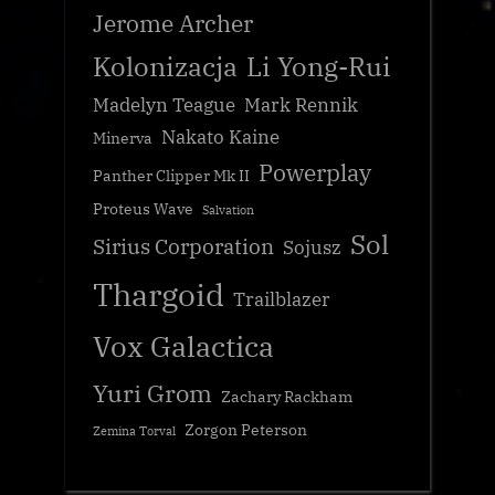
Jerome Archer
Kolonizacja
Li Yong-Rui
Madelyn Teague
Mark Rennik
Nakato Kaine
Minerva
Powerplay
Panther Clipper Mk II
Proteus Wave
Salvation
Sol
Sirius Corporation
Sojusz
Thargoid
Trailblazer
Vox Galactica
Yuri Grom
Zachary Rackham
Zorgon Peterson
Zemina Torval