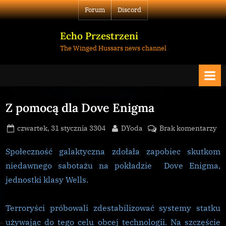
Skip
Forum
Discord
to
content
Echo Przestrzeni
The Winged Hussars news channel
Z pomocą dla Dove Enigma
Posted
By
do
czwartek, 31 stycznia 3304
DYoda
Brak komentarzy
on
Z
po
Społeczność galaktyczna zdołała zapobiec skutkom
dl
niedawnego sabotażu na pokładzie Dove Enigma,
Do
jednostki klasy Wells.
En
Terroryści próbowali zdestabilizować systemy statku
używając do tego celu obcej technologii. Na szczęście