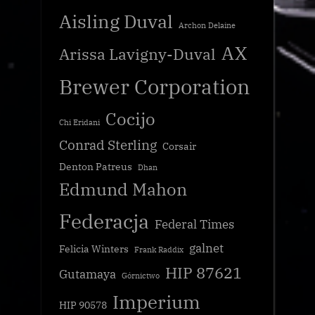
Aisling Duval
Archon Delaine
AX
Arissa Lavigny-Duval
Brewer Corporation
Cocijo
Chi Eridani
Conrad Sterling
Corsair
Denton Patreus
Dhan
Edmund Mahon
Federacja
Federal Times
galnet
Felicia Winters
Frank Raddix
HIP 87621
Gutamaya
Górnictwo
Imperium
HIP 90578