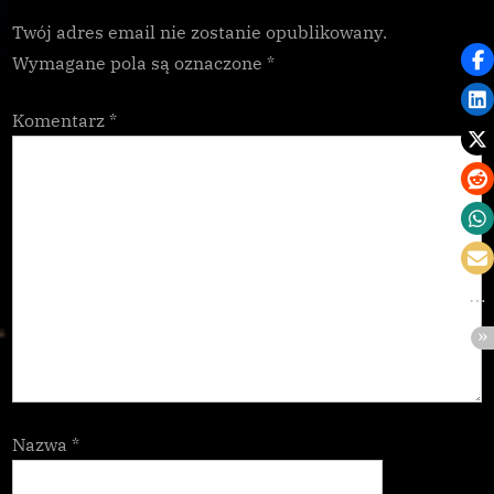
t
Twój adres email nie zostanie opublikowany.
:
Wymagane pola są oznaczone
*
Komentarz
*
Nazwa
*