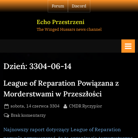
Skip
Forum
Discord
to
content
Echo Przestrzeni
The Winged Hussars news channel
Dzień:
3304-06-14
League of Reparation Powiązana z
Morderstwami w Przeszłości
Posted
By
sobota, 14 czerwca 3304
CMDR Ryczypior
on
do
Brak komentarzy
League
of
Najnowszy raport dotyczący League of Reparation
Reparation