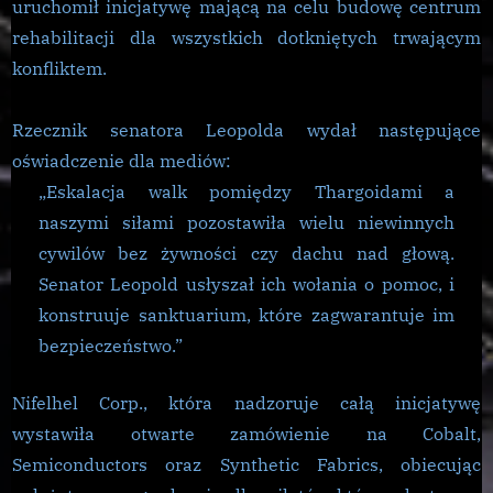
uruchomił inicjatywę mającą na celu budowę centrum
Uchodźców
rehabilitacji dla wszystkich dotkniętych trwającym
konfliktem.
Rzecznik senatora Leopolda wydał następujące
oświadczenie dla mediów:
„Eskalacja walk pomiędzy Thargoidami a
naszymi siłami pozostawiła wielu niewinnych
cywilów bez żywności czy dachu nad głową.
Senator Leopold usłyszał ich wołania o pomoc, i
konstruuje sanktuarium, które zagwarantuje im
bezpieczeństwo.”
Nifelhel Corp., która nadzoruje całą inicjatywę
wystawiła otwarte zamówienie na Cobalt,
Semiconductors oraz Synthetic Fabrics, obiecując