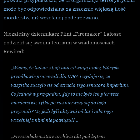
pozwala przypuszczać, że ta organizacja terrorystyczna
Powiązana
może być odpowiedzialna za znacznie większą ilość
z
morderstw, niż wcześniej podejrzewano.
Morderstwami
w
Niezależny dziennikarz Flint „Firemaker” Lafosse
Przeszłości
podzielił się swoimi teoriami w wiadomościach
Rewired:
„Wiemy, że ludzie z Ligi unicestwiają osoby, których
przodkowie pracowali dla INRA i wydaje się, że
wszystko zaczęło się od otrucia tego senatora Imperium.
Co jednak w przypadku, gdy to nie było ich pierwsze
morderstwo, tylko po raz pierwszy się do tego
przyznali? Co, jeśli byli aktywni od lat i nikt tego
wcześniej z nimi nie powiązał? „
„Przeszukałem stare archiwa akt pod kątem