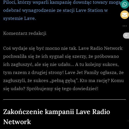
Piloci, którzy wsparli kampanię dowożąc towary mogą
odebrać wynagrodzenie ze stacji Lave Station w
systemie Lave.
Komentarz redakcji
Coś wydaje się być mocno nie tak. Lave Radio Network
pochwaliła się że ich sygnał się szerzy, że próbowano
ich zagłuszyć, ale się nie udało… A tu kolejny sukces,
tym razem z drugiej strony! Lave Jet Family ogłasza, że
zagłuszyli, że sukces „pełną gębą”. Kto ma rację? Komu
się udało? Spróbujemy się tego dowiedzieć!
CG
,
Zakończenie kampanii Lave Radio
Galnet
Network