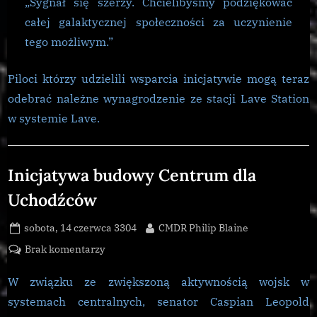
„Sygnał się szerzy. Chcielibyśmy podziękować
całej galaktycznej społeczności za uczynienie
tego możliwym.”
Piloci którzy udzielili wsparcia inicjatywie mogą teraz
odebrać należne wynagrodzenie ze stacji Lave Station
w systemie Lave.
Galnet
Inicjatywa budowy Centrum dla
Uchodźców
Posted
By
sobota, 14 czerwca 3304
CMDR Philip Blaine
on
do
Brak komentarzy
Inicjatywa
budowy
W związku ze zwiększoną aktywnością wojsk w
Centrum
systemach centralnych, senator Caspian Leopold
dla