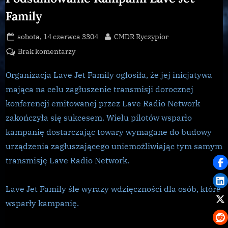
Family
Posted
By
sobota, 14 czerwca 3304
CMDR Ryczypior
on
do
Brak komentarzy
Podsumowanie
Kampanii
Organizacja Lave Jet Family ogłosiła, że jej inicjatywa
Lave
mająca na celu zagłuszenie transmisji dorocznej
Jet
konferencji emitowanej przez Lave Radio Network
Family
zakończyła się sukcesem. Wielu pilotów wsparło
kampanię dostarczając towary wymagane do budowy
urządzenia zagłuszającego uniemożliwiając tym samym
transmisję Lave Radio Network.
Lave Jet Family śle wyrazy wdzięczności dla osób, które
wsparły kampanię.