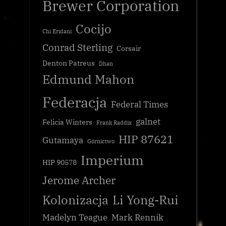
Brewer Corporation
Cocijo
Chi Eridani
Conrad Sterling
Corsair
Denton Patreus
Dhan
Edmund Mahon
Federacja
Federal Times
galnet
Felicia Winters
Frank Raddix
HIP 87621
Gutamaya
Górnictwo
Imperium
HIP 90578
Jerome Archer
Kolonizacja
Li Yong-Rui
Madelyn Teague
Mark Rennik