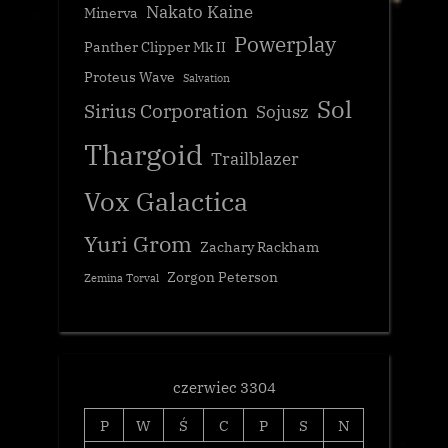
Nakato Kaine
Minerva
Powerplay
Panther Clipper Mk II
Proteus Wave
Salvation
Sol
Sirius Corporation
Sojusz
Thargoid
Trailblazer
Vox Galactica
Yuri Grom
Zachary Rackham
Zorgon Peterson
Zemina Torval
czerwiec 3304
P
W
Ś
C
P
S
N