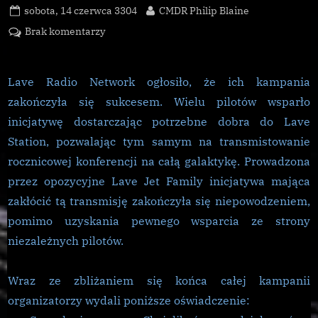
Posted
By
sobota, 14 czerwca 3304
CMDR Philip Blaine
on
do
Brak komentarzy
Zakończenie
kampanii
Lave
Lave Radio Network ogłosiło, że ich kampania
Radio
zakończyła się sukcesem. Wielu pilotów wsparło
Network
inicjatywę dostarczając potrzebne dobra do Lave
Station, pozwalając tym samym na transmistowanie
rocznicowej konferencji na całą galaktykę. Prowadzona
przez opozycyjne Lave Jet Family inicjatywa mająca
zakłócić tą transmisję zakończyła się niepowodzeniem,
pomimo uzyskania pewnego wsparcia ze strony
niezależnych pilotów.
Wraz ze zbliżaniem się końca całej kampanii
organizatorzy wydali poniższe oświadczenie: