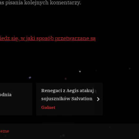
as pisania kolejnych komentarzy.
edz się, w jaki sposób przetwarzane są
Renegaci z Aegis atakują
[CG] Ro
ia
sojuszników Salvation
systemi
next
Galnet
CG
heme