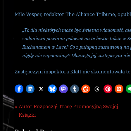
Milo Vesper, redaktor The Alliance Tribune, opubl
„To dla niektórych może być świetna wiadomość, a
zadaniowa powinna polować na te bestie także w So
Buchananem w Lave? Co z pułapką zastawioną na gł
nigdy nie zapomnimy? Dlaczego jej zastępczyni nie
Zastępczyni inspektora Klatt nie skomentowała te
Nawigacja
P
Autor Rozpoczął Trasę Promocyjną Swojej
Galnet
r
Książki
wpisu
e