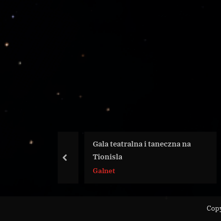
Gala teatralna i taneczna na
czny w
Tionisla
prev
Galnet
Copy