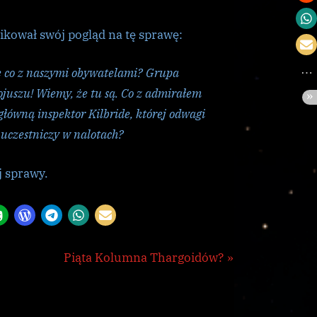
ikował swój pogląd na tę sprawę:
le co z naszymi obywatelami? Grupa
juszu! Wiemy, że tu są. Co z admirałem
ówną inspektor Kilbride, której odwagi
 uczestniczy w nalotach?
j sprawy.
N
Piąta Kolumna Thargoidów?
e
x