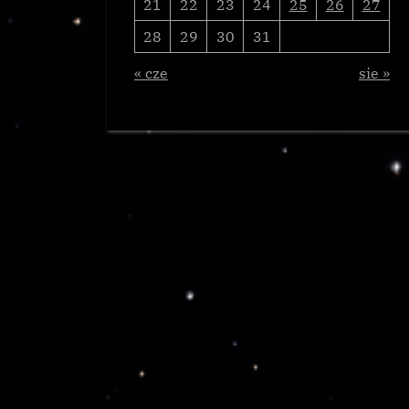
21
22
23
24
25
26
27
28
29
30
31
« cze
sie »