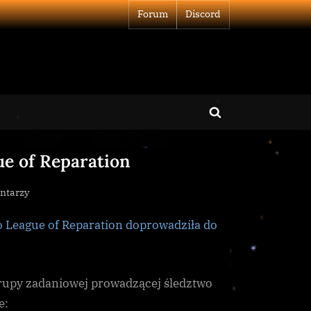
Forum
Discord
Toggle
search
e of Reparation
form
do
ntarzy
Duże
 League of Reparation doprowadziła do
Zwycięztwa
w
Walce
z
grupy zadaniowej prowadzącej śledztwo
League
e: