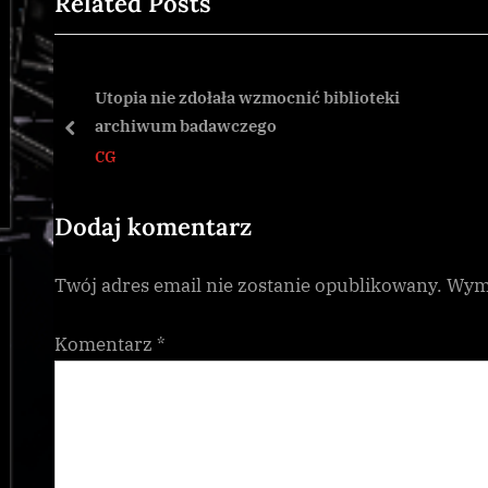
Related Posts
v
i
o
u
Utopia nie zdołała wzmocnić biblioteki
archiwum badawczego
s
prev
CG
P
o
s
Dodaj komentarz
t
Twój adres email nie zostanie opublikowany.
Wyma
:
Komentarz
*