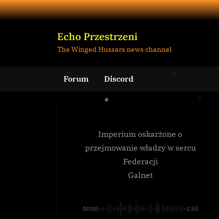
Skip
to
content
Echo Przestrzeni
The Winged Hussars news channel
Forum
Discord
Imperium oskarżone o
przejmowanie władzy w sercu
Federacji
Galnet
00:00
-1:55