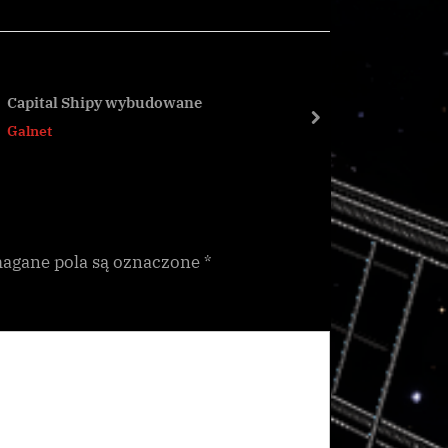
t
P
o
s
Rzadkie t
Capital Shipy wybudowane
upamiętni
t
next
Galnet
CG
:
gane pola są oznaczone
*