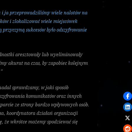
of
Reparation
 i ja przeprowadziliśmy wiele nalotów na
tków i zlokalizować wiele miejscówek
ą przyczyną sukcesów było odszyfrowanie
ednostki aresztowały lub wyeliminowały
śmy akurat na czas, by zapobiec kolejnym
”
 nadal sprawdzamy, w jaki sposób
u szyfrowania komunikatów oraz innych
parcie ze strony bardzo wpływowych osób.
, koordynatora działań organizacji
lę, że wkrótce możemy spodziewać się