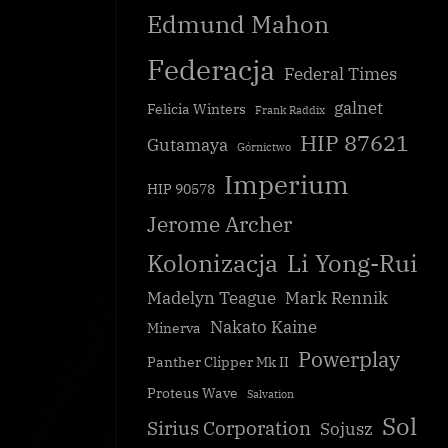
Edmund Mahon
Federacja
Federal Times
galnet
Felicia Winters
Frank Raddix
HIP 87621
Gutamaya
Górnictwo
Imperium
HIP 90578
Jerome Archer
Kolonizacja
Li Yong-Rui
Madelyn Teague
Mark Rennik
Nakato Kaine
Minerva
Powerplay
Panther Clipper Mk II
Proteus Wave
Salvation
Sol
Sirius Corporation
Sojusz