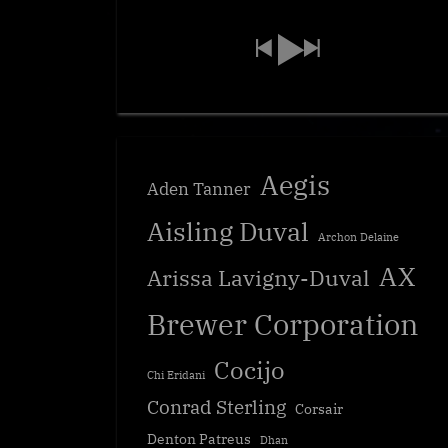
Aegis
Aden Tanner
Aisling Duval
Archon Delaine
AX
Arissa Lavigny-Duval
Brewer Corporation
Cocijo
Chi Eridani
Conrad Sterling
Corsair
Denton Patreus
Dhan