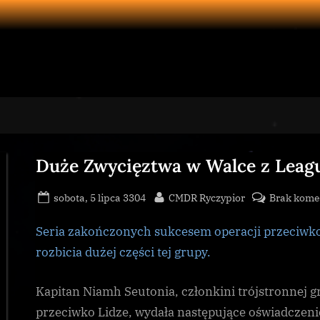
Duże Zwycięztwa w Walce z Leagu
Posted
By
sobota, 5 lipca 3304
CMDR Ryczypior
Brak kome
on
Seria zakończonych sukcesem operacji przeciwko
rozbicia dużej części tej grupy.
Kapitan Niamh Seutonia, członkini trójstronnej 
przeciwko Lidze, wydała następujące oświadczeni