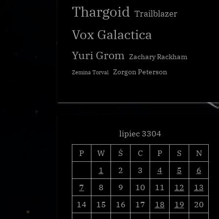
Thargoid
Trailblazer
Vox Galactica
a nowe prawo
Projekt XG
Yuri Grom
Zachary Rackham
Galnet
Zorgon Peterson
Zemina Torval
lipiec 3304
P
W
Ś
C
P
S
N
1
2
3
4
5
6
7
8
9
10
11
12
13
14
15
16
17
18
19
20