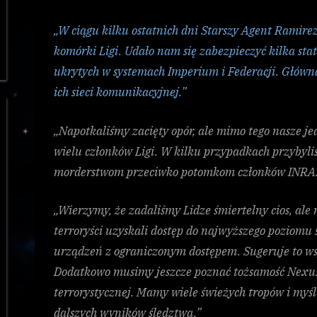
„W ciągu kilku ostatnich dni Starszy Agent Ramirez
komórki Ligi. Udało nam się zabezpieczyć kilka sta
ukrytych w systemach Imperium i Federacji. Główn
ich sieci komunikacyjnej.”
„Napotkaliśmy zacięty opór, ale mimo tego nasze j
wielu członków Ligi. W kilku przypadkach przybyli
morderstwom przeciwko potomkom członków INRA.
„Wierzymy, że zadaliśmy Lidze śmiertelny cios, ale
terroryści uzyskali dostęp do najwyższego poziom
urządzeń z ograniczonym dostępem. Sugeruje to ws
Dodatkowo musimy jeszcze poznać tożsamość Nexusa
terrorystycznej. Mamy wiele świeżych tropów i myś
dalszych wyników śledztwa.”