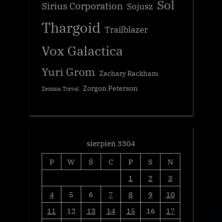
Sol
Sirius Corporation
Sojusz
Thargoid
Trailblazer
Vox Galactica
Yuri Grom
Zachary Rackham
Zorgon Peterson
Zemina Torval
sierpień 3304
P
W
Ś
C
P
S
N
1
2
3
4
5
6
7
8
9
10
11
12
13
14
15
16
17