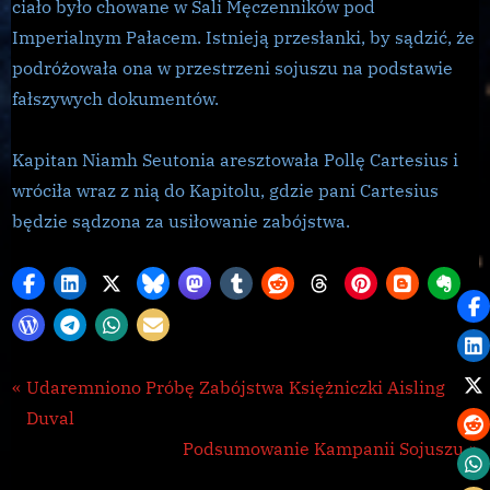
ciało było chowane w Sali Męczenników pod
Imperialnym Pałacem. Istnieją przesłanki, by sądzić, że
podróżowała ona w przestrzeni sojuszu na podstawie
fałszywych dokumentów.
Kapitan Niamh Seutonia aresztowała Pollę Cartesius i
wróciła wraz z nią do Kapitolu, gdzie pani Cartesius
będzie sądzona za usiłowanie zabójstwa.
Galnet
Nawigacja
P
Udaremniono Próbę Zabójstwa Księżniczki Aisling
r
Duval
wpisu
e
N
Podsumowanie Kampanii Sojuszu
v
e