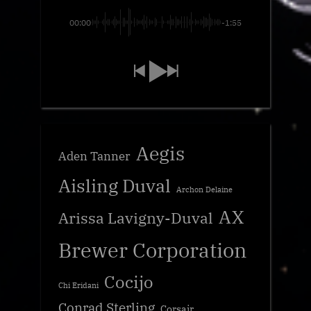
00:00
-1:55
Aegis
Aden Tanner
Aisling Duval
Archon Delaine
AX
Arissa Lavigny-Duval
Brewer Corporation
Cocijo
Chi Eridani
Conrad Sterling
Corsair