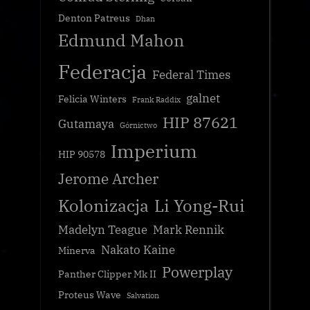
Denton Patreus
Dhan
Edmund Mahon
Federacja
Federal Times
galnet
Felicia Winters
Frank Raddix
HIP 87621
Gutamaya
Górnictwo
Imperium
HIP 90578
Jerome Archer
Kolonizacja
Li Yong-Rui
Madelyn Teague
Mark Rennik
Nakato Kaine
Minerva
Powerplay
Panther Clipper Mk II
Proteus Wave
Salvation