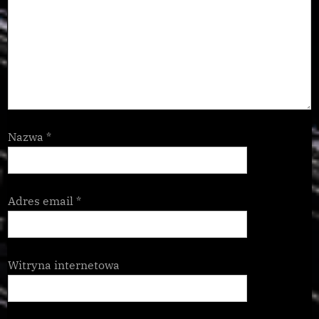
Nazwa
*
Adres email
*
Witryna internetowa