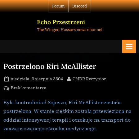
Skip
Forum
Discord
to
content
Echo Przestrzeni
The Winged Hussars news channel
Postrzelono Riri McAllister
Posted
By
niedziela, 3 sierpnia 3304
CMDR Ryczypior
on
do
Brak komentarzy
Postrzelono
Riri
Była kontradmirał Sojuszu, Riri McAllister została
McAllister
postrzelona. W stanie ciężkim została przewieziona na
oddział intensywnej terapii i oczekuje na transport do
zaawansowanego ośrodka medycznego.