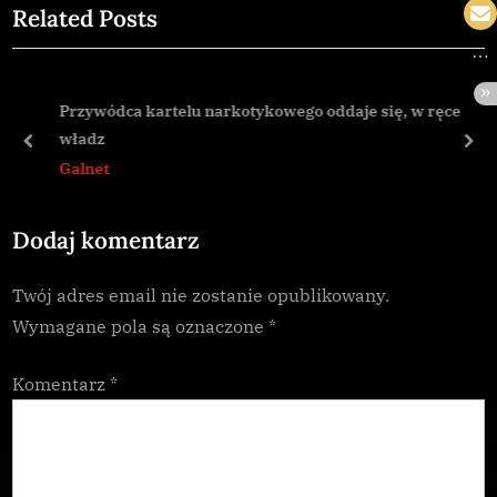
Related Posts
i
x
o
t
u
P
Przywódca kartelu narkotykowego oddaje się, w ręce
s
o
władz
P
s
prev
nex
Galnet
o
t
s
:
Dodaj komentarz
t
:
Twój adres email nie zostanie opublikowany.
Wymagane pola są oznaczone
*
Komentarz
*