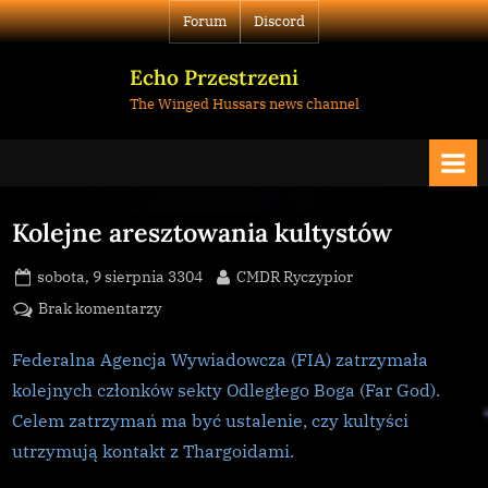
Skip
Forum
Discord
to
content
Echo Przestrzeni
The Winged Hussars news channel
Kolejne aresztowania kultystów
Posted
By
sobota, 9 sierpnia 3304
CMDR Ryczypior
on
do
Brak komentarzy
Kolejne
aresztowania
Federalna Agencja Wywiadowcza (FIA) zatrzymała
kultystów
kolejnych członków sekty Odległego Boga (Far God).
Celem zatrzymań ma być ustalenie, czy kultyści
utrzymują kontakt z Thargoidami.