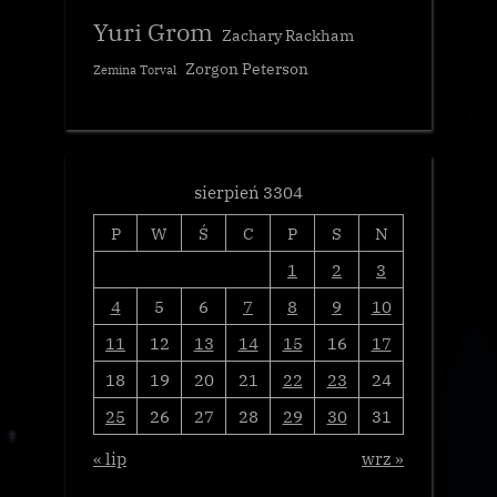
Yuri Grom
Zachary Rackham
Zorgon Peterson
Zemina Torval
sierpień 3304
P
W
Ś
C
P
S
N
1
2
3
4
5
6
7
8
9
10
11
12
13
14
15
16
17
18
19
20
21
22
23
24
25
26
27
28
29
30
31
« lip
wrz »