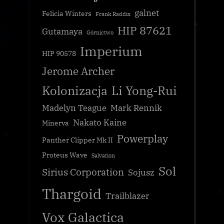
galnet
Felicia Winters
Frank Raddix
HIP 87621
Gutamaya
Górnictwo
Imperium
HIP 90578
Jerome Archer
Kolonizacja
Li Yong-Rui
Madelyn Teague
Mark Rennik
Nakato Kaine
Minerva
Powerplay
Panther Clipper Mk II
Proteus Wave
Salvation
Sol
Sirius Corporation
Sojusz
Thargoid
Trailblazer
Vox Galactica