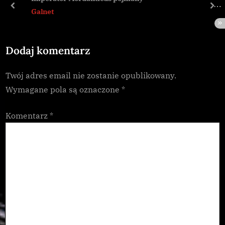
s
s
prev
nex
Galnet
t
P
:
o
Dodaj komentarz
s
t
Twój adres email nie zostanie opublikowany.
:
Wymagane pola są oznaczone
*
Komentarz
*