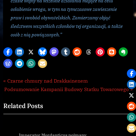
czasie wojny na wszelkie działania mające na celu
osłabienie wroga, w tym na tymczasowe zawieszenie
praw i swobód obywatelskich. Zamierzamy objąć
śledztwem wszystkich członków tej organizacji, a także
osób z nią powiązanych.”
Galnet
Nawigacja
P
Czarne chmury nad Drakkainenem
N
r
Podsumowanie Kampanii Budowy Statku Towarowego
wpisu
e
e
Related Posts
x
v
t
i
P
o
o
u
Imperator Mordanticus pojmany