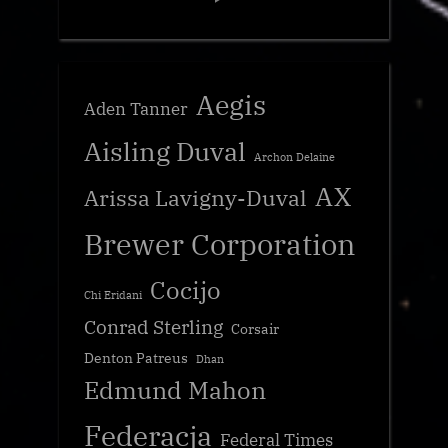
Aegis
Aden Tanner
Aisling Duval
Archon Delaine
AX
Arissa Lavigny-Duval
Brewer Corporation
Cocijo
Chi Eridani
Conrad Sterling
Corsair
Denton Patreus
Dhan
Edmund Mahon
Federacja
Federal Times