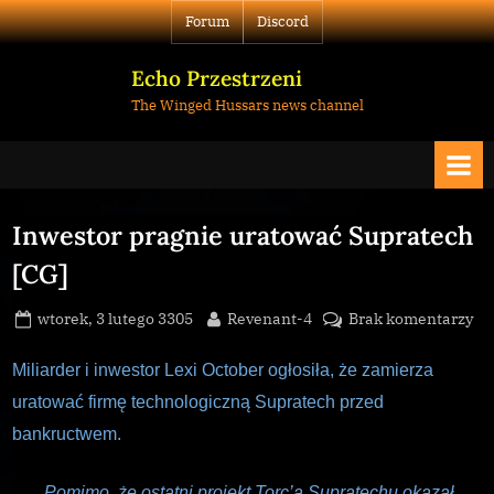
Skip
Forum
Discord
to
content
Echo Przestrzeni
The Winged Hussars news channel
Inwestor pragnie uratować Supratech
[CG]
Posted
By
do
wtorek, 3 lutego 3305
Revenant-4
Brak komentarzy
on
In
pr
Miliarder i inwestor Lexi October ogłosiła, że zamierza
ur
uratować firmę technologiczną Supratech przed
Su
bankructwem.
[C
„Pomimo, że ostatni projekt Torc’a Supratechu okazał