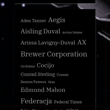
Aegis
Aden Tanner
Aisling Duval
Archon Delaine
AX
Arissa Lavigny-Duval
Brewer Corporation
Cocijo
Chi Eridani
Conrad Sterling
Corsair
Denton Patreus
Dhan
Edmund Mahon
Federacja
Federal Times