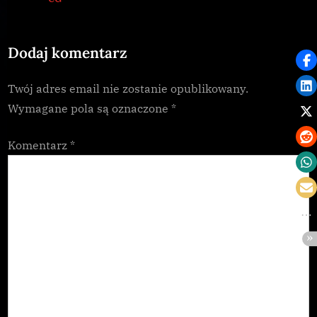
s
t
P
:
Dodaj komentarz
o
s
Twój adres email nie zostanie opublikowany.
t
Wymagane pola są oznaczone
*
:
Komentarz
*