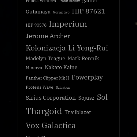
galnet
Felicia Winters
Frank Raddix
HIP 87621
Gutamaya
Górnictwo
Imperium
HIP 90578
Jerome Archer
Kolonizacja
Li Yong-Rui
Madelyn Teague
Mark Rennik
Nakato Kaine
Minerva
Powerplay
Panther Clipper Mk II
Proteus Wave
Salvation
Sol
Sirius Corporation
Sojusz
Thargoid
Trailblazer
Vox Galactica