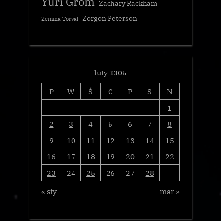
Yuri Grom
Zachary Rackham
Zorgon Peterson
Zemina Torval
luty 3305
P
W
Ś
C
P
S
N
1
2
3
4
5
6
7
8
9
10
11
12
13
14
15
16
17
18
19
20
21
22
23
24
25
26
27
28
« sty
mar »