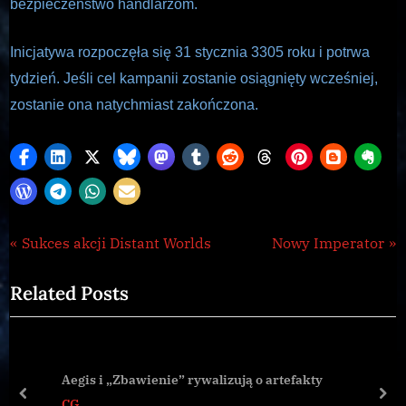
bezpieczeństwo handlarzom.
Inicjatywa rozpoczęła się 31 stycznia 3305 roku i potrwa
tydzień. Jeśli cel kampanii zostanie osiągnięty wcześniej,
zostanie ona natychmiast zakończona.
CG
Nawigacja
P
N
Sukces akcji Distant Worlds
Nowy Imperator
,
r
e
wpisu
Galnet
Related Posts
e
x
,
v
t
news
i
P
o
o
Aegis i „Zbawienie” rywalizują o artefakty
u
s
prev
nex
CG