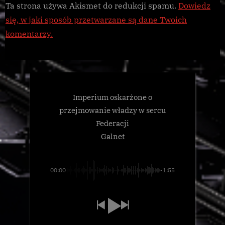
Ta strona używa Akismet do redukcji spamu.
Dowiedz
się, w jaki sposób przetwarzane są dane Twoich
komentarzy.
Imperium oskarżone o
przejmowanie władzy w sercu
Federacji
Galnet
00:00
-1:55