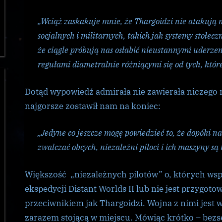
„Wciąż zaskakuje mnie, że Thargoidzi nie atakują 
socjalnych i militarnych, takich jak systemy stołe
że ciągle próbują nas osłabić nieustannymi uderzen
regułami diametralnie różniącymi się od tych, które
Dotąd wypowiedź admirała nie zawierała niczego 
najgorsze zostawił nam na koniec:
„Jedyne co jeszcze mogę powiedzieć to, że dopóki n
zwalczać obcych
,
niezależni piloci i ich maszyny są
Większość „niezależnych pilotów” o, których wsp
ekspedycji Distant Worlds II lub nie jest przygoto
przeciwnikiem jak Thargoidzi. Wojna z nimi jest 
zarazem stojącą w miejscu. Mówiąc krótko – bezs