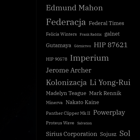
Edmund Mahon
Federacja
Federal Times
galnet
Felicia Winters
Frank Raddix
HIP 87621
Gutamaya
Górnictwo
Imperium
HIP 90578
Jerome Archer
Kolonizacja
Li Yong-Rui
głoszony
Morderstwo kandydatki na prezydenta
Madelyn Teague
Mark Rennik
Galnet
Nakato Kaine
Minerva
Powerplay
Panther Clipper Mk II
Proteus Wave
Salvation
Sol
Sirius Corporation
Sojusz