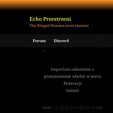
Skip
to
content
Echo Przestrzeni
The Winged Hussars news channel
Forum
Discord
Imperium oskarżone o
przejmowanie władzy w sercu
Federacji
Galnet
00:00
-1:55