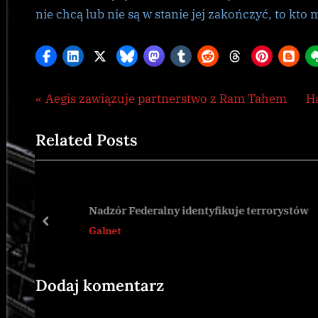
nie chcą lub nie są w stanie jej zakończyć, to kto
Nawigacja
P
N
Aegis zawiązuje partnerstwo z Ram Tahem
Ha
Galnet
,
r
e
wpisu
news
Related Posts
e
x
v
t
i
P
o
o
Nadzór Federalny identyfikuje terrorystów
u
s
prev
Galnet
s
t
P
:
o
Dodaj komentarz
s