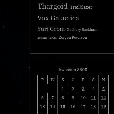
Thargoid
Trailblazer
Vox Galactica
Yuri Grom
Zachary Rackham
Zorgon Peterson
Zemina Torval
kwiecień 3305
P
W
Ś
C
P
S
N
1
2
3
4
5
6
7
8
9
10
11
12
13
14
15
16
17
18
19