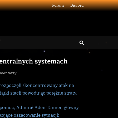
Forum
Discord
Toggle
search
centralnych systemach
form
do
omentarzy
Thargoidzi
 rozpoczęli skoncentrowany atak na
sieją
spustoszenie
ątki stacji powodując potężne straty.
w
centralnych
 pomoc, Admirał Aden Tanner, główny
systemach
kojące oszacowanie sytuacji: