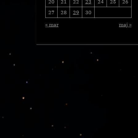
20
21
22
23
24
25
26
27
28
29
30
« mar
maj »