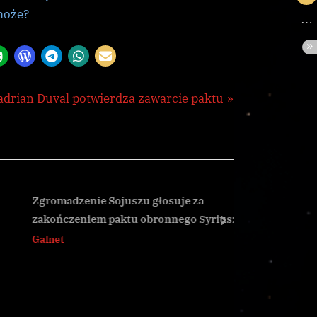
 może?
drian Duval potwierdza zawarcie paktu
Zgromadzenie Sojuszu głosuje za
[CG] Rozp
zakończeniem paktu obronnego Syriusza
Bei
next
Galnet
CG