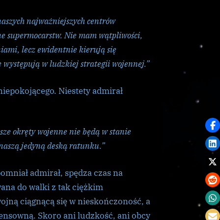
naszych najważniejszych centrów
czne supermocarstw. Nie mam wątpliwości,
iami, lecz ewidentnie kierują się
 występują w ludzkiej strategii wojennej.”
niepokojącego. Niestety admirał
asze okręty wojenne nie będą w stanie
 naszą jedyną deską ratunku.”
omniał admirał, spędza czas na
wana do walki z tak ciężkim
wojną ciągnącą się w nieskończoność, a
ensowną. Skoro ani ludzkość, ani obcy