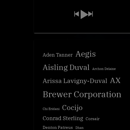
Aegis
Aden Tanner
Aisling Duval
Archon Delaine
AX
Arissa Lavigny-Duval
Brewer Corporation
Cocijo
Chi Eridani
Conrad Sterling
Corsair
Denton Patreus
Dhan