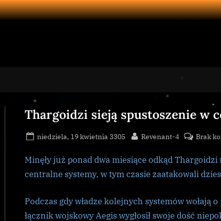
Thargoidzi sieją spustoszenie w 
Posted
By
niedziela, 19 kwietnia 3305
Revenant-4
Brak k
on
Minęły już ponad dwa miesiące odkąd Thargoidzi
centralne systemy, w tym czasie zaatakowali dziesi
Podczas gdy władze kolejnych systemów wołają o
łącznik wojskowy Aegis wygłosił swoje dość niepo