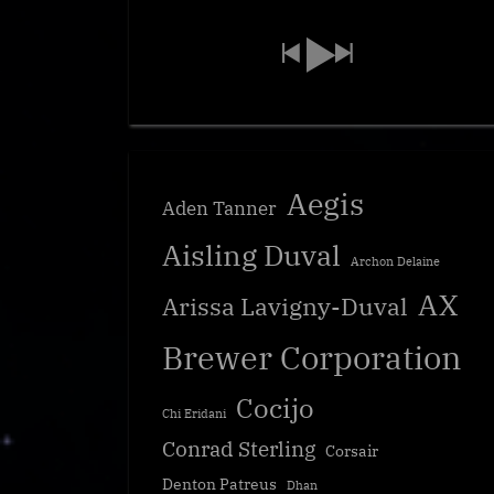
Aegis
Aden Tanner
Aisling Duval
Archon Delaine
AX
Arissa Lavigny-Duval
Brewer Corporation
Cocijo
Chi Eridani
Conrad Sterling
Corsair
Denton Patreus
Dhan