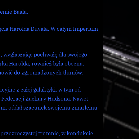
Harolda
Duvala
emie Baala.
ięcia Harolda Duvala. W całym Imperium
, wygłaszając pochwałę dla swojego
órka Harolda, również była obecna,
emówić do zgromadzonych tłumów.
cyjne z całej galaktyki, w tym od
 Federacji Zachary Hudsona. Nawet
um, oddał szacunek swojemu zmarłemu
i przezroczystej trumnie, w kondukcie