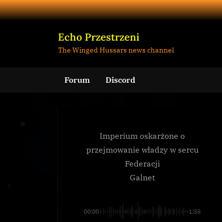
Skip
to
content
Echo Przestrzeni
The Winged Hussars news channel
Forum
Discord
Imperium oskarżone o
przejmowanie władzy w sercu
Federacji
Galnet
00:00
-1:55