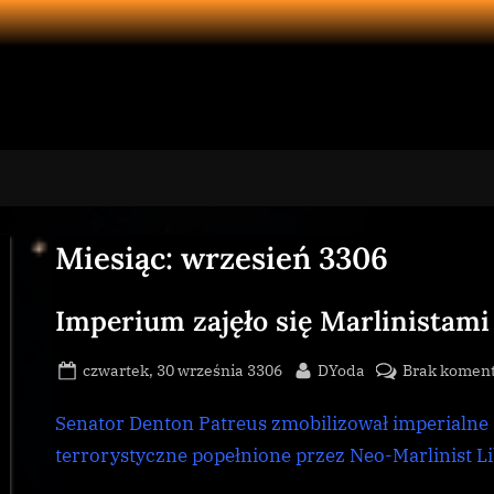
Miesiąc:
wrzesień 3306
Imperium zajęło się Marlinistami
Posted
By
czwartek, 30 września 3306
DYoda
Brak komen
on
Senator Denton Patreus zmobilizował imperialne 
terrorystyczne popełnione przez Neo-Marlinist 