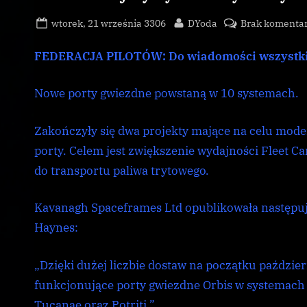
Galnet
Posted
By
wtorek, 21 września 3306
DYoda
Brak komenta
,
on
news
FEDERACJA PILOTÓW: Do wiadomości wszyst
Nowe porty gwiezdne powstaną w 10 systemach.
Zakończyły się dwa projekty mające na celu mode
porty. Celem jest zwiększenie wydajności Fleet C
do transportu paliwa trytowego.
Kavanagh Spaceframes Ltd opublikowała następu
Haynes:
„Dzięki dużej liczbie dostaw na początku paździe
funkcjonujące porty gwiezdne Orbis w systemach
Tucanae oraz Potriti.”.