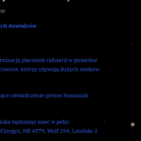
do
rzy
Udane
kich dowódców
inicjatywy
budowy
nowych
portów
kosmicznych
rnizację placówek rafinerii w gwiezdne
arrierów, którzy używają dużych statków
jące oświadczenie prezes Susannah
rnika będziemy mieć w pełni
 Fjorgyn, HR 4979, Wolf 294, Lambda-2