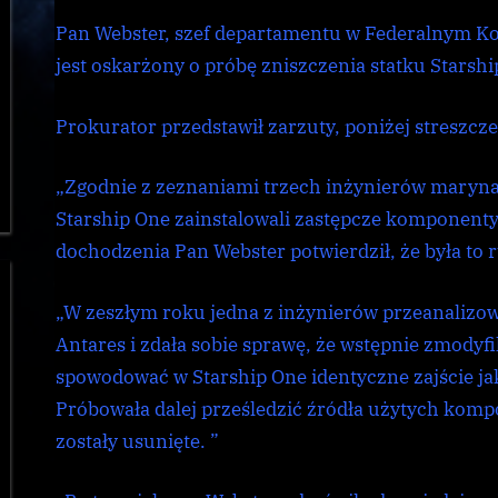
Pan Webster, szef departamentu w Federalnym Ko
jest oskarżony o próbę zniszczenia statku Starshi
Prokurator przedstawił zarzuty, poniżej streszcze
„Zgodnie z zeznaniami trzech inżynierów marynar
Starship One zainstalowali zastępcze komponent
dochodzenia Pan Webster potwierdził, że była to
„W zeszłym roku jedna z inżynierów przeanalizow
Antares i zdała sobie sprawę, że wstępnie zmody
spowodować w Starship One identyczne zajście ja
Próbowała dalej prześledzić źródła użytych komp
zostały usunięte. ”