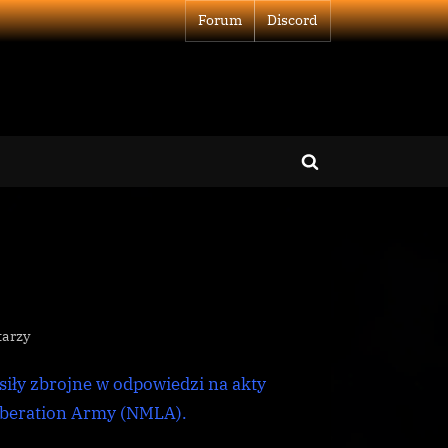
Forum
Discord
Toggle
search
form
do
tarzy
Imperium
siły zbrojne w odpowiedzi na akty
zajęło
się
Liberation Army (NMLA).
Marlinistami