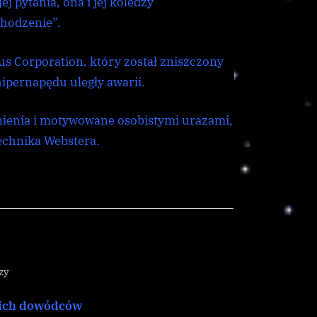
j pytania, ona i jej koledzy
chodzenie”.
us Corporation, który został zniszczony
hipernapędu uległy awarii.
nienia i motywowane osobistymi urazami,
echnika Webstera.
do
zy
Pogrzeb
ich dowódców
Księcia