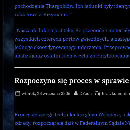
pochodzenia Thargoidów. Ich ładunki były identy
rakietowe z enzymami. ”
„Nasza dedukcja jest taka, że ​​przenośne materi
wszystkich czterech portów gwiezdnych, a nastę
jednego skoordynowanego uderzenia. Przeprowad
analizujemy ostatni ruch w celu zidentyfikowania
Galnet
,
Rozpoczyna się proces w sprawie
news
Posted
By
wtorek, 28 września 3306
DYoda
Brak komenta
on
Proces głównego technika Rory’ego Webstera, o
zdrady, rozpoczął się dziś w Federalnym Sądzie 