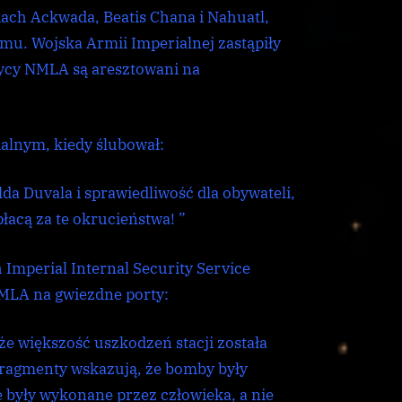
dach Ackwada, Beatis Chana i Nahuatl,
zmu. Wojska Armii Imperialnej zastąpiły
tycy NMLA są aresztowani na
alnym, kiedy ślubował:
da Duvala i sprawiedliwość dla obywateli,
płacą za te okrucieństwa! ”
mperial Internal Security Service
NMLA na gwiezdne porty:
e większość uszkodzeń stacji została
ragmenty wskazują, że bomby były
 były wykonane przez człowieka, a nie