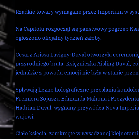
Rzadkie towary wymagane przez Imperium w syst
Na Capitolu rozpoczął się państwowy pogrzeb Ks
ogłoszono oficjalny tydzień żałoby.
Cesarz Arissa Lavigny-Duval otworzyła ceremonię
przyrodniego brata. Księżniczka Aisling Duval, c
jednakże z powodu emocji nie była w stanie prz
Spływają liczne holograficzne przesłania kondolen
Premiera Sojuszu Edmunda Mahona i Prezydenta
Hadrian Duval, wygnany przywódca Nova Imperi
wujowi.
Ciało księcia, zamknięte w wysadzanej klejnotam