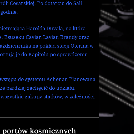
ii Cesarskiej. Po dotarciu do Sali
godnie.
ętniająca Harolda Duvala, na którą
, Esuseku Caviar, Lavian Brandy oraz
aździenrnika na pokład stacji Oterma w
portują je do Kapitolu po sprawdzeniu
 wstępu do systemu Achenar. Planowana
e bardziej zachęcić do udziału,
wszystkie zakupy statków, w zależności
h portów kosmicznych