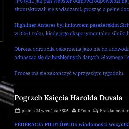
„Po tym, jak pan Webster odmówił odpowiedzi na je
skontaktowali się z władzami, prosząc o pełne do
Highliner Antares był liniowcem pasażerskim Siri
w 3251 roku, kiedy jego eksperymentalne silniki 
Obrona odrzuciła oskarżenia jako nie do udowod
odnosząc się do bezbłędnych danych Głównego T
Proces ma się zakończyć w przyszłym tygodniu.
Galnet
,
Pogrzeb Księcia Harolda Duvala
news
Posted
By
piątek, 24 września 3306
DYoda
Brak komentar
on
FEDERACJA PILOTÓW: Do wiadomości wszystk