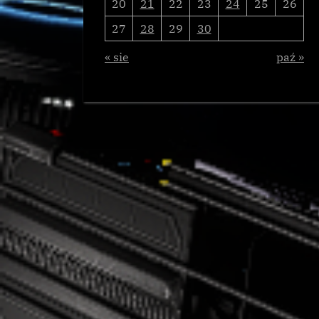
20
21
22
23
24
25
26
27
28
29
30
« sie
paź »