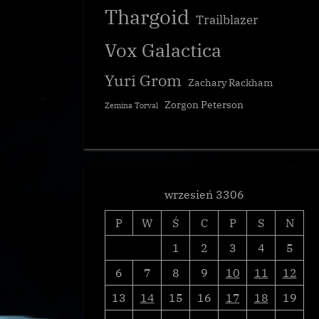
Thargoid
Trailblazer
Vox Galactica
Yuri Grom
Zachary Rackham
Zorgon Peterson
Zemina Torval
wrzesień 3306
P
W
Ś
C
P
S
N
1
2
3
4
5
6
7
8
9
10
11
12
13
14
15
16
17
18
19