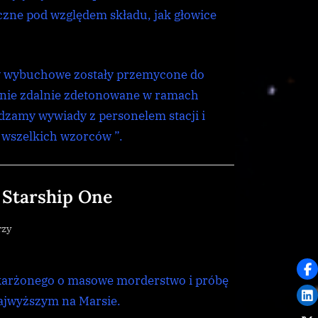
czne pod względem składu, jak głowice
ały wybuchowe zostały przemycone do
pnie zdalnie zdetonowane w ramach
zamy wywiady z personelem stacji i
 wszelkich wzorców ”.
 Starship One
do
rzy
Rozpoczyna
się
skarżonego o masowe morderstwo i próbę
proces
w
Najwyższym na Marsie.
sprawie