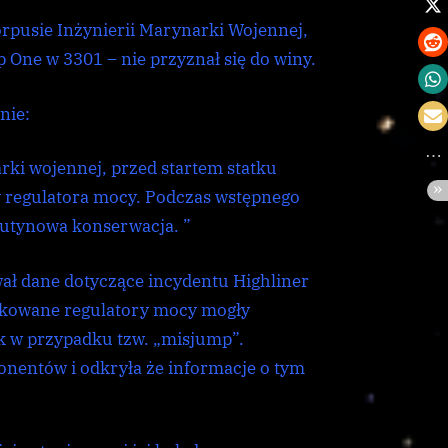
Starship
rpusie Inżynierii Marynarki Wojennej,
One
p One w 3301 – nie przyznał się do winy.
nie:
ki wojennej, przed startem statku
y regulatora mocy. Podczas wstępnego
 rutynowa konserwacja. ”
ał dane dotyczące incydentu Highliner
fikowane regulatory mocy mogły
k w przypadku tzw. „misjump”.
onentów i odkryła że informacje o tym