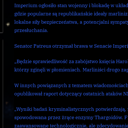
Imperium ogłosiło stan wojenny i blokadę w ukła
gdzie popularne są republikańskie ideały marlini
lokalne siły bezpieczeństwa, a potencjalni sympa
przesłuchania.
Senator Patreus otrzymał brawa w Senacie Imperi
„Będzie sprawiedliwość za zabójstwo księcia Harol
którzy zginęli w płomieniach. Marliniści drogo za
W innych powiązanych z tematem wiadomościach I
opublikował raport dotyczący ostatnich ataków 
„Wyniki badań kryminalistycznych potwierdzają, ż
spowodowana przez żrące enzymy Thargoidów. F
zaawansowane technologicznie, ale zdecydowanie