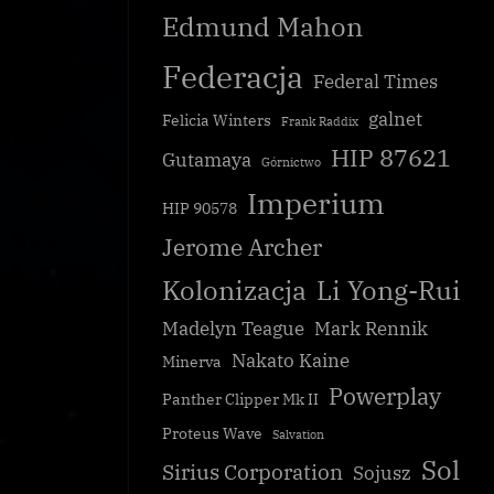
Edmund Mahon
Federacja
Federal Times
galnet
Felicia Winters
Frank Raddix
HIP 87621
Gutamaya
Górnictwo
Imperium
HIP 90578
Jerome Archer
Kolonizacja
Li Yong-Rui
Madelyn Teague
Mark Rennik
Nakato Kaine
Minerva
Powerplay
Panther Clipper Mk II
Proteus Wave
Salvation
Sol
Sirius Corporation
Sojusz