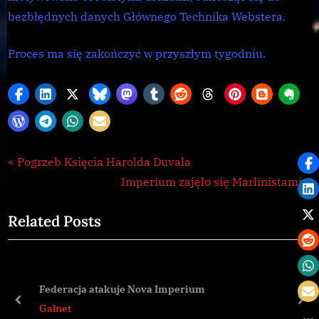
bezbłędnych danych Głównego Technika Webstera.
Proces ma się zakończyć w przyszłym tygodniu.
Galnet
Nawigacja
P
Pogrzeb Księcia Harolda Duvala
,
r
N
Imperium zajęło się Marlinistami
wpisu
news
e
e
Related Posts
v
x
i
t
o
P
u
o
Federacja atakuje Nova Imperium
s
s
prev
nex
Galnet