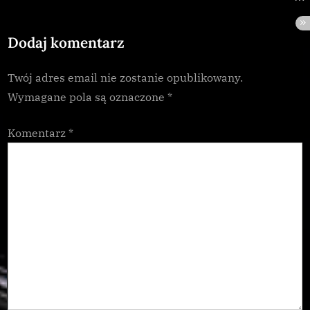
P
t
o
:
Dodaj komentarz
s
t
Twój adres email nie zostanie opublikowany.
:
Wymagane pola są oznaczone
*
Komentarz
*