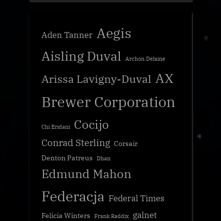
Aegis
Aden Tanner
Aisling Duval
Archon Delaine
AX
Arissa Lavigny-Duval
Brewer Corporation
Cocijo
Chi Eridani
Conrad Sterling
Corsair
Denton Patreus
Dhan
Edmund Mahon
Federacja
Federal Times
galnet
Felicia Winters
Frank Raddix