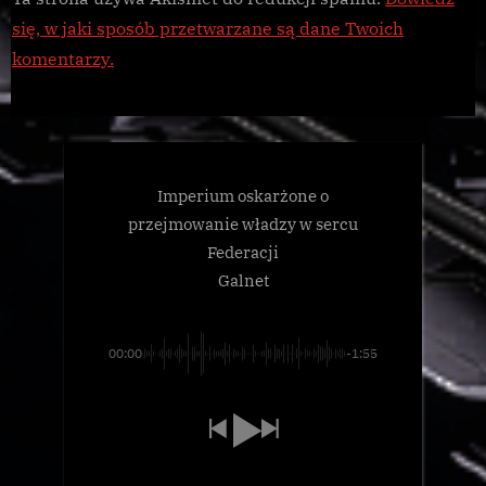
się, w jaki sposób przetwarzane są dane Twoich
komentarzy.
Imperium oskarżone o
przejmowanie władzy w sercu
Federacji
Galnet
00:00
-1:55