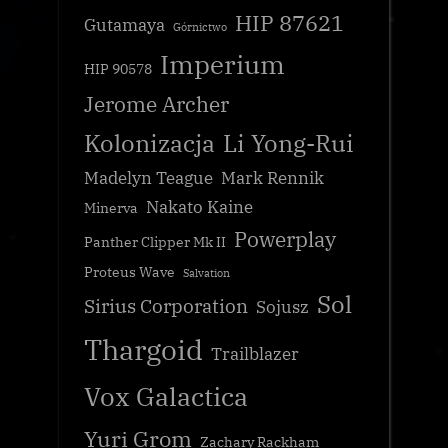
HIP 87621
Gutamaya
Górnictwo
Imperium
HIP 90578
Jerome Archer
Kolonizacja
Li Yong-Rui
Madelyn Teague
Mark Rennik
Nakato Kaine
Minerva
Powerplay
Panther Clipper Mk II
Proteus Wave
Salvation
Sol
Sirius Corporation
Sojusz
Thargoid
Trailblazer
Vox Galactica
Yuri Grom
Zachary Rackham