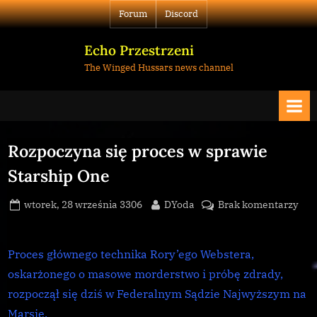
Skip
Forum
Discord
to
content
Echo Przestrzeni
The Winged Hussars news channel
Rozpoczyna się proces w sprawie
Starship One
Posted
By
do
wtorek, 28 września 3306
DYoda
Brak komentarzy
on
Roz
się
pro
Proces głównego technika Rory’ego Webstera,
w
oskarżonego o masowe morderstwo i próbę zdrady,
spr
rozpoczął się dziś w Federalnym Sądzie Najwyższym na
Star
Marsie.