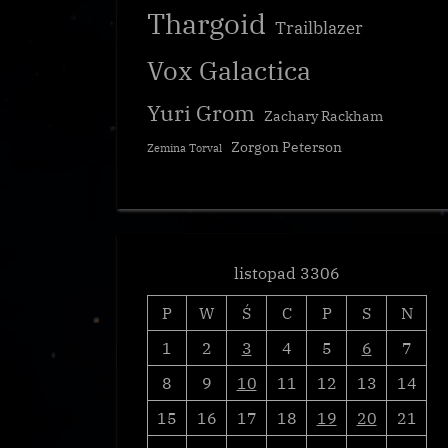
Thargoid
Trailblazer
Vox Galactica
Yuri Grom
Zachary Rackham
Zorgon Peterson
Zemina Torval
listopad 3306
P
W
Ś
C
P
S
N
1
2
3
4
5
6
7
8
9
10
11
12
13
14
15
16
17
18
19
20
21