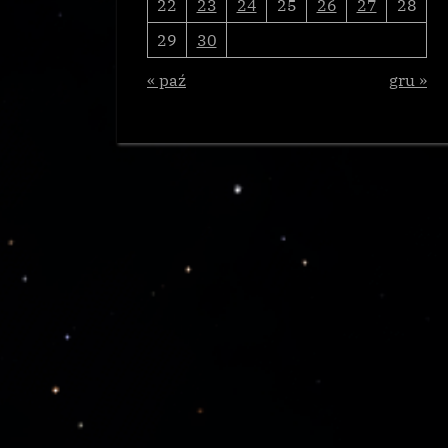
22
23
24
25
26
27
28
29
30
« paź
gru »