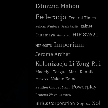
Edmund Mahon
Federacja
Federal Times
galnet
Felicia Winters
Frank Raddix
HIP 87621
Gutamaya
Górnictwo
Imperium
HIP 90578
Jerome Archer
Kolonizacja
Li Yong-Rui
Madelyn Teague
Mark Rennik
Nakato Kaine
Minerva
Powerplay
Panther Clipper Mk II
jektu
Juanita Bishop kandyduje do Kongres
Proteus Wave
Salvation
Galnet
Sol
Sirius Corporation
Sojusz