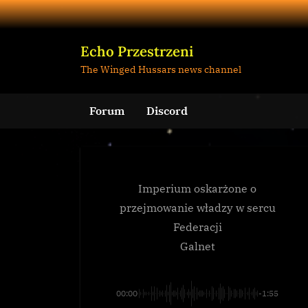
Skip
to
content
Echo Przestrzeni
The Winged Hussars news channel
Forum
Discord
Imperium oskarżone o
przejmowanie władzy w sercu
Federacji
Galnet
00:00
-1:55