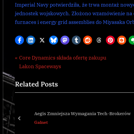
Imperial Navy potwierdziła, że ​​trwa montaż nowy
jednostek wojskowych. Złożono wzamówienie na do
furnaces i energy grid assemblies do Miyasaka Or
Nawigacja
P
Core Dynamics składa ofertę zakupu
Galnet
,
r
Lakon Spaceways
wpisu
news
e
Related Posts
v
i
o
u
u
Aegis Zmniejsza Wymagania Tech-Brokerów
s
prev
Galnet
P