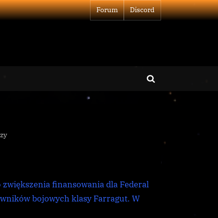
Forum
Discord
Toggle
search
form
do
zy
Supermocarstwa
się
zbroją
zwiększenia finansowania dla Federal
owników bojowych klasy Farragut. W