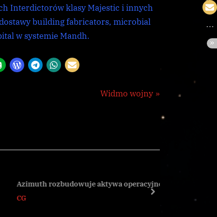
ch Interdictorów klasy Majestic i innych
stawy building fabricators, microbial
bital w systemie Mandh.
N
Widmo wojny
e
x
t
P
o
s
Azimuth rozbudowuje aktywa operacyjne
Inicjaty
t
next
CG
CG
: