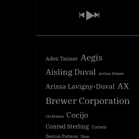
Aegis
Aden Tanner
Aisling Duval
Archon Delaine
AX
Arissa Lavigny-Duval
Brewer Corporation
Cocijo
Chi Eridani
Conrad Sterling
Corsair
Denton Patreus
Dhan