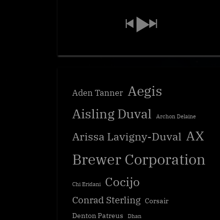
Aegis
Aden Tanner
Aisling Duval
Archon Delaine
AX
Arissa Lavigny-Duval
Brewer Corporation
Cocijo
Chi Eridani
Conrad Sterling
Corsair
Denton Patreus
Dhan