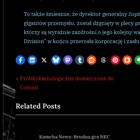
To także śmieszne, że dyrektor generalny Jupi
gigantów przemysłu, został dźgnięty w plecy 
którzy są wyraźnie zazdrośni o jego kolejny wi
Division” w końcu przerosła korporację i zasłu
Nawigacja
P
Próbki ksenologiczne dostarczone do
Galnet
,
r
Colonii
wpisu
news
e
Related Posts
v
i
o
u
Kamcha News: Brudna gra NEC