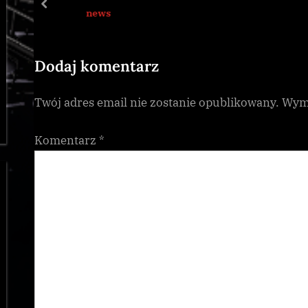
s
prev
news
P
o
s
Dodaj komentarz
t
Twój adres email nie zostanie opublikowany.
Wyma
:
Komentarz
*