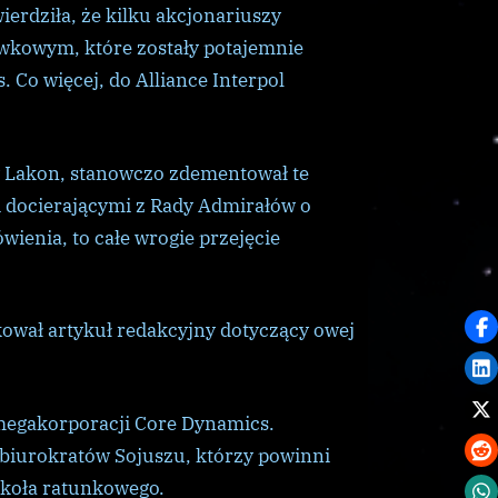
rdziła, że ​​kilku akcjonariuszy
wkowym, które zostały potajemnie
Co więcej, do Alliance Interpol
 Lakon, stanowczo zdementował te
i docierającymi z Rady Admirałów o
ienia, to całe wrogie przejęcie
kował artykuł redakcyjny dotyczący owej
 megakorporacji Core Dynamics.
 biurokratów Sojuszu, którzy powinni
 koła ratunkowego.