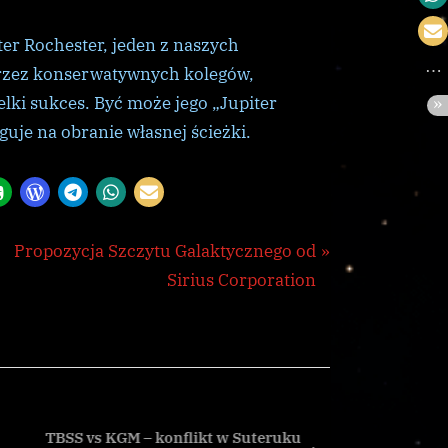
ter Rochester, jeden z naszych
przez konserwatywnych kolegów,
elki sukces. Być może jego „Jupiter
guje na obranie własnej ścieżki.
N
Propozycja Szczytu Galaktycznego od
e
Sirius Corporation
x
t
P
o
s
TBSS vs KGM – konflikt w Suteruku
Świąteczn