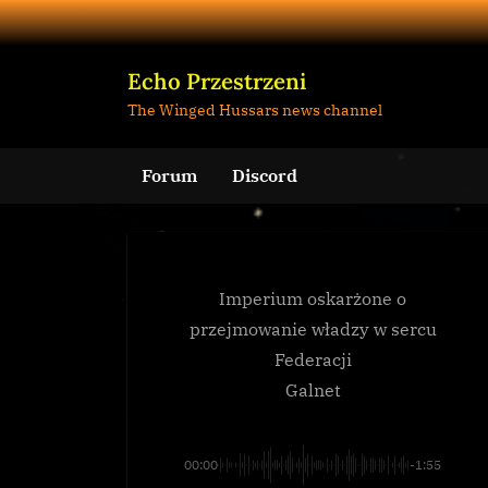
Skip
to
content
Echo Przestrzeni
The Winged Hussars news channel
Forum
Discord
Imperium oskarżone o
przejmowanie władzy w sercu
Federacji
Galnet
00:00
-1:55