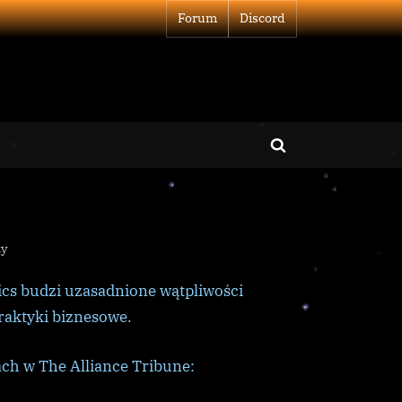
Forum
Discord
Toggle
search
form
do
zy
Przejęcie
cs budzi uzasadnione wątpliwości
Lakon
niepewne
praktyki biznesowe.
ch w The Alliance Tribune: