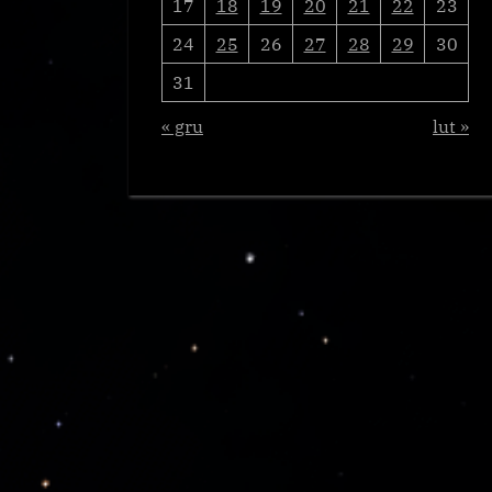
17
18
19
20
21
22
23
24
25
26
27
28
29
30
31
« gru
lut »