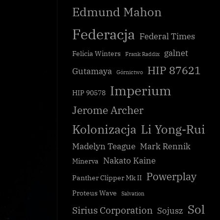
Edmund Mahon
Federacja
Federal Times
galnet
Felicia Winters
Frank Raddix
HIP 87621
Gutamaya
Górnictwo
Imperium
HIP 90578
Jerome Archer
Kolonizacja
Li Yong-Rui
Madelyn Teague
Mark Rennik
Nakato Kaine
Minerva
Powerplay
Panther Clipper Mk II
Proteus Wave
Salvation
Sol
Sirius Corporation
Sojusz
róg?
Podsumowanie tygodnia