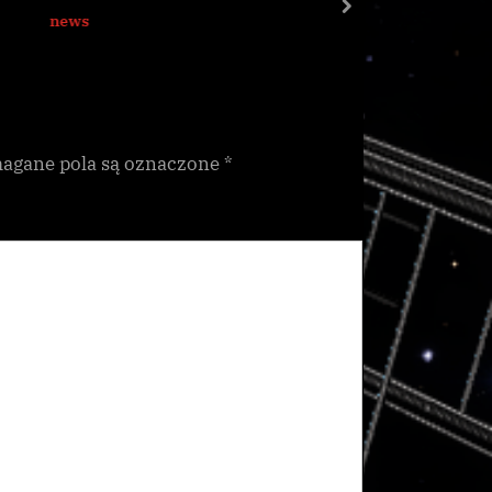
t
next
news
Galnet
:
gane pola są oznaczone
*