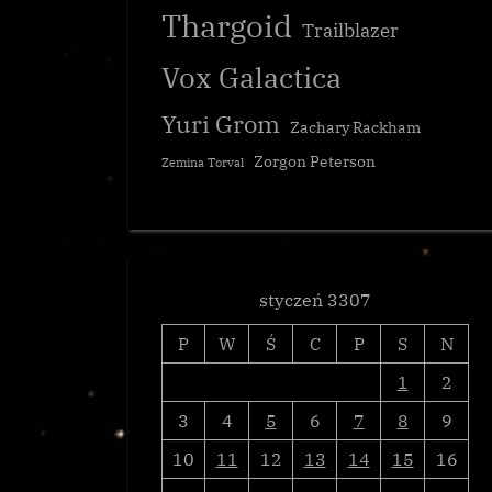
Thargoid
Galnet
Trailblazer
Vox Galactica
Yuri Grom
Zachary Rackham
Zorgon Peterson
Zemina Torval
styczeń 3307
P
W
Ś
C
P
S
N
1
2
3
4
5
6
7
8
9
10
11
12
13
14
15
16