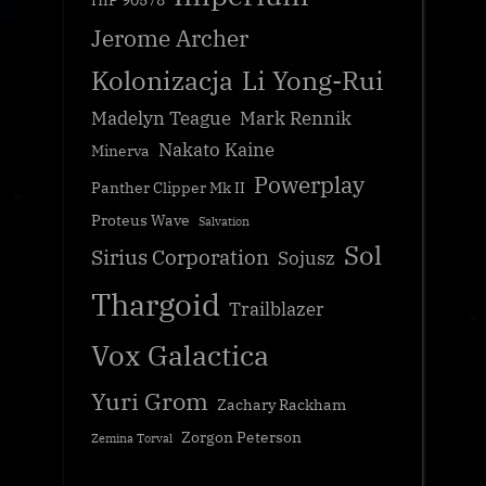
Jerome Archer
Kolonizacja
Li Yong-Rui
Madelyn Teague
Mark Rennik
Nakato Kaine
Minerva
Powerplay
Panther Clipper Mk II
Proteus Wave
Salvation
Sol
Sirius Corporation
Sojusz
Thargoid
Trailblazer
Vox Galactica
Yuri Grom
Zachary Rackham
Zorgon Peterson
Zemina Torval