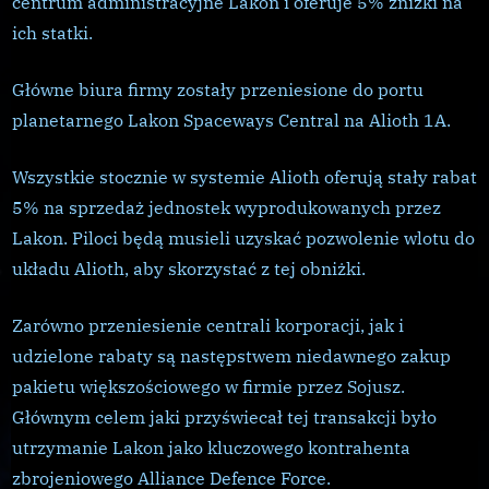
centrum administracyjne Lakon i oferuje 5% zniżki na
przeni
ich statki.
do
system
Główne biura firmy zostały przeniesione do portu
Alioth
planetarnego Lakon Spaceways Central na Alioth 1A.
Wszystkie stocznie w systemie Alioth oferują stały rabat
5% na sprzedaż jednostek wyprodukowanych przez
Lakon. Piloci będą musieli uzyskać pozwolenie wlotu do
układu Alioth, aby skorzystać z tej obniżki.
Zarówno przeniesienie centrali korporacji, jak i
udzielone rabaty są następstwem niedawnego zakup
pakietu większościowego w firmie przez Sojusz.
Głównym celem jaki przyświecał tej transakcji było
utrzymanie Lakon jako kluczowego kontrahenta
zbrojeniowego Alliance Defence Force.