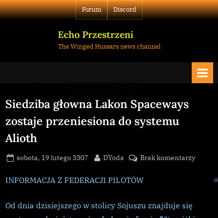
Skip
Forum
Discord
to
content
Echo Przestrzeni
The Winged Hussars news channel
Siedziba głowna Lakon Spaceways
zostaje przeniesiona do systemu
Alioth
Posted
By
do
sobota, 19 lutego 3307
DYoda
Brak komentarzy
on
Siedzi
głowna
INFORMACJA Z FEDERACJI PILOTÓW
Lakon
Space
Od dnia dzisiejszego w stolicy Sojuszu znajduje się
zostaje