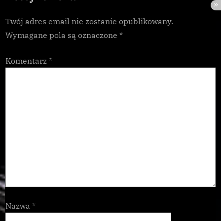
:
Twój adres email nie zostanie opublikowany.
Wymagane pola są oznaczone
*
Komentarz
*
Nazwa
*