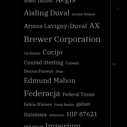
Aden Tanner
Aisling Duval
Archon Delaine
AX
Arissa Lavigny-Duval
Brewer Corporation
Cocijo
Chi Eridani
Conrad Sterling
Corsair
Denton Patreus
Dhan
Edmund Mahon
Federacja
Federal Times
galnet
Felicia Winters
Frank Raddix
HIP 87621
Gutamaya
Górnictwo
Imperium
HIP 90578