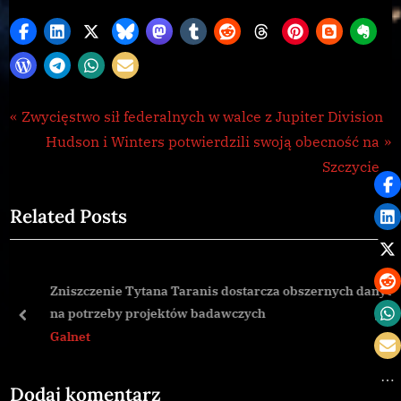
Galnet
Nawigacja
P
Zwycięstwo sił federalnych w walce z Jupiter Division
,
r
N
Hudson i Winters potwierdzili swoją obecność na
wpisu
news
e
e
Szczycie
v
x
Related Posts
i
t
o
P
u
o
Zniszczenie Tytana Taranis dostarcza obszernych danych
s
s
na potrzeby projektów badawczych
P
t
prev
nex
Galnet
o
:
s
Dodaj komentarz
t