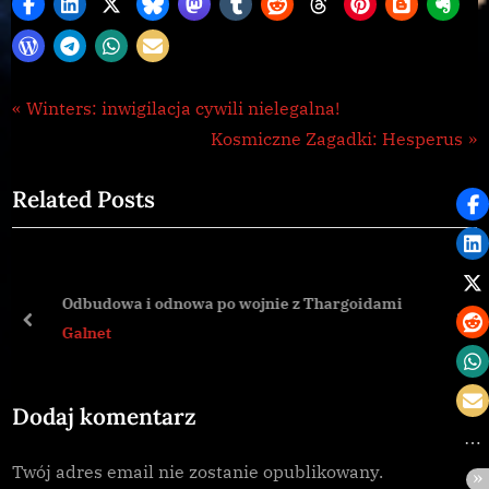
Galnet
Nawigacja
P
Winters: inwigilacja cywili nielegalna!
,
r
N
Kosmiczne Zagadki: Hesperus
wpisu
news
e
e
Related Posts
v
x
i
t
o
P
u
o
Odbudowa i odnowa po wojnie z Thargoidami
s
s
prev
nex
Galnet
P
t
o
:
Dodaj komentarz
s
t
Twój adres email nie zostanie opublikowany.
: