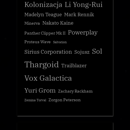
Kolonizacja
Li Yong-Rui
Madelyn Teague
Mark Rennik
Nakato Kaine
Minerva
Powerplay
Panther Clipper Mk II
Proteus Wave
Salvation
Sol
Sirius Corporation
Sojusz
Thargoid
Trailblazer
Vox Galactica
Yuri Grom
Zachary Rackham
Zorgon Peterson
Zemina Torval