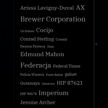
AX
Arissa Lavigny-Duval
Brewer Corporation
Cocijo
Chi Eridani
Conrad Sterling
Corsair
Denton Patreus
Dhan
Edmund Mahon
Federacja
Federal Times
galnet
Felicia Winters
Frank Raddix
HIP 87621
Gutamaya
Górnictwo
Imperium
HIP 90578
Jerome Archer