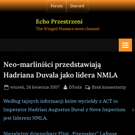
Skip
Forum
Discord
to
content
Echo Przestrzeni
The Winged Hussars news channel
Neo-marliniści przedstawiają
Hadriana Duvala jako lidera NMLA
Posted
By
do
wtorek, 26 kwietnia 3307
DYoda
Brak komentarzy
on
Neo
marl
Według tajnych informacji które wyciekły z ACT to
prze
Imperator Hadrian Augustus Duval z Nova Imperium
Had
jest liderem NMLA.
Duva
jako
Niezależny dziennikarz Flint „Firemaker” Lafosse