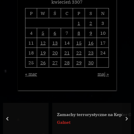
kwiecień 3307
P
W
Ś
C
P
S
N
1
2
3
4
5
6
7
8
9
10
11
12
13
14
15
16
17
18
19
20
21
22
23
24
25
26
27
28
29
30
« mar
maj »
Zamachy terrorystyczne na Kepler Orbital
prev
nex
Galnet