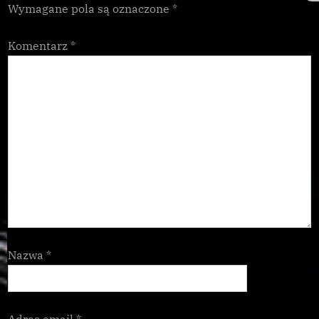
Wymagane pola są oznaczone
*
Komentarz
*
Nazwa
*
Adres email
*