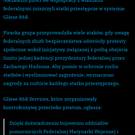
Niezależni piloci we współpracy z władzami
868
federalnymi zniszczyli statki przestępcze w systemie
Gliese 868.
Piracka grupa przeprowadziła wiele ataków, gdy uwagę
federalnych służb bezpieczeństwa odwróciły protesty
społeczne wokół inicjatywy związanej z próbą obejścia
limitu jednej kadencji prezydentury federalnej przez
Zacharego Hudsona. Aby pomóc w ochronie ruchu
statków i wyeliminować zagrożenie, wyznaczono
nagrody za rozbicie każdego statku przestępczego.
Gliese 868 Services, które zorganizowały
kontrofensywę przeciwko piratom, ogłasza:
Dzięki doświadczeniu bojowemu oddziałów
pomocniczych Federalnej Marynarki Wojennej i