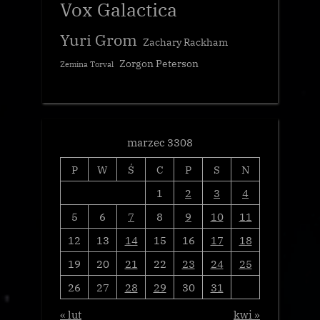
Vox Galactica
Yuri Grom
Zachary Rackham
Zorgon Peterson
Zemina Torval
marzec 3308
P
W
Ś
C
P
S
N
1
2
3
4
5
6
7
8
9
10
11
12
13
14
15
16
17
18
19
20
21
22
23
24
25
26
27
28
29
30
31
« lut
kwi »