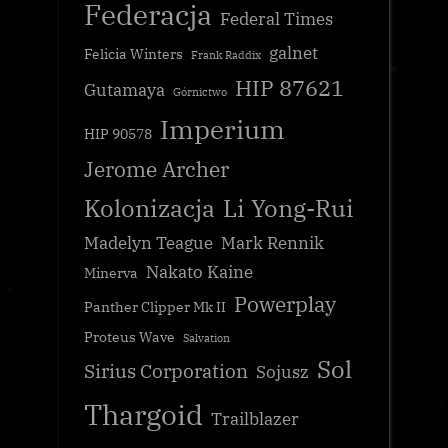
Federacja
Federal Times
galnet
Felicia Winters
Frank Raddix
HIP 87621
Gutamaya
Górnictwo
Imperium
HIP 90578
Jerome Archer
Kolonizacja
Li Yong-Rui
Madelyn Teague
Mark Rennik
Nakato Kaine
Minerva
Powerplay
Panther Clipper Mk II
Proteus Wave
Salvation
Sol
Sirius Corporation
Sojusz
Thargoid
Trailblazer