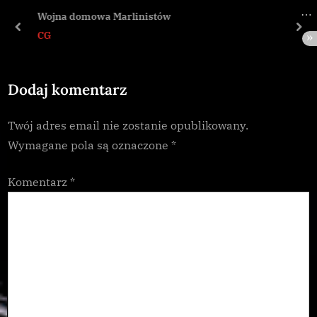
s
o
Wojna domowa Marlinistów
P
s
prev
nex
CG
o
t
s
:
Dodaj komentarz
t
:
Twój adres email nie zostanie opublikowany.
Wymagane pola są oznaczone
*
Komentarz
*