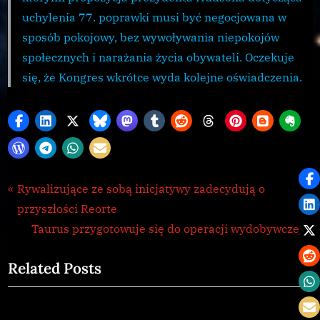
uchylenia 77. poprawki musi być negocjowana w
sposób pokojowy, bez wywoływania niepokojów
społecznych i narażania życia obywateli. Oczekuje
się, że Kongres wkrótce wyda kolejne oświadczenia.
CG
Nawigacja
P
Rywalizujące ze sobą inicjatywy zadecydują o
,
r
przyszłości Reorte
wpisu
Galnet
e
N
Taurus przygotowuje się do operacji wydobywczej
,
v
e
news
Related Posts
i
x
o
t
u
P