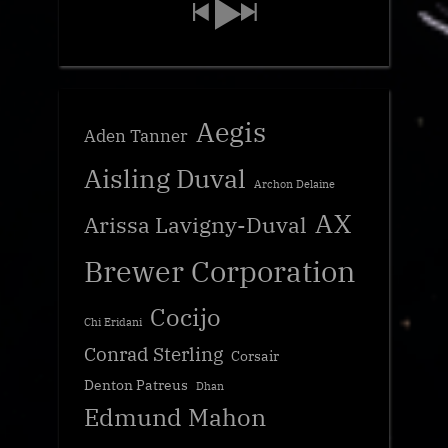
Aegis
Aden Tanner
Aisling Duval
Archon Delaine
AX
Arissa Lavigny-Duval
Brewer Corporation
Cocijo
Chi Eridani
Conrad Sterling
Corsair
Denton Patreus
Dhan
Edmund Mahon