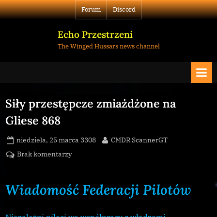
Skip
Forum
Discord
to
content
Echo Przestrzeni
The Winged Hussars news channel
Siły przestępcze zmiażdżone na
Gliese 868
Posted
By
niedziela, 25 marca 3308
CMDR ScannerGT
on
do
Brak komentarzy
Siły
przestępcze
Wiadomość Federacji Pilotów
zmiażdżone
na
Gliese