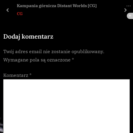
s
o
Kampania górnicza Distant Worlds [CG]
P
s
prev
nex
CG
o
t
s
:
Dodaj komentarz
t
:
Twój adres email nie zostanie opublikowany.
Wymagane pola są oznaczone
*
Komentarz
*