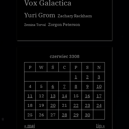
Vox Galactica
Yuri Grom
Zachary Rackham
Zorgon Peterson
Zemina Torval
czerwiec 3308
P
W
Ś
C
P
S
N
1
2
3
4
5
6
7
8
9
10
11
12
13
14
15
16
17
18
19
20
21
22
23
24
25
26
27
28
29
30
« maj
lip »