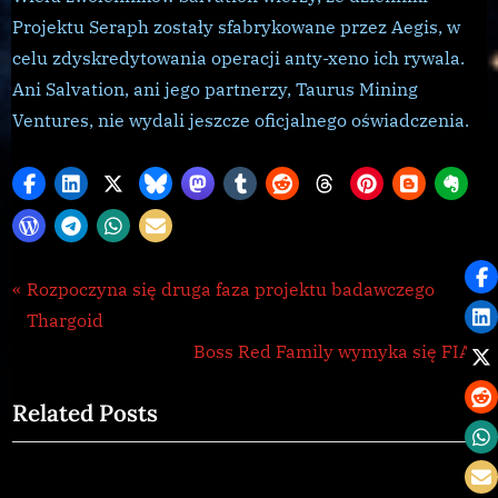
Projektu Seraph zostały sfabrykowane przez Aegis, w
celu zdyskredytowania operacji anty-xeno ich rywala.
Ani Salvation, ani jego partnerzy, Taurus Mining
Ventures, nie wydali jeszcze oficjalnego oświadczenia.
Galnet
Nawigacja
P
Rozpoczyna się druga faza projektu badawczego
,
r
Thargoid
wpisu
news
e
N
Boss Red Family wymyka się FIA
v
e
Related Posts
i
x
o
t
u
P