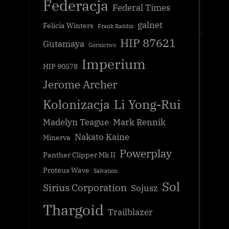
Federacja
Federal Times
galnet
Felicia Winters
Frank Raddix
HIP 87621
Gutamaya
Górnictwo
Imperium
HIP 90578
Jerome Archer
Kolonizacja
Li Yong-Rui
Madelyn Teague
Mark Rennik
Nakato Kaine
Minerva
Powerplay
Panther Clipper Mk II
Proteus Wave
Salvation
Sol
Sirius Corporation
Sojusz
Thargoid
Trailblazer