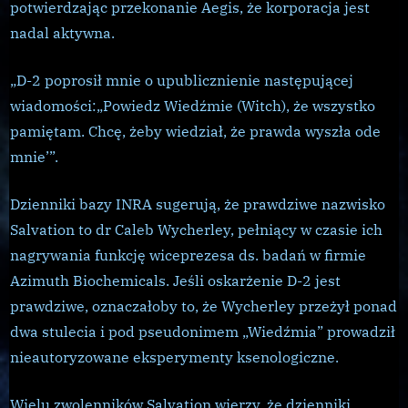
potwierdzając przekonanie Aegis, że korporacja jest
nadal aktywna.
„D-2 poprosił mnie o upublicznienie następującej
wiadomości:„Powiedz Wiedźmie (Witch), że wszystko
pamiętam. Chcę, żeby wiedział, że prawda wyszła ode
mnie’”.
Dzienniki bazy INRA sugerują, że prawdziwe nazwisko
Salvation to dr Caleb Wycherley, pełniący w czasie ich
nagrywania funkcję wiceprezesa ds. badań w firmie
Azimuth Biochemicals. Jeśli oskarżenie D-2 jest
prawdziwe, oznaczałoby to, że Wycherley przeżył ponad
dwa stulecia i pod pseudonimem „Wiedźmia” prowadził
nieautoryzowane eksperymenty ksenologiczne.
Wielu zwolenników Salvation wierzy, że dzienniki