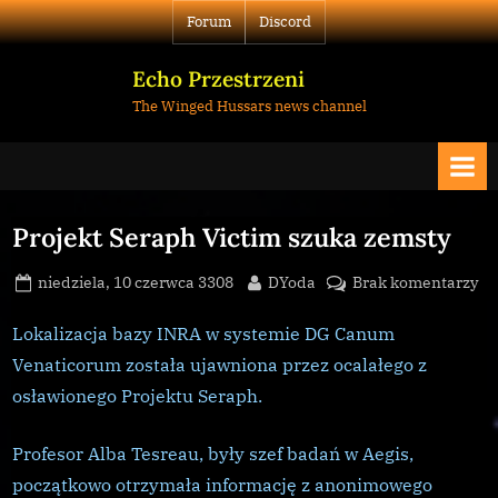
Skip
Forum
Discord
to
content
Echo Przestrzeni
The Winged Hussars news channel
Projekt Seraph Victim szuka zemsty
Posted
By
do
niedziela, 10 czerwca 3308
DYoda
Brak komentarzy
on
Pr
Se
Lokalizacja bazy INRA w systemie DG Canum
Vi
Venaticorum została ujawniona przez ocalałego z
sz
osławionego Projektu Seraph.
ze
Profesor Alba Tesreau, były szef badań w Aegis,
początkowo otrzymała informację z anonimowego