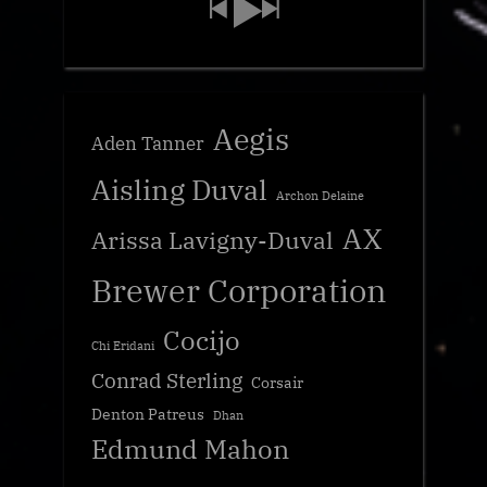
Aegis
Aden Tanner
Aisling Duval
Archon Delaine
AX
Arissa Lavigny-Duval
Brewer Corporation
Cocijo
Chi Eridani
Conrad Sterling
Corsair
Denton Patreus
Dhan
Edmund Mahon