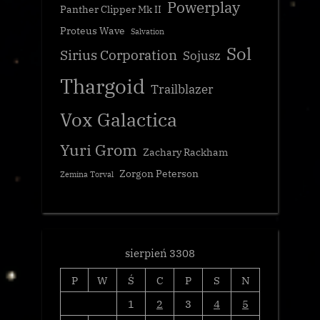
Powerplay
Panther Clipper Mk II
Proteus Wave
Salvation
Sol
Sirius Corporation
Sojusz
Thargoid
Trailblazer
Vox Galactica
Yuri Grom
Zachary Rackham
Zorgon Peterson
Zemina Torval
sierpień 3308
P
W
Ś
C
P
S
N
1
2
3
4
5