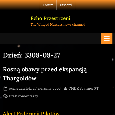
Skip
Forum
Discord
to
content
Echo Przestrzeni
The Winged Hussars news channel
Dzień:
3308-08-27
Rosną obawy przed ekspansją
Thargoidów
Posted
By
poniedziałek, 27 sierpnia 3308
CMDR ScannerGT
on
do
Brak komentarzy
Rosną
obawy
Alert Federacji Pilotów
przed