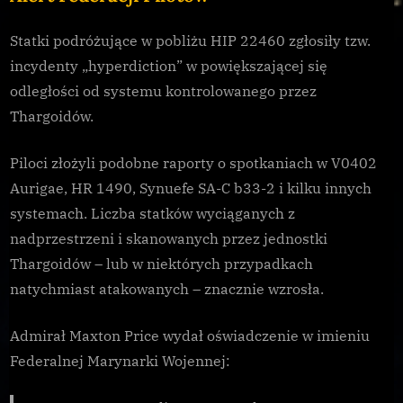
ekspansją
Thargoidów
Statki podróżujące w pobliżu HIP 22460 zgłosiły tzw.
incydenty „hyperdiction” w powiększającej się
odległości od systemu kontrolowanego przez
Thargoidów.
Piloci złożyli podobne raporty o spotkaniach w V0402
Aurigae, HR 1490, Synuefe SA-C b33-2 i kilku innych
systemach. Liczba statków wyciąganych z
nadprzestrzeni i skanowanych przez jednostki
Thargoidów – lub w niektórych przypadkach
natychmiast atakowanych – znacznie wzrosła.
Admirał Maxton Price wydał oświadczenie w imieniu
Federalnej Marynarki Wojennej: