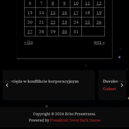
6
7
8
9
10
11
12
13
14
15
16
17
18
19
20
21
22
23
24
25
26
27
28
29
30
31
« lip
wrz »
e korporacyjnym
Duvalowie gromadzą się wokół imper
prev
nex
Galnet
Copyright © 2026 Echo Przestrzeni.
Powered by
PressBook News Dark theme