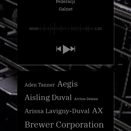
Federacji
Galnet
00:00
-1:55
Aegis
Aden Tanner
Aisling Duval
Archon Delaine
AX
Arissa Lavigny-Duval
Brewer Corporation