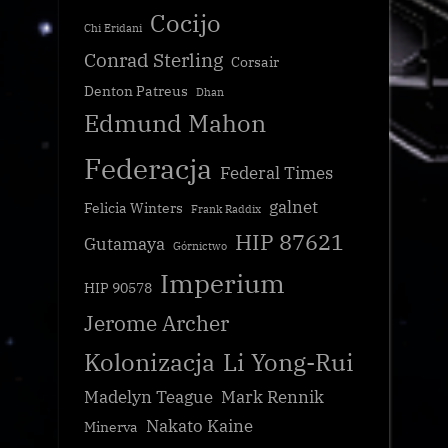
Cocijo
Chi Eridani
Conrad Sterling
Corsair
Denton Patreus
Dhan
Edmund Mahon
Federacja
Federal Times
galnet
Felicia Winters
Frank Raddix
HIP 87621
Gutamaya
Górnictwo
Imperium
HIP 90578
Jerome Archer
Kolonizacja
Li Yong-Rui
Madelyn Teague
Mark Rennik
Nakato Kaine
Minerva