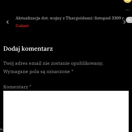
u
o
s
s
Aktualizacja dot. wojny z Thargoidami: listopad 3309 r.
P
t
prev
nex
Galnet
o
:
s
Dodaj komentarz
t
:
Twój adres email nie zostanie opublikowany.
Wymagane pola są oznaczone
*
Komentarz
*