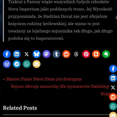
Traktat z Paresy wiąże wszystkich byłych członków
Nova Imperium jako poddanych tronu. Jej Wysokość
przypomniała, że Hadrian Duval nie jest oficjalnie
księciem rodziny królewskiej, ale mimo to jest
uważany za lojalnego sojusznika tak długo, jak długo
podoba się to Imperatorowi.
Galnet
Nawigacja
P
Skaner Pulse Wave Xeno już dostępny
r
N
Sojusz oferuje amnestię dla wyznawców Dalekiego
wpisu
e
e
Boga
v
x
Related Posts
i
t
o
P