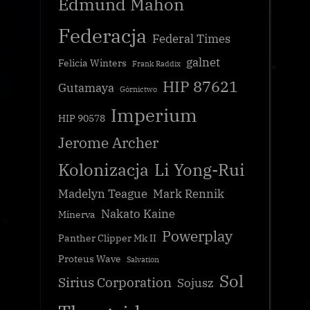
Edmund Mahon
Federacja
Federal Times
galnet
Felicia Winters
Frank Raddix
HIP 87621
Gutamaya
Górnictwo
Imperium
HIP 90578
Jerome Archer
Kolonizacja
Li Yong-Rui
Madelyn Teague
Mark Rennik
Nakato Kaine
Minerva
Powerplay
Panther Clipper Mk II
Proteus Wave
Salvation
Sol
Sirius Corporation
Sojusz