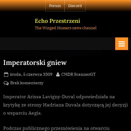
Skip
Forum
Discord
to
content
Echo Przestrzeni
The Winged Hussars news channel
Imperatorski gniew
Posted
By
środa, 5 czerwca 3309
CMDR ScannerGT
on
do
Brak komentarzy
Imperatorski
gniew
Imperator Arissa Lavigny-Duval odpowiedziała na
krytykę ze strony Hadriana Duvala dotyczącą jej decyzji
o wsparciu Aegis.
Podczas publicznego przemówienia na otwarciu