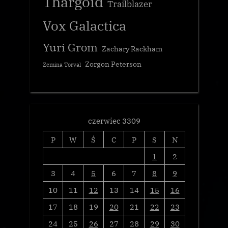
Thargoid
Trailblazer
Vox Galactica
Yuri Grom
Zachary Rackham
Zorgon Peterson
Zemina Torval
czerwiec 3309
P
W
Ś
C
P
S
N
1
2
3
4
5
6
7
8
9
10
11
12
13
14
15
16
17
18
19
20
21
22
23
24
25
26
27
28
29
30