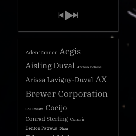
Aegis
Aden Tanner
Aisling Duval
Archon Delaine
AX
Arissa Lavigny-Duval
Brewer Corporation
Cocijo
Chi Eridani
Conrad Sterling
Corsair
Denton Patreus
Dhan