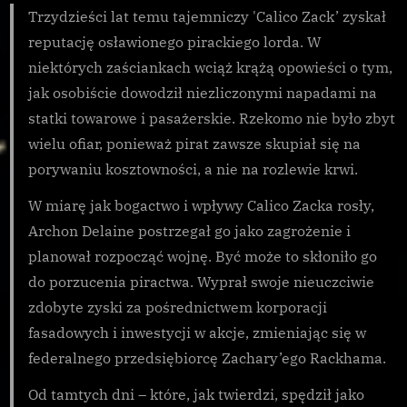
Trzydzieści lat temu tajemniczy 'Calico Zack’ zyskał
reputację osławionego pirackiego lorda. W
niektórych zaściankach wciąż krążą opowieści o tym,
jak osobiście dowodził niezliczonymi napadami na
statki towarowe i pasażerskie. Rzekomo nie było zbyt
wielu ofiar, ponieważ pirat zawsze skupiał się na
porywaniu kosztowności, a nie na rozlewie krwi.
W miarę jak bogactwo i wpływy Calico Zacka rosły,
Archon Delaine postrzegał go jako zagrożenie i
planował rozpocząć wojnę. Być może to skłoniło go
do porzucenia piractwa. Wyprał swoje nieuczciwie
zdobyte zyski za pośrednictwem korporacji
fasadowych i inwestycji w akcje, zmieniając się w
federalnego przedsiębiorcę Zachary’ego Rackhama.
Od tamtych dni – które, jak twierdzi, spędził jako