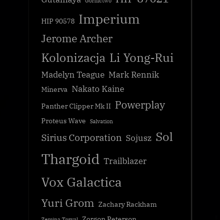
Górnictwo
Imperium
HIP 90578
Jerome Archer
Kolonizacja
Li Yong-Rui
Madelyn Teague
Mark Rennik
Nakato Kaine
Minerva
Powerplay
Panther Clipper Mk II
Proteus Wave
Salvation
Sol
Sirius Corporation
Sojusz
Thargoid
Trailblazer
Vox Galactica
Yuri Grom
Zachary Rackham
Zorgon Peterson
Zemina Torval