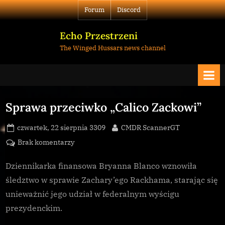
Skip
Forum
Discord
to
content
Echo Przestrzeni
The Winged Hussars news channel
Sprawa przeciwko „Calico Zackowi”
Posted
By
czwartek, 22 sierpnia 3309
CMDR ScannerGT
on
do
Brak komentarzy
Sprawa
przeciwko
Dziennikarka finansowa Bryanna Blanco wznowiła
„Calico
śledztwo w sprawie Zachary’ego Rackhama, starając się
Zackowi”
unieważnić jego udział w federalnym wyścigu
prezydenckim.