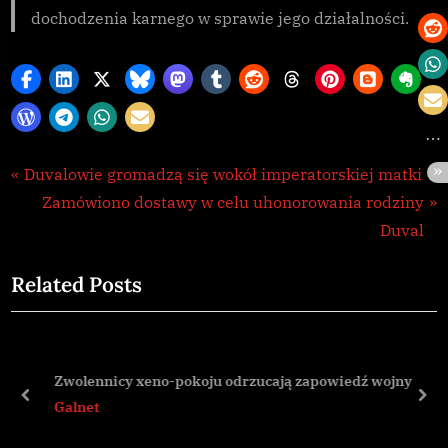
dochodzenia karnego w sprawie jego działalności.
Galnet
Nawigacja
P
Duvalowie gromadzą się wokół imperatorskiej matki
r
N
Zamówiono dostawy w celu uhonorowania rodziny
wpisu
e
e
Duval
v
x
Related Posts
i
t
o
P
u
o
s
s
Zwolennicy xeno-pokoju odrzucają zapowiedź wojny
P
t
prev
nex
Galnet
o
: