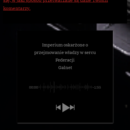
się, w jaki sposób przetwarzane są dane Twoich
komentarzy.
Imperium oskarżone o
przejmowanie władzy w sercu
Federacji
Galnet
00:00
-1:55