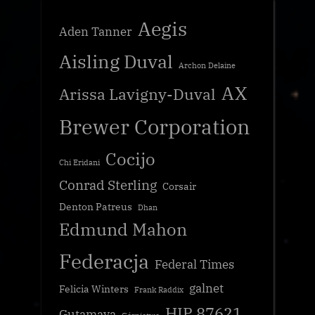
Aegis
Aden Tanner
Aisling Duval
Archon Delaine
AX
Arissa Lavigny-Duval
Brewer Corporation
Cocijo
Chi Eridani
Conrad Sterling
Corsair
Denton Patreus
Dhan
Edmund Mahon
Federacja
Federal Times
galnet
Felicia Winters
Frank Raddix
HIP 87621
Gutamaya