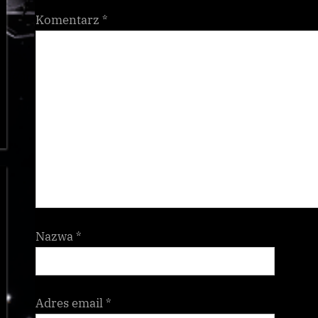
Komentarz
*
Nazwa
*
Adres email
*