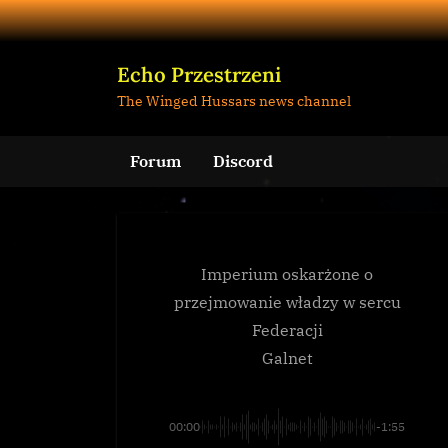
Skip
to
content
Echo Przestrzeni
The Winged Hussars news channel
Forum
Discord
Imperium oskarżone o
przejmowanie władzy w sercu
Federacji
Galnet
00:00
-1:55