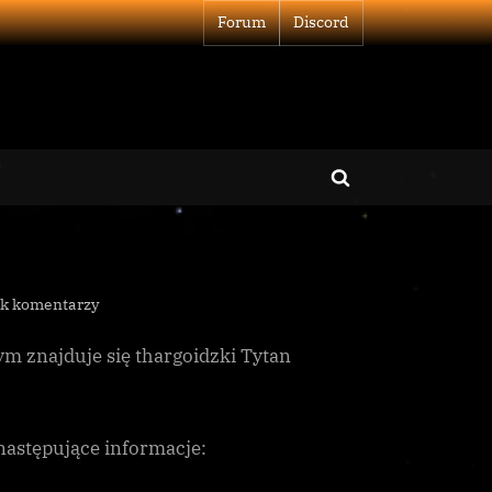
Forum
Discord
Toggle
search
form
do
ak komentarzy
Tytan
m znajduje się thargoidzki Tytan
Taranis
otoczony
następujące informacje: