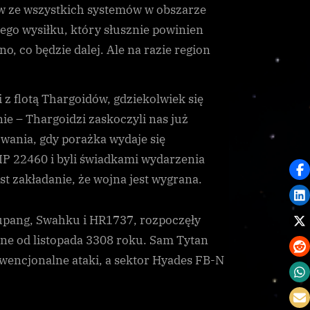
dów ze wszystkich systemów w obszarze
ego wysiłku, który słusznie powinien
, co będzie dalej. Ale na razie region
z flotą Thargoidów, gdziekolwiek się
 – Thargoidzi zaskoczyli nas już
wania, gdy porażka wydaje się
HIP 22460 i byli świadkami wydarzenia
st zakładanie, że wojna jest wygrana.
Hupang, Swahku i HR1737, rozpoczęły
ne od listopada 3308 roku. Sam Tytan
wencjonalne ataki, a sektor Hyades FB-N