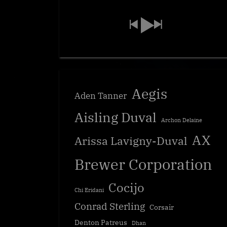
Aegis
Aden Tanner
Aisling Duval
Archon Delaine
AX
Arissa Lavigny-Duval
Brewer Corporation
Cocijo
Chi Eridani
Conrad Sterling
Corsair
Denton Patreus
Dhan