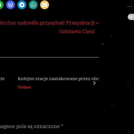
N
Archer nakreśla przyszłość Prezydencji
e
Gabinetu Cieni
x
t
P
o
s
Kolejne stacje zaatakowane przez obcych
Hadrian 
t
next
Galnet
Galnet
:
gane pola są oznaczone
*