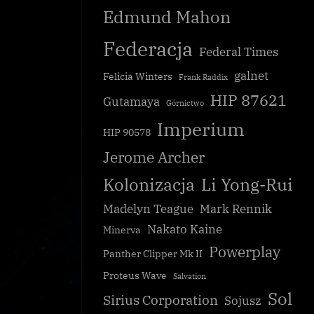
Edmund Mahon
Federacja
Federal Times
galnet
Felicia Winters
Frank Raddix
HIP 87621
Gutamaya
Górnictwo
Imperium
HIP 90578
Jerome Archer
Grupa Cordova powiązana z robotami
Kolonizacja
Li Yong-Rui
szpiegującymi
Madelyn Teague
Mark Rennik
Galnet
Nakato Kaine
Minerva
Powerplay
Panther Clipper Mk II
Proteus Wave
Salvation
Sol
Sirius Corporation
Sojusz