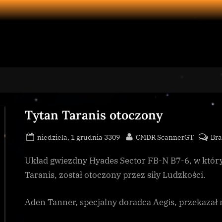
Tytan Taranis otoczony
Posted
By
niedziela, 1 grudnia 3309
CMDR ScannerGT
Br
on
Układ gwiezdny Hyades Sector FB-N B7-6, w który
Taranis, został otoczony przez siły Ludzkości.
Aden Tanner, specjalny doradca Aegis, przekazał 