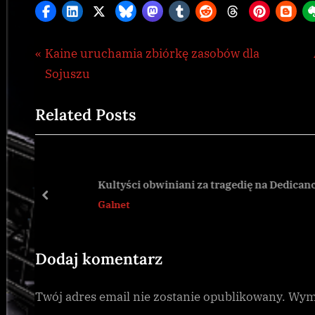
Nawigacja
P
Kaine uruchamia zbiórkę zasobów dla
Galnet
,
r
Sojuszu
wpisu
Thargoid
e
Related Posts
v
i
o
u
Kultyści obwiniani za tragedię na Dedicancie
s
prev
Galnet
P
o
s
Dodaj komentarz
t
Twój adres email nie zostanie opublikowany.
Wyma
: