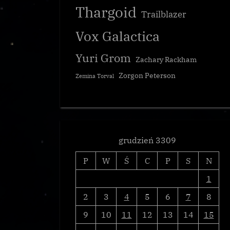
Thargoid
Trailblazer
Vox Galactica
Yuri Grom
Zachary Rackham
Zorgon Peterson
Zemina Torval
grudzień 3309
P
W
Ś
C
P
S
N
1
2
3
4
5
6
7
8
9
10
11
12
13
14
15