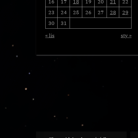
16
17
18
19
20
21
22
23
24
25
26
27
28
29
30
31
« lis
sty »