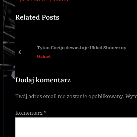
wpisu
e
Related Posts
v
i
o
u
Tytan Cocijo dewastuje Układ Słoneczny
s
prev
Galnet
P
o
s
Dodaj komentarz
t
Twój adres email nie zostanie opublikowany.
Wyma
:
Komentarz
*