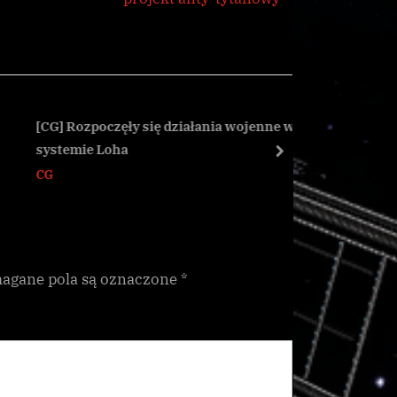
x
t
P
o
s
[CG] Rozpoczęły się działania wojenne w
Przywódca
systemie Loha
Salvation
t
next
CG
Galnet
:
gane pola są oznaczone
*