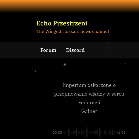
Skip
to
content
Echo Przestrzeni
The Winged Hussars news channel
Forum
Discord
Imperium oskarżone o
przejmowanie władzy w sercu
Federacji
Galnet
00:00
-1:55