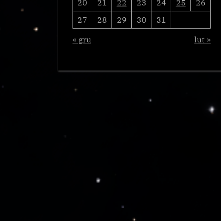
20
21
22
23
24
25
26
27
28
29
30
31
« gru
lut »