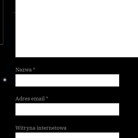
Nazwa
*
Adres email
*
Witryna internetowa