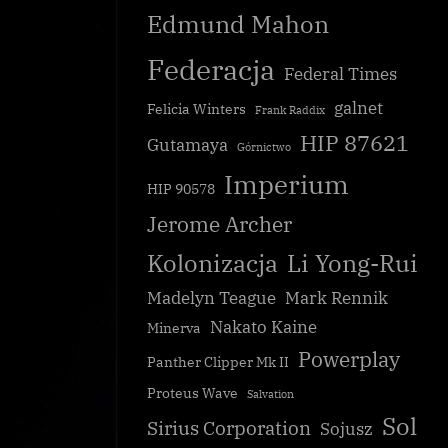
Edmund Mahon
Federacja
Federal Times
galnet
Felicia Winters
Frank Raddix
HIP 87621
Gutamaya
Górnictwo
Imperium
HIP 90578
Jerome Archer
Kolonizacja
Li Yong-Rui
Madelyn Teague
Mark Rennik
Nakato Kaine
Minerva
Powerplay
Panther Clipper Mk II
Proteus Wave
Salvation
Sol
Sirius Corporation
Sojusz