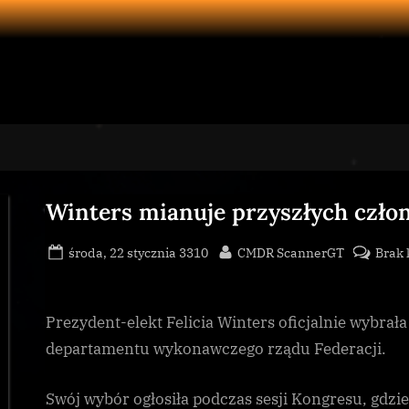
Winters mianuje przyszłych czło
Posted
By
środa, 22 stycznia 3310
CMDR ScannerGT
Brak
on
Prezydent-elekt Felicia Winters oficjalnie wybra
departamentu wykonawczego rządu Federacji.
Swój wybór ogłosiła podczas sesji Kongresu, gdzi