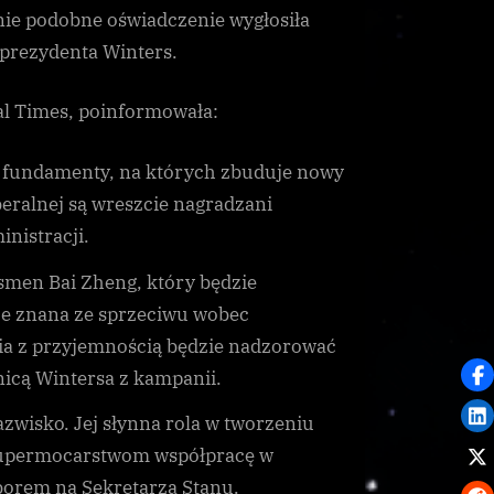
nie podobne oświadczenie wygłosiła
eprezydenta Winters.
al Times, poinformowała:
e fundamenty, na których zbuduje nowy
beralnej są wreszcie nagradzani
nistracji.
smen Bai Zheng, który będzie
rze znana ze sprzeciwu wobec
ia z przyjemnością będzie nadzorować
nicą Wintersa z kampanii.
zwisko. Jej słynna rola w tworzeniu
 supermocarstwom współpracę w
borem na Sekretarza Stanu.