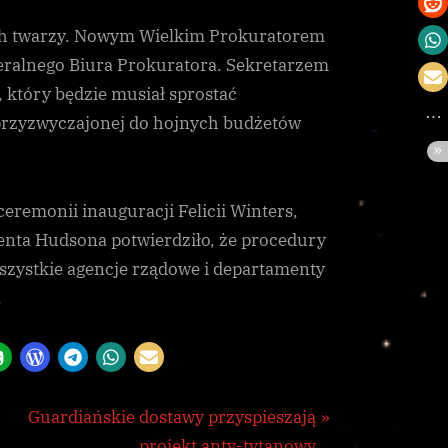
ych twarzy. Nowym Wielkim Prokuratorem
ederalnego Biura Prokuratora. Sekretarzem
który będzie musiał sprostać
rzyzwyczajonej do hojnych budżetów
remonii inauguracji Felicii Winters,
denta Hudsona potwierdziło, że procedury
szystkie agencje rządowe i departamenty
.
N
Guardiańskie dostawy przyspieszają
e
projekt anty-tytanowy