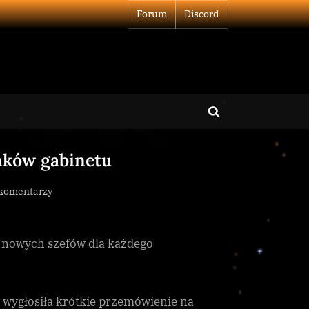
Forum
Discord
Toggle
search
nków gabinetu
form
do
 komentarzy
Winters
mianuje
przyszłych
ła nowych szefów dla każdego
członków
gabinetu
e wygłosiła krótkie przemówienie na