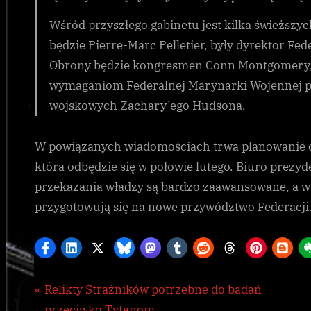
Wśród przyszłego gabinetu jest kilka świeższ
będzie Pierre-Marc Pelletier, były dyrektor F
Obrony będzie kongresmen Conn Montgomery, 
wymaganiom Federalnej Marynarki Wojennej p
wojskowych Zachary’ego Hudsona.
W powiązanych wiadomościach trwa planowanie ce
która odbędzie się w połowie lutego. Biuro prezy
przekazania władzy są bardzo zaawansowane, a w
przygotowują się na nowe przywództwo Federacji
Nawigacja
P
Relikty Strażników potrzebne do badań
Galnet
r
przeciwko Tytanom