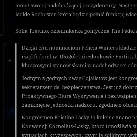
temat swojej nadchodzącej prezydentury. Następ
Isolde Rochester, która będzie pełnić funkcję wic
Sofia Trevino, dziennikarka polityczna The Feder
Dzięki tym nominacjom Felicia Winters kładzi
rząd federalny. Długoletni członkowie Partii Li
kluczowymi stanowiskami w nadchodzącej admi
Jednym z godnych uwagi lojalistów jest kongre
sekretarzem ds. bezpieczeństwa. Jest już dob
Proaktywnego Biura Wykrywania i bez wątpien
zamknięcie jednostki nadzoru, zgodnie z obiet
Kongresmen Kristine Lasky to kolejne znane na
Konwencji Cornelius-Lasky, która umożliwia
sytuacjach kryzysowych, czyni ją solidnym wy