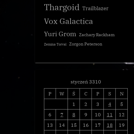
Thargoid
Trailblazer
Vox Galactica
Yuri Grom
Zachary Rackham
Zorgon Peterson
Zemina Torval
manatów”
Thargoidzi wrócili do Enklawy
Galnet
styczeń 3310
P
W
Ś
C
P
S
N
1
2
3
4
5
6
7
8
9
10
11
12
13
14
15
16
17
18
19