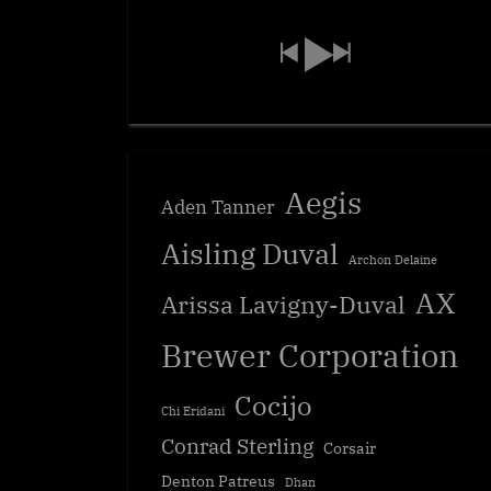
Aegis
Aden Tanner
Aisling Duval
Archon Delaine
AX
Arissa Lavigny-Duval
Brewer Corporation
Cocijo
Chi Eridani
Conrad Sterling
Corsair
Denton Patreus
Dhan