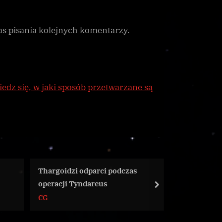
as pisania kolejnych komentarzy.
edz się, w jaki sposób przetwarzane są
i podczas
Aegis zapowiada kontrakt na
„R
us
dostawy inżynieryjne
pr
next
Galnet
Wi