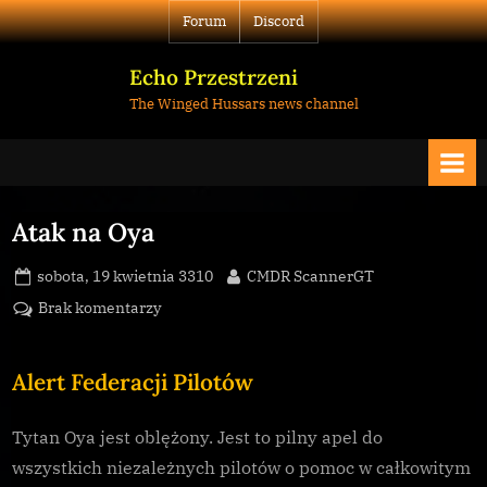
Skip
Forum
Discord
to
content
Echo Przestrzeni
The Winged Hussars news channel
Atak na Oya
Posted
By
sobota, 19 kwietnia 3310
CMDR ScannerGT
on
do
Brak komentarzy
Atak
na
Alert Federacji Pilotów
Oya
Tytan Oya jest oblężony. Jest to pilny apel do
wszystkich niezależnych pilotów o pomoc w całkowitym