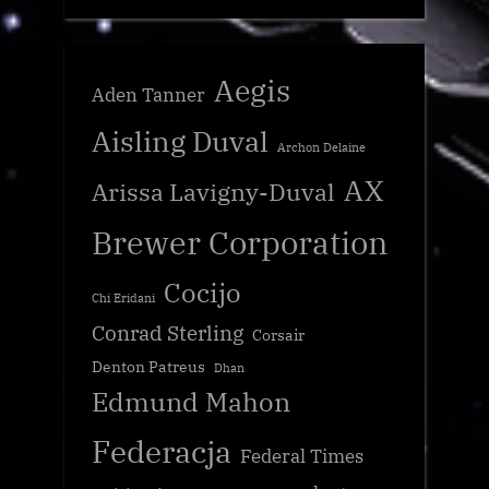
Aegis
Aden Tanner
Aisling Duval
Archon Delaine
AX
Arissa Lavigny-Duval
Brewer Corporation
Cocijo
Chi Eridani
Conrad Sterling
Corsair
Denton Patreus
Dhan
Edmund Mahon
Federacja
Federal Times