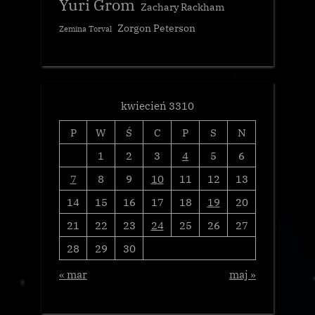
Yuri Grom
Zachary Rackham
Zorgon Peterson
Zemina Torval
kwiecień 3310
P
W
Ś
C
P
S
N
1
2
3
4
5
6
7
8
9
10
11
12
13
14
15
16
17
18
19
20
21
22
23
24
25
26
27
28
29
30
« mar
maj »