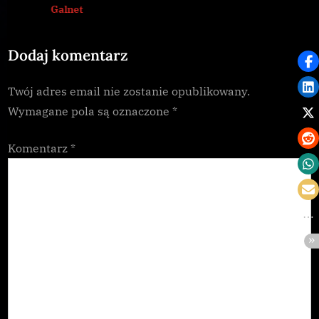
Galnet
s
:
t
Dodaj komentarz
:
Twój adres email nie zostanie opublikowany.
Wymagane pola są oznaczone
*
Komentarz
*