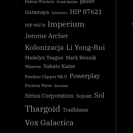
galnet
Felicia Winters
Frank Raddix
HIP 87621
Gutamaya
Górnictwo
Imperium
HIP 90578
Jerome Archer
Kolonizacja
Li Yong-Rui
Madelyn Teague
Mark Rennik
Nakato Kaine
Minerva
Powerplay
Panther Clipper Mk II
Proteus Wave
Salvation
Sol
Sirius Corporation
Sojusz
Thargoid
Trailblazer
Vox Galactica