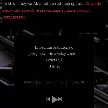
Ta strona używa Akismet do redukcji spamu.
Dowiedz
się, w jaki sposób przetwarzane są dane Twoich
komentarzy.
Imperium oskarżone o
przejmowanie władzy w sercu
Federacji
Galnet
00:00
-1:55