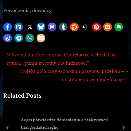
Powodzenia, dowódcy.
CG
Nawigacja
P
Nowy moduł Supercruise Overcharge wchodzi na
,
r
rynek, „punkt zwrotny dla ludzkości”
wpisu
Galnet
e
N
Projekt pola anty-Guardian przynosi przełom –
,
v
e
dostępne nowe modyfikacje
Thargoid
i
x
Related Posts
o
t
u
P
s
o
Aegis potwierdza doniesienia o reaktywacji
P
s
thargoidzkich iglic
o
t
prev
nex