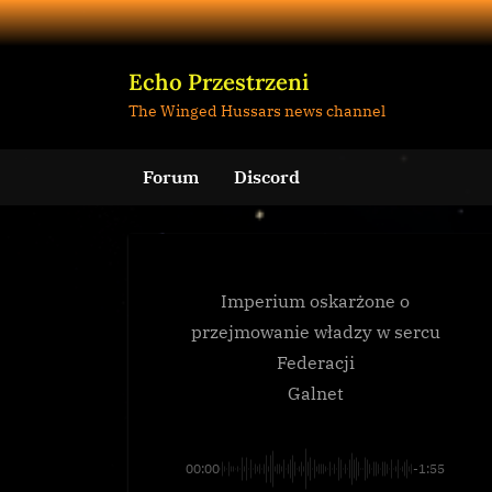
Skip
to
content
Echo Przestrzeni
The Winged Hussars news channel
Forum
Discord
Imperium oskarżone o
przejmowanie władzy w sercu
Federacji
Galnet
00:00
-1:55