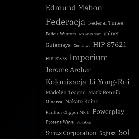
Edmund Mahon
Federacja
Federal Times
galnet
Felicia Winters
Frank Raddix
HIP 87621
Gutamaya
Górnictwo
Imperium
HIP 90578
Jerome Archer
Kolonizacja
Li Yong-Rui
Madelyn Teague
Mark Rennik
Nakato Kaine
Minerva
Powerplay
Panther Clipper Mk II
Proteus Wave
Salvation
Sol
Sirius Corporation
Sojusz
ż dostępny
Nova imperium: punkt zapalny