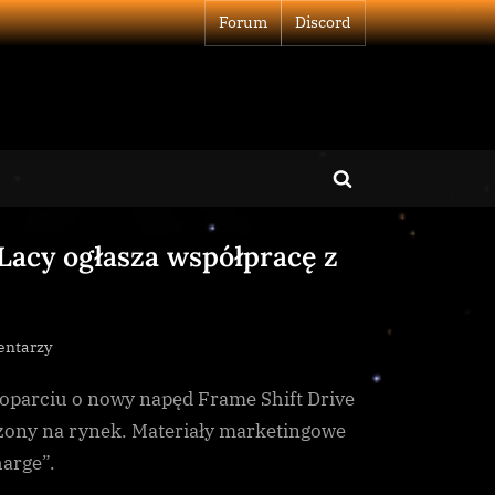
Forum
Discord
Toggle
search
Lacy ogłasza współpracę z
form
do
entarzy
Python
 oparciu o nowy napęd Frame Shift Drive
Mk
II
dzony na rynek. Materiały marketingowe
wydany:
harge”.
Faulcon