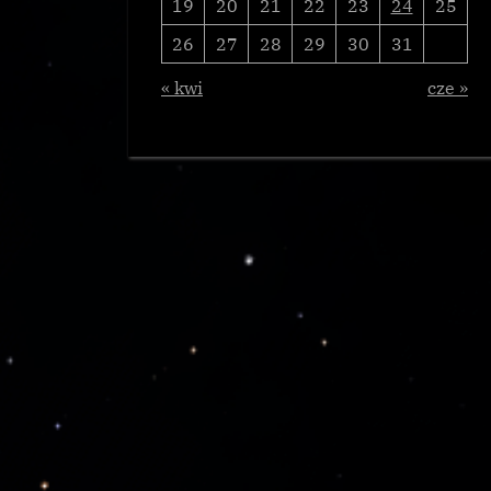
19
20
21
22
23
24
25
26
27
28
29
30
31
« kwi
cze »