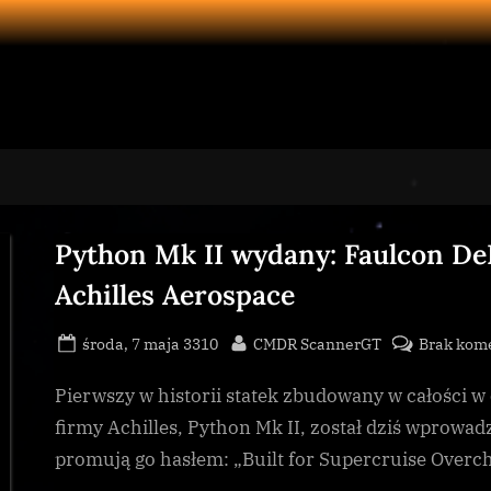
Python Mk II wydany: Faulcon De
Achilles Aerospace
Posted
By
środa, 7 maja 3310
CMDR ScannerGT
Brak kom
on
Pierwszy w historii statek zbudowany w całości w
firmy Achilles, Python Mk II, został dziś wprowa
promują go hasłem: „Built for Supercruise Overc