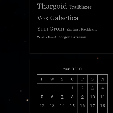
Thargoid
Galnet
Trailblazer
Vox Galactica
Yuri Grom
Zachary Rackham
Zorgon Peterson
Zemina Torval
maj 3310
P
W
Ś
C
P
S
N
1
2
3
4
5
6
7
8
9
10
11
12
13
14
15
16
17
18