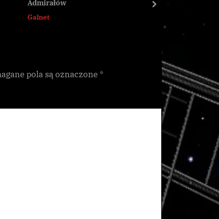
Admirałów
Kosmiczn
next
Galnet
CG
gane pola są oznaczone
*