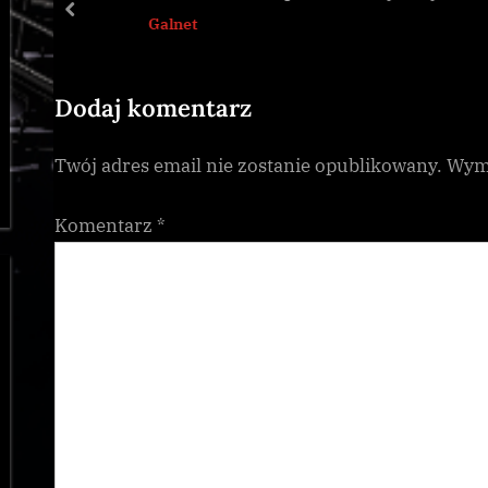
P
:
prev
Galnet
o
s
t
Dodaj komentarz
:
Twój adres email nie zostanie opublikowany.
Wyma
Komentarz
*