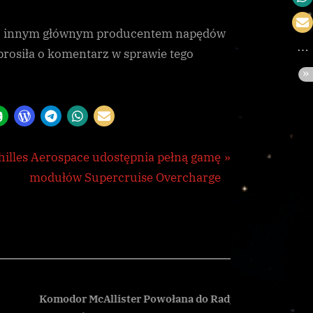
 z innym głównym producentem napędów
oprosiła o komentarz w sprawie tego
hilles Aerospace udostępnia pełną gamę
modułów Supercruise Overcharge
Komodor McAllister Powołana do Rady
Kampania