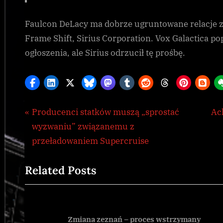
Faulcon DeLacy ma dobrze ugruntowane relacje
Frame Shift, Sirius Corporation. Vox Galactica p
ogłoszenia, ale Sirius odrzucił tę prośbę.
Nawigacja
P
N
Producenci statków muszą „sprostać
Ac
Galnet
r
e
wyzwaniu” związanemu z
wpisu
e
x
przeładowaniem Supercruise
v
t
Related Posts
i
P
o
o
u
s
s
t
Zmiana zeznań – proces wstrzymany