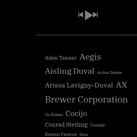
Aegis
Aden Tanner
Aisling Duval
Archon Delaine
AX
Arissa Lavigny-Duval
Brewer Corporation
Cocijo
Chi Eridani
Conrad Sterling
Corsair
Denton Patreus
Dhan