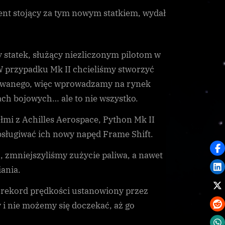
DeLacy
nt stojący za tym nowym statkiem, wydał
ogłasza
współpracę
z
 statek, służący niezliczonym pilotom w
Achilles
W przypadku Mk II chcieliśmy stworzyć
Aerospace
izowanego, więc wprowadzamy na rynek
ch bojowych… ale to nie wszystko.
łmi z Achilles Aerospace, Python Mk II
obsługiwać ich nowy napęd Frame Shift.
 zmniejszyliśmy zużycie paliwa, a nawet
iania.
 rekord prędkości ustanowiony przez
 i nie możemy się doczekać, aż go