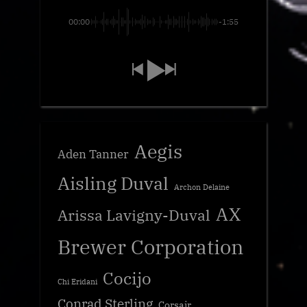
00:00
-1:55
Aegis
Aden Tanner
Aisling Duval
Archon Delaine
AX
Arissa Lavigny-Duval
Brewer Corporation
Cocijo
Chi Eridani
Conrad Sterling
Corsair