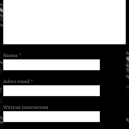
Nazwa
*
Adres email
*
Witryna internetowa