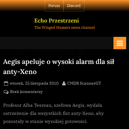
Skip
Forum
Discord
to
content
Echo Przestrzeni
The Winged Hussars news channel
Aegis apeluje o wysoki alarm dla sił
anty-Xeno
Posted
By
wtorek, 25 listopada 3310
CMDR ScannerGT
on
do
Brak komentarzy
Aegis
apeluje
Profesor Alba Tesreau, szefowa Aegis, wydała
o
ostrzeżenie dla wszystkich flot anty-Xeno, aby
wysoki
pozostały w stanie wysokiej gotowości.
alarm