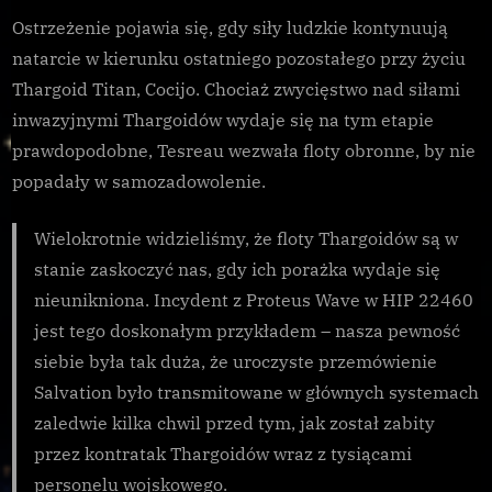
dla
Ostrzeżenie pojawia się, gdy siły ludzkie kontynuują
sił
natarcie w kierunku ostatniego pozostałego przy życiu
anty-
Xeno
Thargoid Titan, Cocijo. Chociaż zwycięstwo nad siłami
inwazyjnymi Thargoidów wydaje się na tym etapie
prawdopodobne, Tesreau wezwała floty obronne, by nie
popadały w samozadowolenie.
Wielokrotnie widzieliśmy, że floty Thargoidów są w
stanie zaskoczyć nas, gdy ich porażka wydaje się
nieunikniona. Incydent z Proteus Wave w HIP 22460
jest tego doskonałym przykładem – nasza pewność
siebie była tak duża, że uroczyste przemówienie
Salvation było transmitowane w głównych systemach
zaledwie kilka chwil przed tym, jak został zabity
przez kontratak Thargoidów wraz z tysiącami
personelu wojskowego.