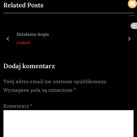
Related Posts
v
x
i
t
o
P
u
o
Działania Aegis
s
s
prev
nex
Galnet
P
t
o
:
Dodaj komentarz
s
t
Twój adres email nie zostanie opublikowany.
:
Wymagane pola są oznaczone
*
Komentarz
*