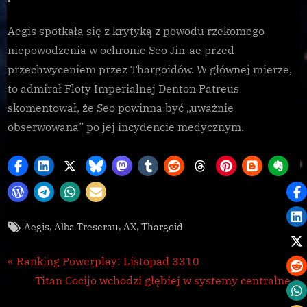
Aegis spotkała się z krytyką z powodu rzekomego
niepowodzenia w ochronie Seo Jin-ae przed
przechwyceniem przez Thargoidów. W głównej mierze,
to admirał Floty Imperialnej Denton Patreus
skomentował, że Seo powinna być „uważnie
obserwowana” po jej incydencie medycznym.
Tags:
,
,
,
Aegis
Alba Treserau
AX
Thargoid
Galnet
Nawigacja
P
Ranking Powerplay: Listopad 3310
r
N
Titan Cocijo wchodzi głębiej w systemy centralne
wpisu
e
e