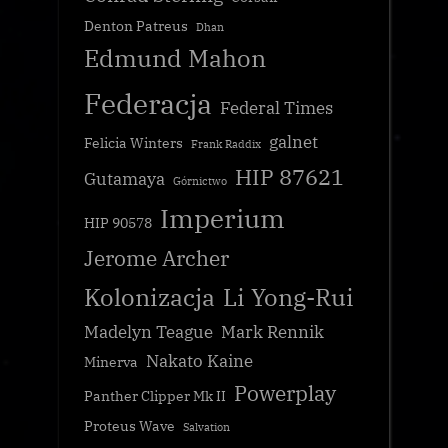
Denton Patreus
Dhan
Edmund Mahon
Federacja
Federal Times
galnet
Felicia Winters
Frank Raddix
HIP 87621
Gutamaya
Górnictwo
Imperium
HIP 90578
Jerome Archer
Kolonizacja
Li Yong-Rui
Madelyn Teague
Mark Rennik
Nakato Kaine
Minerva
Powerplay
Panther Clipper Mk II
Proteus Wave
Salvation