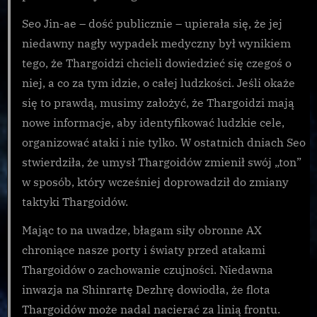
Seo Jin-ae – dość publicznie – upierała się, że jej
niedawny nagły wypadek medyczny był wynikiem
tego, że Thargoidzi chcieli dowiedzieć się czegoś o
niej, a co za tym idzie, o całej ludzkości. Jeśli okaże
się to prawdą, musimy założyć, że Thargoidzi mają
nowe informacje, aby identyfikować ludzkie cele,
organizować ataki i nie tylko. W ostatnich dniach Seo
stwierdziła, że umysł Thargoidów zmienił swój „ton”
w sposób, który wcześniej doprowadził do zmiany
taktyki Thargoidów.
Mając to na uwadze, błagam siły obronne AX
chroniące nasze porty i światy przed atakami
Thargoidów o zachowanie czujności. Niedawna
inwazja na Shinrartę Dezhrę dowiodła, że flota
Thargoidów może nadal nacierać za linią frontu.