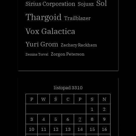
Sol
Sirius Corporation
Sojusz
Thargoid
Trailblazer
Vox Galactica
Yuri Grom
Zachary Rackham
Zorgon Peterson
Zemina Torval
listopad 3310
P
W
Ś
C
P
S
N
1
2
3
4
5
6
7
8
9
10
11
12
13
14
15
16