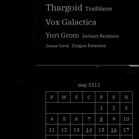
Thargoid
Trailblazer
Vox Galactica
Yuri Grom
Zachary Rackham
Starship Enterprises rozpoczyna kam
Zorgon Peterson
Zemina Torval
własną frakcję
wydobywczą
Galnet
maj 3311
P
W
Ś
C
P
S
N
1
2
3
4
5
6
7
8
9
10
11
12
13
14
15
16
17