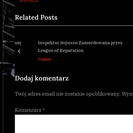
wpisu
e
x
Related Posts
v
t
i
P
o
o
u
s
panię
Inspektor Sojuszu Zamordowana przez
League of Reparation
s
t
prev
Galnet
P
:
o
s
Dodaj komentarz
t
Twój adres email nie zostanie opublikowany.
Wyma
:
Komentarz
*