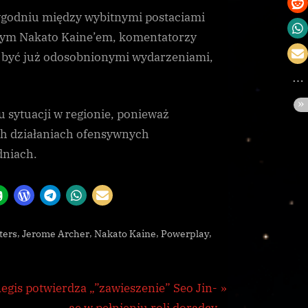
godniu między wybitnymi postaciami
m Nakato Kaine’em, komentatorzy
ie być już odosobnionymi wydarzeniami,
 sytuacji w regionie, ponieważ
ch działaniach ofensywnych
niach.
,
,
,
,
ters
Jerome Archer
Nakato Kaine
Powerplay
N
egis potwierdza „”zawieszenie” Seo Jin-
ae w pełnieniu roli doradcy