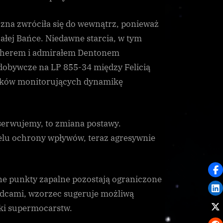
zna zwróciła się do wewnątrz, ponieważ
całej Bańce. Niedawne starcia, w tym
cherem i admirałem Dentonem
dobywcze na LP 855-34 między Felicią
yków monitorujących dynamikę
bserwujemy, to zmiana postawy.
celu ochrony wpływów, teraz agresywnie
ne punkty zapalne pozostają ograniczone
ódcami, wzorzec sugeruje możliwą
nki supermocarstw.