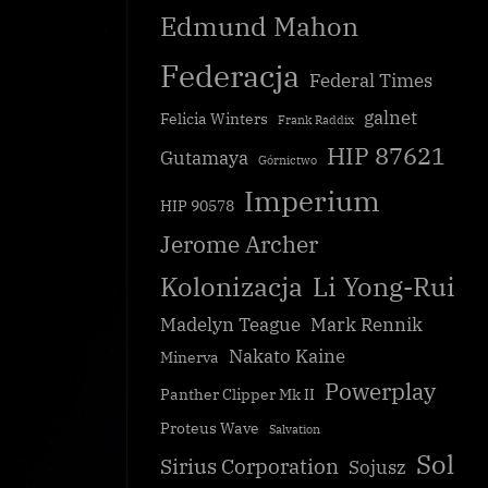
Edmund Mahon
Federacja
Federal Times
galnet
Felicia Winters
Frank Raddix
HIP 87621
Gutamaya
Górnictwo
Imperium
HIP 90578
Jerome Archer
Kolonizacja
Li Yong-Rui
Madelyn Teague
Mark Rennik
Nakato Kaine
Minerva
Powerplay
Panther Clipper Mk II
Proteus Wave
Salvation
Sol
Sirius Corporation
Sojusz