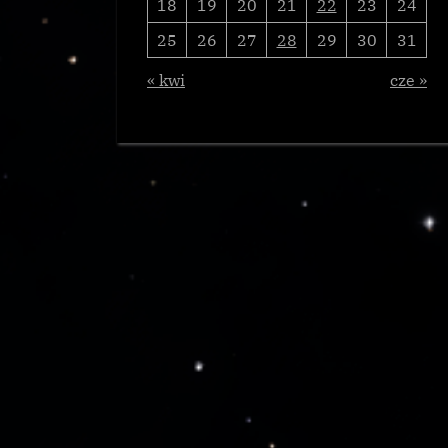
18
19
20
21
22
23
24
25
26
27
28
29
30
31
« kwi
cze »