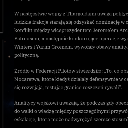
W następstwie wojny z Thargoidami uwaga polityc
ludzkie frakcje starają się odzyskać dominację w 
konflikt między wiceprezydentem Jerome’em Ar
Patreusem, a następnie konkurujące operacje wy
Winters i Yurim Gromem, wywołały obawy analit
polityczną.
Źródło w Federacji Pilotów stwierdziło: „To, co o
Mocarstwa, które kiedyś działały defensywnie w 
się rozwijają, testując granice roszczeń rywali”.
Analitycy wojskowi uważają, że podczas gdy obec
do walki o władzę między poszczególnymi przyw
eskalację, która może nadwyrężyć szersze stosu