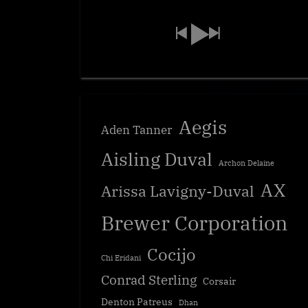
Aegis
Aden Tanner
Aisling Duval
Archon Delaine
AX
Arissa Lavigny-Duval
Brewer Corporation
Cocijo
Chi Eridani
Conrad Sterling
Corsair
Denton Patreus
Dhan