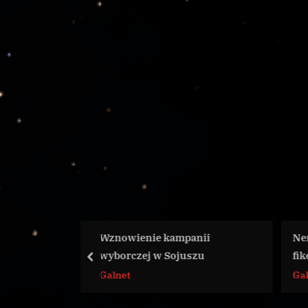
ie kampanii
Nemesis Failsafe: Fakt czy
wyborczej w Sojuszu
fikcja?
prev
Galnet