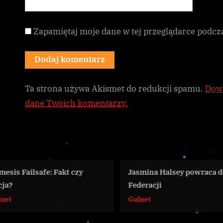
Zapamiętaj moje dane w tej przeglądarce podcz
Ta strona używa Akismet do redukcji spamu.
Dowi
dane Twoich komentarzy.
Jasmina Halsey powraca do
Chilren of Tothos
Federacji
użyciem broni nu
Galnet
Galnet