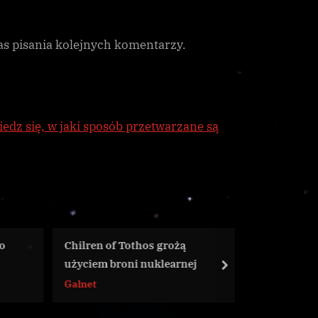
as pisania kolejnych komentarzy.
edz się, w jaki sposób przetwarzane są
 grożą
M
Ricardo Bentonio zabiera głos.
klearnej
z
next
Wiadomości z galaktyki
G