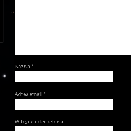
Nazwa
*
Adres email
*
Witryna internetowa