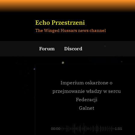
Skip
to
content
Echo Przestrzeni
The Winged Hussars news channel
Forum
Discord
Imperium oskarżone o
przejmowanie władzy w sercu
Federacji
Galnet
00:00
-1:55