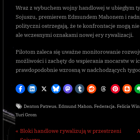
Wraz z wybuchem wojny handlowej w ubiegłym ty
Sojuszu, premierem Edmundem Mahonem i radny
polityczni ostrzegają, że te konfrontacje mogą n
ale wczesnymi oznakami nowej ery rywalizacji.
Pilotom zaleca się uważne monitorowanie rozwoju
możliwości i zachęty do wspierania mocarstw w i
prawdopodobnie wzrosną w nadchodzących tygod
Tags:
,
,
,
Denton Patreus
Edmund Mahon
Federacja
Felicia Win
Galnet
Yuri Grom
Nawigacja
P
Bloki handlowe rywalizują w przestrzeni
A
r
e
Sojuszu