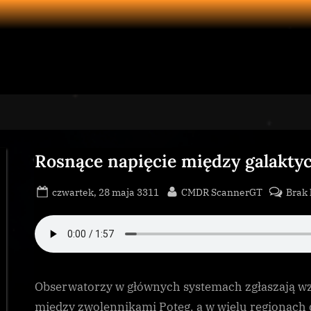
Rosnące napięcie między galakt
Posted
By
czwartek, 28 maja 3311
CMDR ScannerGT
Brak
on
Obserwatorzy w głównych systemach zgłaszają wz
między zwolennikami Potęg, a w wielu regionach 