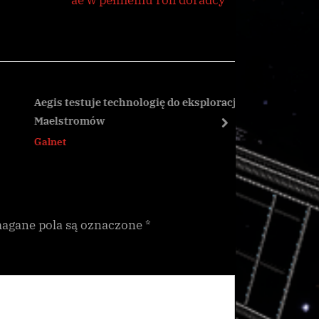
Aegis testuje technologię do eksploracji
Podsumow
Maelstromów
next
CG
Galnet
gane pola są oznaczone
*