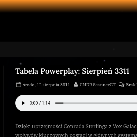
Tabela Powerplay: Sierpień 3311
Posted
By
środa, 12 sierpnia 3311
CMDR ScannerGT
Brak
on
Dzięki uprzejmości Conrada Sterlinga z Vox Galact
wpływów kluczowych postaci w głównych system