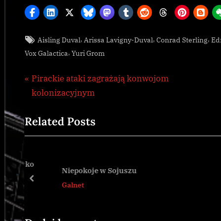
Tags:
,
,
,
Aisling Duval
Arissa Lavigny-Duval
Conrad Sterling
Ed
Galnet
,
Vox Galactica
Yuri Grom
Nawigacja
P
Pirackie ataki zagrażają konwojom
r
kolonizacyjnym
wpisu
e
Related Posts
v
i
o
u
ciwko
Niepokoje w Sojuszu
s
prev
Galnet
P
o