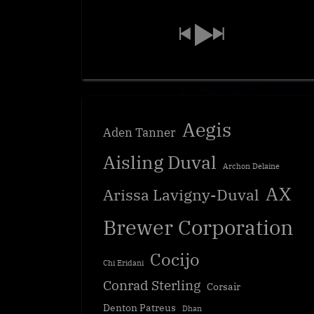
Aegis
Aden Tanner
Aisling Duval
Archon Delaine
AX
Arissa Lavigny-Duval
Brewer Corporation
Cocijo
Chi Eridani
Conrad Sterling
Corsair
Denton Patreus
Dhan