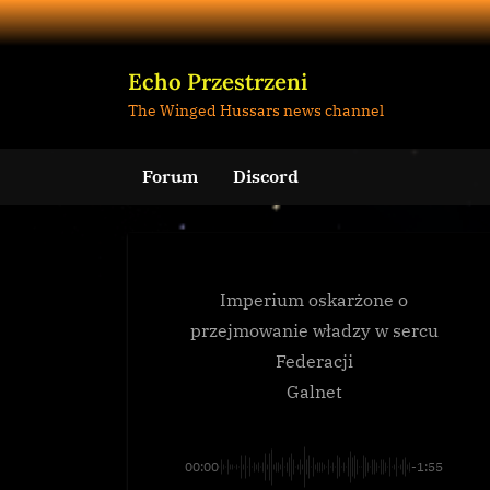
Skip
to
content
Echo Przestrzeni
The Winged Hussars news channel
Forum
Discord
Imperium oskarżone o
przejmowanie władzy w sercu
Federacji
Galnet
00:00
-1:55