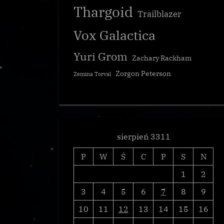
Thargoid
Trailblazer
Vox Galactica
Yuri Grom
Zachary Rackham
Zorgon Peterson
Zemina Torval
sierpień 3311
P
W
Ś
C
P
S
N
1
2
3
4
5
6
7
8
9
10
11
12
13
14
15
16