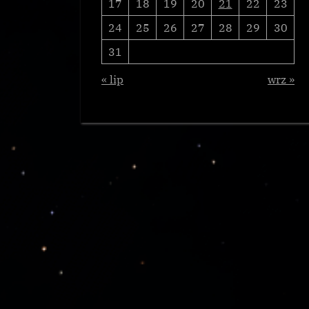
17
18
19
20
21
22
23
24
25
26
27
28
29
30
31
« lip
wrz »