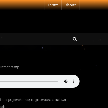
Forum
Discord
Toggle
search
form
do
 komentarzy
Tabela
Powerplay:
Sierpień
3311
ica pojawiła się najnowsza analiza
ach.