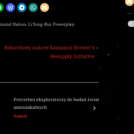
,
,
,
mund Mahon
Li Yong-Rui
Powerplay
N
Rekordowy sukces kampanii Brewer’s
e
Resupply Initiative
x
t
P
o
s
Potrzebni eksploratorzy do badań światów
Gigant fa
amoniakalnych
Haithis
t
next
Galnet
CG
: