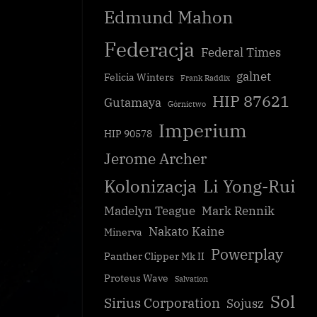
Edmund Mahon
Federacja
Federal Times
galnet
Felicia Winters
Frank Raddix
HIP 87621
Gutamaya
Górnictwo
Imperium
HIP 90578
Jerome Archer
Kolonizacja
Li Yong-Rui
Madelyn Teague
Mark Rennik
Nakato Kaine
Minerva
Wsparcie federalnego uderzenie prze
 filmowym
Powerplay
syndykatowi zbrodni
Panther Clipper Mk II
CG
Proteus Wave
Salvation
Sol
Sirius Corporation
Sojusz