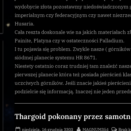
wydobycie złota pozostawmy niedoświadczonym g
imperialnym czy federacyjnym czy nawet niezrze
Husaria.
Cała reszta doskonale wie na jakich materiałach z
Painite, Platyna czy w ostateczności Palladium.
I tu pojawia się problem. Zwykle nasze ( górników 
siódmej planecie systemu HR 8671.
Niestety ostatnio coraz trudniej tam znaleźć nasz
pierwszej planecie która też posiada pierścień kla
uczciwych górników. Jeśli znacie jakieś pierścien
podzielcie się informacją. Inaczej nie jeden prze
Bez
kategorii
Thargoid pokonany przez samotne
Posted
By
niedziela, 16 grudnia 3303
MAGNUM354
Brak 