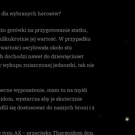
ko dla wybranych herosów?
użo gotówki na przygotowanie statku,
ilkukrotnie jej wartość. W przypadku
 wartości oscylowała około stu
ch dochodzi nawet do dziewięciuset
 wykupu zniszczonej jednostki, tak nie
obecne wyposażenie, mam tu na myśli
idom, wystarcza aby je skutecznie
ili się dostosować do naszych broni i z
e typu AX – przeciwko Thargoidom dop.