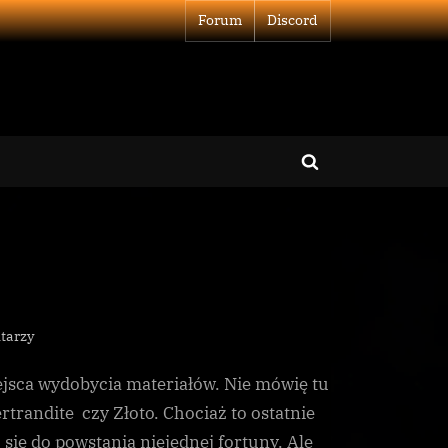
Forum
Discord
Toggle
search
form
do
tarzy
Czy
jsca wydobycia materiałów. Nie mówię tu
górników
czeka
trandite czy Złoto. Chociaż to ostatnie
krach
 się do powstania niejednej fortuny. Ale