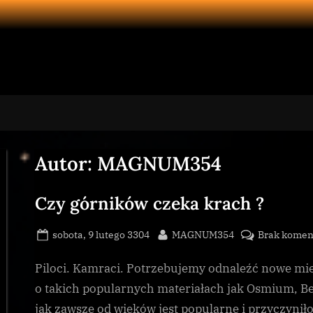
Autor:
MAGNUM354
Czy górników czeka krach ?
Posted
By
sobota, 9 lutego 3304
MAGNUM354
Brak komen
on
Piloci. Kamraci. Potrzebujemy odnaleźć nowe mie
o takich popularnych materiałach jak Osmium, Ber
jak zawsze od wieków jest popularne i przyczyniło