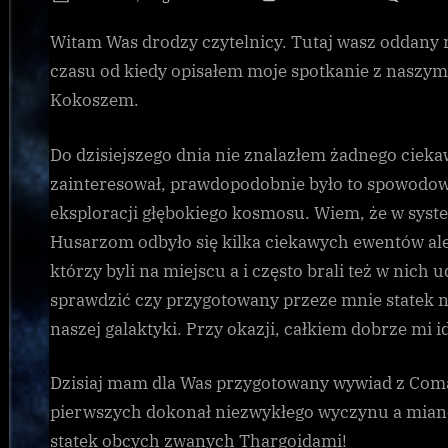
on
Witam Was drodzy czytelnicy. Tutaj wasz oddany
czasu od kiedy opisałem moje spotkanie z nasz
Kokoszem.
Do dzisiejszego dnia nie znalazłem żadnego ciek
zainteresował, prawdopodobnie było to spowodowa
eksploracji głębokiego kosmosu. Wiem, że w sys
Husarzom odbyło się kilka ciekawych ewentów al
którzy byli na miejscu a i często brali też w nich
sprawdzić czy przygotowany przeze mnie statek n
naszej galaktyki. Przy okazji, całkiem dobrze mi i
Dzisiaj mam dla Was przygotowany wywiad z Com
pierwszych dokonał niezwykłego wyczynu a miano
statek obcych zwanych Thargoidami!