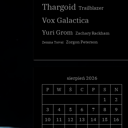
Thargoid
Trailblazer
Vox Galactica
Yuri Grom
Zachary Rackham
Zorgon Peterson
Zemina Torval
sierpień 2026
P
W
Ś
C
P
S
N
1
2
3
4
5
6
7
8
9
10
11
12
13
14
15
16