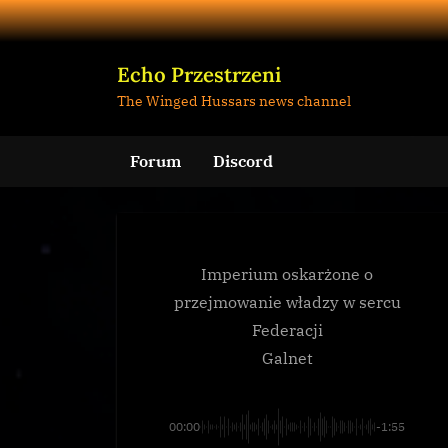
Skip
to
content
Echo Przestrzeni
The Winged Hussars news channel
Forum
Discord
Imperium oskarżone o
przejmowanie władzy w sercu
Federacji
Galnet
00:00
-1:55