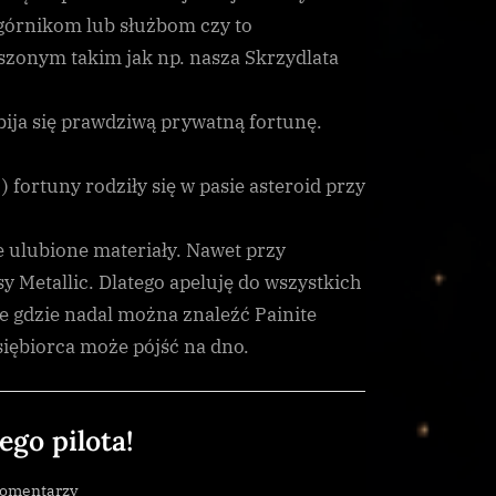
?
órnikom lub służbom czy to
szonym takim jak np. nasza Skrzydlata
bija się prawdziwą prywatną fortunę.
) fortuny rodziły się w pasie asteroid przy
e ulubione materiały. Nawet przy
sy Metallic. Dlatego apeluję do wszystkich
ie gdzie nadal można znaleźć Painite
dsiębiorca może pójść na dno.
go pilota!
do
komentarzy