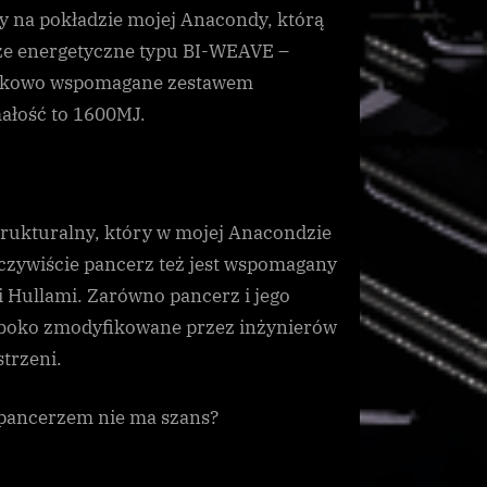
y na pokładzie mojej Anacondy, którą
e energetyczne typu BI-WEAVE –
odatkowo wspomagane zestawem
ałość to 1600MJ.
strukturalny, który w mojej Anacondzie
czywiście pancerz też jest wspomagany
Hullami. Zarówno pancerz i jego
ęboko zmodyfikowane przez inżynierów
strzeni.
 pancerzem nie ma szans?