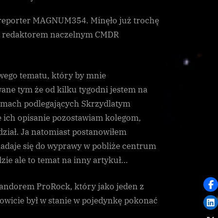
Thargoid
 reporter MAGNUM354. Minęło już trochę
pokonany
przez
ym redaktorem naczelnym CMDR
samotnego
pilota!
awego tematu, który by mnie
ne tym że od kilku tygodni jestem na
temach podlegających Skrzydlatym
e ich opisanie pozostawiam kolegom,
 udział. Ja natomiast postanowiłem
adaje się do wyprawy w pobliże centrum
dzie ale to temat na inny artykuł…
andorem ProRock, który jako jeden z
wicie był w stanie w pojedynkę pokonać