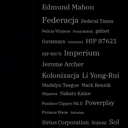
Edmund Mahon
Federacja
Federal Times
galnet
Felicia Winters
Frank Raddix
HIP 87621
Gutamaya
Górnictwo
Imperium
HIP 90578
Jerome Archer
Kolonizacja
Li Yong-Rui
Madelyn Teague
Mark Rennik
Nakato Kaine
Minerva
Powerplay
Panther Clipper Mk II
Proteus Wave
Salvation
Sol
Sirius Corporation
Sojusz