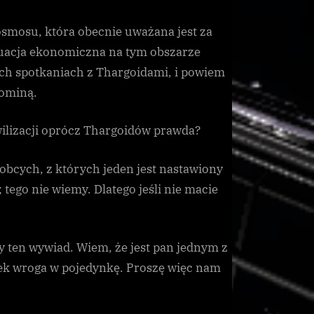
osmosu, która obecnie uważana jest za
ytuacja ekonomiczna na tym obszarze
ch spotkaniach z Thargoidami, i powiem
 ominą.
ywilizacji oprócz Thargoidów prawda?
 obcych, z których jeden jest nastawiony
; tego nie wiemy. Dlatego jeśli nie macie
 ten wywiad. Wiem, że jest pan jednym z
tek wroga w pojedynkę. Proszę więc nam