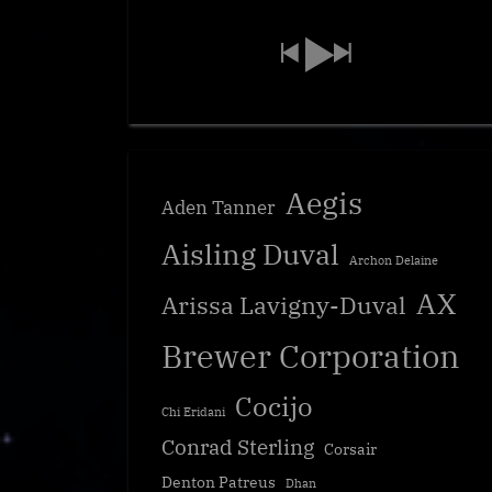
Aegis
Aden Tanner
Aisling Duval
Archon Delaine
AX
Arissa Lavigny-Duval
Brewer Corporation
Cocijo
Chi Eridani
Conrad Sterling
Corsair
Denton Patreus
Dhan