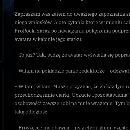
Zapraszam was zatem do uważnego zapoznania się
niego wniosków. A oto pytania które w imieniu ca
ProRock, zaraz po nawiązaniu połączenia podprz
avatara w kabinie jego statku:
– To już? Tak, widzę że avatar wyświetla się popr
– Witam na pokładzie panie redaktorze – odezwał 
– Witam, witam. Muszę przyznać, że za każdym ra
przechodzą mnie ciarki. Uczucie „pozostawienia” g
osobowości zawsze robi na mnie wrażenie. Tym bar
taką odległość.
– Proszę się nie obawiać, my z chłopakami częst