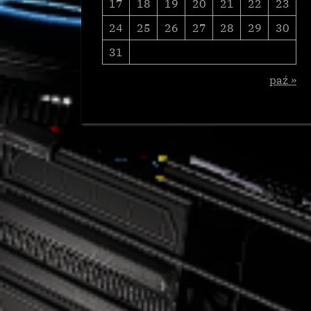
17
18
19
20
21
22
23
24
25
26
27
28
29
30
31
paź »