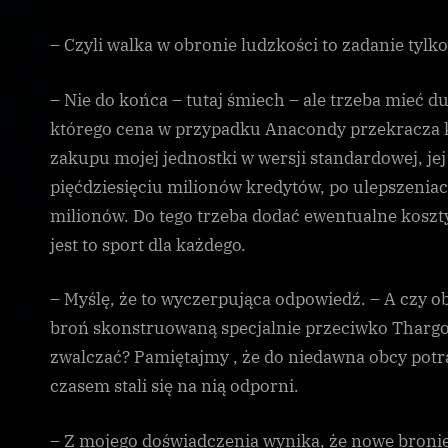
– Czyli walka w obronie ludzkości to zadanie tyl
– Nie do końca – tutaj śmiech – ale trzeba mieć d
którego cena w przypadku Anacondy przekracza k
zakupu mojej jednostki w wersji standardowej, jej
pięćdziesięciu milionów kredytów, po ulepszenia
milionów. Do tego trzeba dodać ewentualne koszty
jest to sport dla każdego.
– Myślę, że to wyczerpująca odpowiedź. – A czy 
broń skonstruowaną specjalnie przeciwko Thargo
zwalczać? Pamiętajmy , że do niedawna obcy potraf
czasem stali się na nią odporni.
– Z mojego doświadczenia wynika, że nowe broni