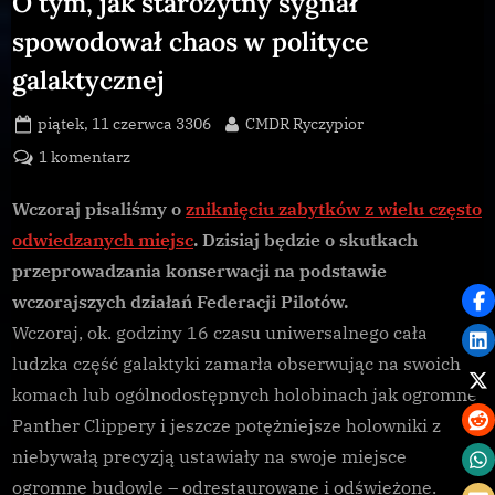
O tym, jak starożytny sygnał
spowodował chaos w polityce
galaktycznej
Posted
By
piątek, 11 czerwca 3306
CMDR Ryczypior
on
do
1 komentarz
O
tym,
Wczoraj pisaliśmy o
zniknięciu zabytków z wielu często
jak
odwiedzanych miejsc
. Dzisiaj będzie o skutkach
starożytny
przeprowadzania konserwacji na podstawie
sygnał
wczorajszych działań Federacji Pilotów.
spowodował
Wczoraj, ok. godziny 16 czasu uniwersalnego cała
chaos
w
ludzka część galaktyki zamarła obserwując na swoich
polityce
komach lub ogólnodostępnych holobinach jak ogromne
galaktycznej
Panther Clippery i jeszcze potężniejsze holowniki z
niebywałą precyzją ustawiały na swoje miejsce
ogromne budowle – odrestaurowane i odświeżone.