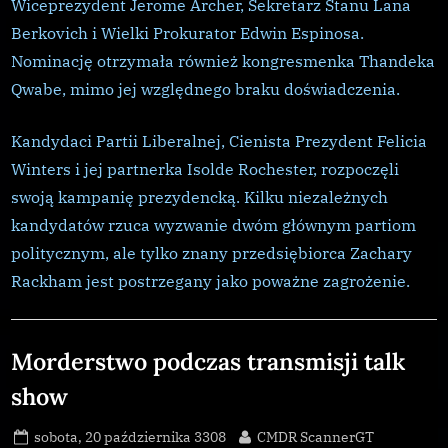
Wiceprezydent Jerome Archer, Sekretarz Stanu Lana
Berkovich i Wielki Prokurator Edwin Espinosa.
Nominację otrzymała również kongresmenka Thandeka
Qwabe, mimo jej względnego braku doświadczenia.
Kandydaci Partii Liberalnej, Cienista Prezydent Felicia
Winters i jej partnerka Isolde Rochester, rozpoczęli
swoją kampanię prezydencką. Kilku niezależnych
kandydatów rzuca wyzwanie dwóm głównym partiom
politycznym, ale tylko znany przedsiębiorca Zachary
Rackham jest postrzegany jako poważne zagrożenie.
Galnet
,
Morderstwo podczas transmisji talk
news
show
,
Uncategorized
Posted
By
sobota, 20 października 3308
CMDR ScannerGT