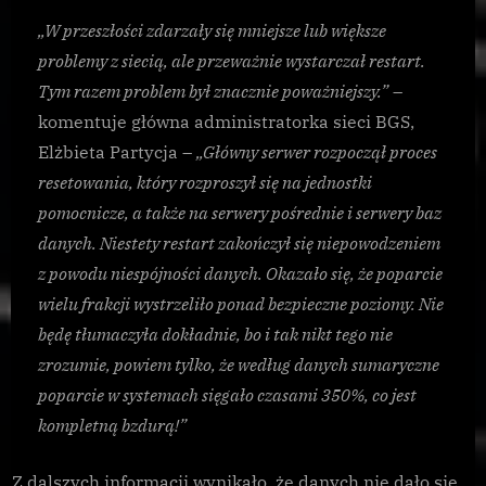
„W przeszłości zdarzały się mniejsze lub większe
problemy z siecią, ale przeważnie wystarczał restart.
Tym razem problem był znacznie poważniejszy.”
–
komentuje główna administratorka sieci BGS,
Elżbieta Partycja –
„Główny serwer rozpoczął proces
resetowania, który rozproszył się na jednostki
pomocnicze, a także na serwery pośrednie i serwery baz
danych. Niestety restart zakończył się niepowodzeniem
z powodu niespójności danych. Okazało się, że poparcie
wielu frakcji wystrzeliło ponad bezpieczne poziomy. Nie
będę tłumaczyła dokładnie, bo i tak nikt tego nie
zrozumie, powiem tylko, że według danych sumaryczne
poparcie w systemach sięgało czasami 350%, co jest
kompletną bzdurą!”
Z dalszych informacji wynikało, że danych nie dało się