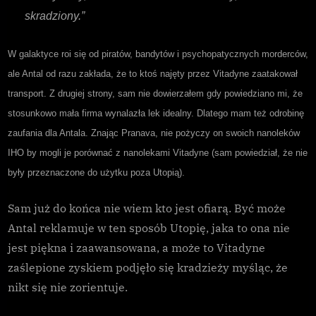
skradziony.”
W galaktyce roi się od piratów, bandytów i psychopatycznych morderców,
ale Antal od razu zakłada, że to ktoś najęty przez Vitadyne zaatakował
transport. Z drugiej strony, sam nie dowierzałem gdy powiedziano mi, że
stosunkowo mała firma wynalazła lek idealny. Dlatego mam też odrobinę
zaufania dla Antala. Znając Pranava, nie pożyczy on swoich nanoleków
IHO by mogli je porównać z nanolekami Vitadyne (sam powiedział, że nie
były przeznaczone do użytku poza Utopią).
Sam już do końca nie wiem kto jest ofiarą. Być może
Antal reklamuje w ten sposób Utopię, jaka to ona nie
jest piękna i zaawansowana, a może to Vitadyne
zaślepione zyskiem podjęło się kradzieży myśląc, że
nikt się nie zorientuje.