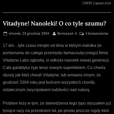
CMDR CaptainJoint
Uncategorized
Vitadyne! Nanoleki! O co tyle szumu?
Posted
By
do
wtorek, 23 grudnia 3304
Revenant-4
4 komentarze
on
Vit
Nan
17 dni…tyle czasu minęło od dnia w którym malutka (w
O
porównaniu do całego przemysłu farmaceutycznego) firma
co
Vitadyne Labs ogłosiła, iż odkryła nanolek nowej generacji.
tyl
Cała galaktyka żyje teraz nowym superlekiem. Co chwila
sz
słyszę jak ktoś chwali Vitadyne, lub wmawia innym, że
grudzień 3304 roku jest końcem wszystkich chorób,
ostatecznym zwycięstwem ludzkości nad naturą.
Problem leży w tym, że stwierdzenia tego typu słyszałem już
tysiące razy na przestrzeni lat, po prostu jeszcze nigdy ktoś