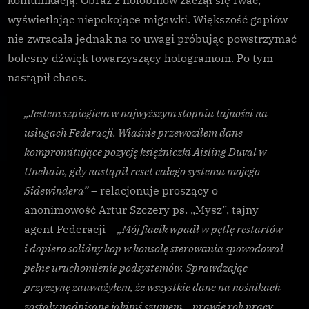
wyświetlając niepokojące migawki. Większość gapiów
nie zwracała jednak na to uwagi próbując powstrzymać
bolesny dźwięk towarzyszący hologramom. Po tym
nastąpił chaos.
„Jestem szpiegiem w najwyższym stopniu tajności na
usługach Federacji. Właśnie przewoziłem dane
kompromitujące pozycję księżniczki Aisling Duval w
Unchain, gdy nastąpił reset całego systemu mojego
Sidewindera”
– relacjonuje proszący o
anonimowość Artur Szczery ps. „Mysz”, tajny
agent Federacji –
„Mój fiacik wpadł w pętlę restartów
i dopiero solidny kop w konsolę sterowania spowodował
pełne uruchomienie podsystemów. Sprawdzając
przyczynę zauważyłem, że wszystkie dane na nośnikach
zostały nadpisane jakimś szumem… prawie rok pracy