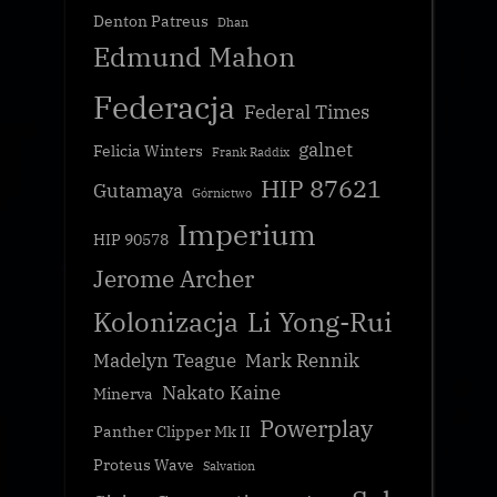
Denton Patreus
Dhan
Edmund Mahon
Federacja
Federal Times
galnet
Felicia Winters
Frank Raddix
HIP 87621
Gutamaya
Górnictwo
Imperium
HIP 90578
Jerome Archer
Kolonizacja
Li Yong-Rui
Madelyn Teague
Mark Rennik
Nakato Kaine
Minerva
Powerplay
Panther Clipper Mk II
Proteus Wave
Salvation