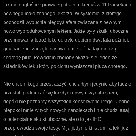
tak nie nagłośnił sprawy. Spotkałem kiedyś w 11 Parsekach
pewnego mało znanego lekarza. W systemie, z którego
pochodził wybuchła niegdyś afera związana z pewnym
nowo wyprodukowanym lekiem. Jakie były skutki uboczne
przyjmowania tegoż leku odkryto dopiero dwa lata później,
gdy pacjenci zaczęli masowo umierać na tajemniczą
chorobę płuc. Powodem choroby okazał się jeden ze
składników leku który po cichu wyniszczał płuca chorego.
Nie chcę nikogo przestraszyć, chciałbym jedynie aby ludzie
przestali podniecać się każdym nowym wynalazkiem,
dopóki nie poznamy wszystkich konsekwencji tego . Jedno
niepokoi mnie w tych nowych nanolekach i nie chodzi tutaj
o potencjalne skutki uboczne, ale o to jak IHO
przeprowadza swoje testy. Mija jedynie kilka dni, a leki już