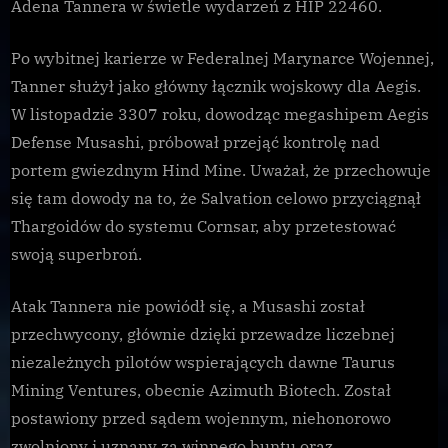
Adena Tannera w świetle wydarzeń z HIP 22460.
sprawy
admirała
Po wybitnej karierze w Federalnej Marynarce Wojennej,
Tannera
Tanner służył jako główny łącznik wojskowy dla Aegis.
W listopadzie 3307 roku, dowodząc megashipem Aegis
Defense Musashi, próbował przejąć kontrolę nad
portem gwiezdnym Hind Mine. Uważał, że przechowuje
się tam dowody na to, że Salvation celowo przyciągnął
Thargoidów do systemu Cornsar, aby przetestować
swoją superbroń.
Atak Tannera nie powiódł się, a Musashi został
przechwycony, głównie dzięki przewadze liczebnej
niezależnych pilotów wspierających dawne Taurus
Mining Ventures, obecnie Azimuth Biotech. Został
postawiony przed sądem wojennym, niehonorowo
zwolniony i uznany za winnego buntu oraz