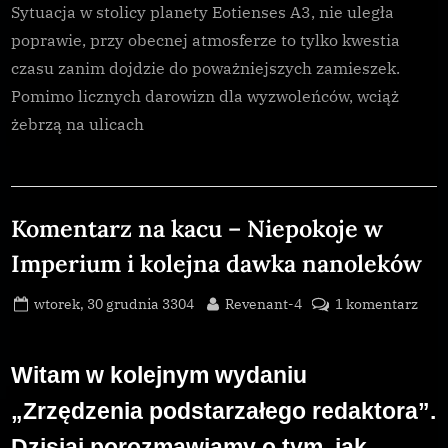
Sytuacja w stolicy planety Eotienses A3, nie uległa
poprawie, przy obecnej atmosferze to tylko kwestia
czasu zanim dojdzie do poważniejszych zamieszek.
Pomimo licznych darowizn dla wyzwoleńców, wciąż
żebrzą na ulicach
Uncategorized
Komentarz na kacu – Niepokoje w
Imperium i kolejna dawka nanoleków
Posted
By
do
wtorek, 30 grudnia 3304
Revenant-4
1 komentarz
on
Kom
na
Witam w kolejnym wydaniu
kac
–
„Zrzędzenia podstarzałego redaktora”.
Niep
w
Dzisiaj porozmawiamy o tym, jak