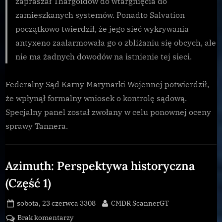
zapraszał Thargoidów do wtargnięcia do
zamieszkanych systemów. Ponadto Salvation
początkowo twierdził, że jego sieć wykrywania
antyxeno zaalarmowała go o zbliżaniu się obcych, ale
nie ma żadnych dowodów na istnienie tej sieci.
Federalny Sąd Karny Marynarki Wojennej potwierdził,
że wpłynął formalny wniosek o kontrolę sądową.
Specjalny panel został zwołany w celu ponownej oceny
sprawy Tannera.
Uncategorized
Azimuth: Perspektywa historyczna
(Część 1)
Posted
By
sobota, 23 czerwca 3308
CMDR ScannerGT
on
do
Brak komentarzy