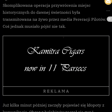
Skomplikowana operacja przywrócenia miejsc
historycznych do dawnej świetności była
transmitowana na żywo przez media Fereracji Pilotów.
Coś jednak musiało pójść nie tak.
R E K L A M A
Już kilka minut później zaczęły pojawiać się kłopoty z
komunikacją. Obraz z holobinów zaczął się rwać,