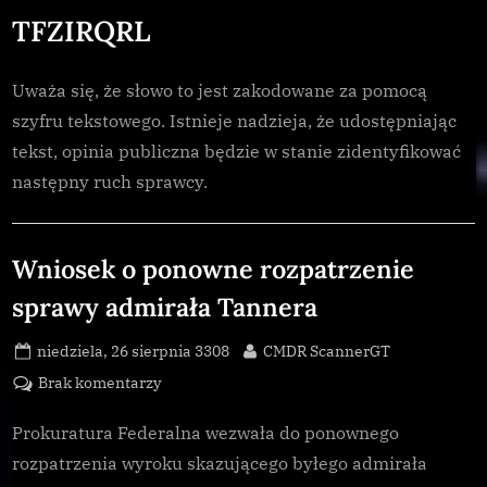
TFZIRQRL
Uważa się, że słowo to jest zakodowane za pomocą
szyfru tekstowego. Istnieje nadzieja, że udostępniając
tekst, opinia publiczna będzie w stanie zidentyfikować
następny ruch sprawcy.
Uncategorized
Wniosek o ponowne rozpatrzenie
sprawy admirała Tannera
Posted
By
niedziela, 26 sierpnia 3308
CMDR ScannerGT
on
do
Brak komentarzy
Wniosek
o
Prokuratura Federalna wezwała do ponownego
ponowne
rozpatrzenia wyroku skazującego byłego admirała
rozpatrzenie