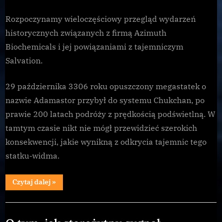
Azimuth:
Perspektywa
Rozpoczynamy wieloczęściowy przegląd wydarzeń
historyczna
historycznych związanych z firmą Azimuth
(Część
Biochemicals i jej powiązaniami z tajemniczym
1)
Salvation.
29 października 3306 roku opuszczony megastatek o
nazwie Adamastor przybył do systemu Chukchan, po
prawie 200 latach podróży z prędkością podświetlną. W
tamtym czasie nikt nie mógł przewidzieć szerokich
konsekwencji, jakie wynikną z odkrycia tajemnic tego
statku-widma.
“Azimuth:
Czytaj dalej
»
Perspektywa
historyczna
(Część
Uncategorized
1)”