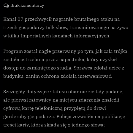
on
do
Brak komentarzy
Morderstwo
podczas
Kanał 07 przechwycił nagranie brutalnego ataku na
transmisji
trzech gospodarzy talk show, transmitowanego na żywo
talk
w kilku Imperialnych kanałach informacyjnych.
show
Program został nagle przerwany po tym, jak cała trójka
została ostrzelana przez napastnika, który uzyskał
dostęp do zamkniętego studia. Sprawca zdołał uciec z
budynku, zanim ochrona zdołała interweniować.
Szczegóły dotyczące statusu ofiar nie zostały podane,
ale pierwsi ratownicy na miejscu zdarzenia znaleźli
cyfrową kartę telefoniczną przypiętą do drzwi
garderoby gospodarza. Policja zezwoliła na publikację
treści karty, która składa się z jednego słowa: