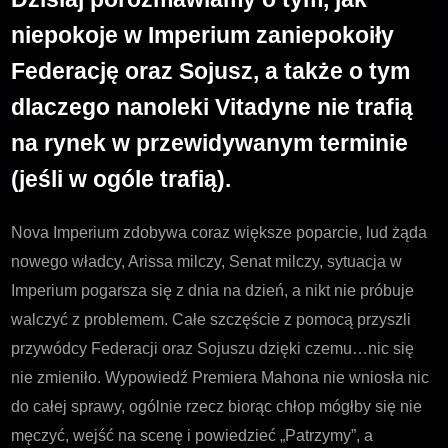
Imp
niepokoje w Imperium zaniepokoiły
i
kole
Federację oraz Sojusz, a także o tym
daw
dlaczego nanoleki Vitadyne nie trafią
nan
na rynek w przewidywanym terminie
(jeśli w ogóle trafią).
Nova Imperium zdobywa coraz większe poparcie, lud żąda
nowego władcy, Arissa milczy, Senat milczy, sytuacja w
Imperium pogarsza się z dnia na dzień, a nikt nie próbuje
walczyć z problemem. Całe szczęście z pomocą przyszli
przywódcy Federacji oraz Sojuszu dzięki czemu…nic się
nie zmieniło. Wypowiedź Premiera Mahona nie wniosła nic
do całej sprawy, ogólnie rzecz biorąc chłop mógłby się nie
męczyć, wejść na scenę i powiedzieć „Patrzymy”, a