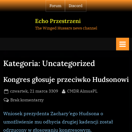
Skip
Forum
Discord
to
content
Echo Przestrzeni
The Winged Hussars news channel
Kategoria:
Uncategorized
Kongres głosuje przeciwko Hudsonowi
Posted
By
czwartek, 21 marca 3309
CMDR AlmusPL
on
do
Brak komentarzy
Kongres
głosuje
Wniosek prezydenta Zachary’ego Hudsona o
przeciwko
umożliwienie mu odbycia drugiej kadencji został
Hudsonowi
odrzucony w głosowaniu kongresowym.