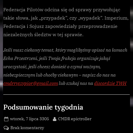
Federacja Pilotów odcina się od sprawy przywołując
takie słowa, jak „przypadek”, czy „wypadek”. Imperium,
Federacja i Sojusz zapowiedziały przeprowadzenie
niezależnych śledztw w tej sprawie.
Jeśli masz ciekawy temat, który moglibyśmy opisać na łamach
Echa Przestrzeni, jeśli Twoja frakcja organizuje jakąś
uroczystość, jeśli chcesz donieść o czymś ważnym,
niebezpiecznym lub choćby ciekawym – napisz do nas na
cmdrryczypior@gmail.com
lub szukaj nas na
discordzie TWH
Uncategorized
Podsumowanie tygodnia
Posted
By
wtorek, 7 lipca 3305
CMDR epictroller
on
do
Brak komentarzy