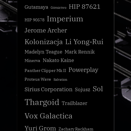
HIP 87621
Gutamaya
Górnictwo
Imperium
HIP 90578
Jerome Archer
Kolonizacja
Li Yong-Rui
Madelyn Teague
Mark Rennik
Nakato Kaine
Minerva
Powerplay
Panther Clipper Mk II
Proteus Wave
Salvation
Sol
Sirius Corporation
Sojusz
Thargoid
Trailblazer
Vox Galactica
Yuri Grom
Zachary Rackham