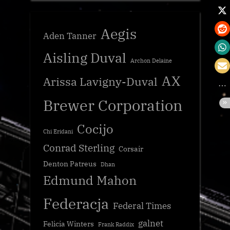
Aegis
Aden Tanner
Aisling Duval
Archon Delaine
AX
Arissa Lavigny-Duval
Brewer Corporation
Cocijo
Chi Eridani
Conrad Sterling
Corsair
Denton Patreus
Dhan
Edmund Mahon
Federacja
Federal Times
galnet
Felicia Winters
Frank Raddix