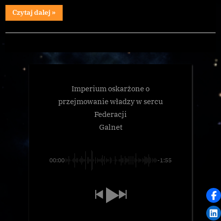
“Szczęśliwych
Czytaj dalej
»
lotów,
Piloci”
The
Winged
Hussars
Imperium oskarżone o
przejmowanie władzy w sercu
Federacji
Galnet
00:00
-1:55