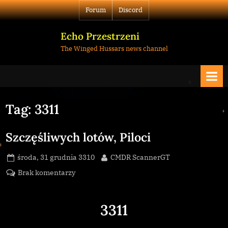
Skip
Forum
Discord
to
content
Echo Przestrzeni
The Winged Hussars news channel
Tag:
3311
Szczęśliwych lotów, Piloci
Posted
By
środa, 31 grudnia 3310
CMDR ScannerGT
on
do
Brak komentarzy
Szczęśliwych
lotów,
3311
Piloci