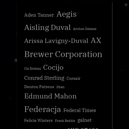
Aegis
Aden Tanner
Aisling Duval
Archon Delaine
AX
Arissa Lavigny-Duval
Brewer Corporation
Cocijo
Chi Eridani
Conrad Sterling
Corsair
Denton Patreus
Dhan
Edmund Mahon
Federacja
Federal Times
galnet
Felicia Winters
Frank Raddix