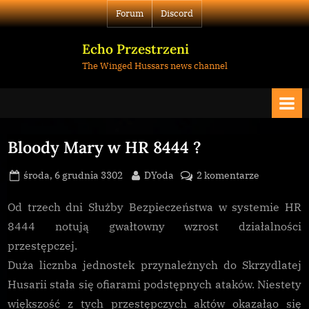
Skip
Forum
Discord
to
content
Echo Przestrzeni
The Winged Hussars news channel
Bloody Mary w HR 8444 ?
Posted
By
do
środa, 6 grudnia 3302
DYoda
2 komentarze
on
Bloody
Mary
Od trzech dni Służby Bezpieczeństwa w systemie HR
w
8444 notują gwałtowny wzrost działalności
HR
przestępczej.
8444
Duża licznba jednostek przynależnych do Skrzydlatej
?
Husarii stała się ofiarami podstępnych ataków. Niestety
większość z tych przestępczych aktów okazałąo się