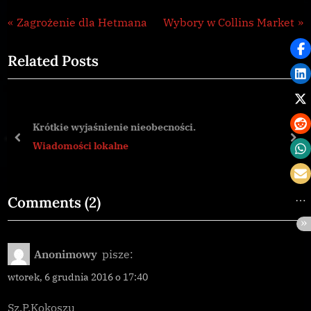
Wiadomości
Nawigacja
P
N
Zagrożenie dla Hetmana
Wybory w Collins Market
lokalne
r
e
wpisu
Related Posts
e
x
v
t
i
P
o
o
Krótkie wyjaśnienie nieobecności.
u
s
prev
nex
Wiadomości lokalne
s
t
P
:
o
on
Comments
(2)
s
“Bloody
t
Mary
Anonimowy
pisze:
:
w
wtorek, 6 grudnia 2016 o 17:40
HR
8444
Sz.P.Kokoszu