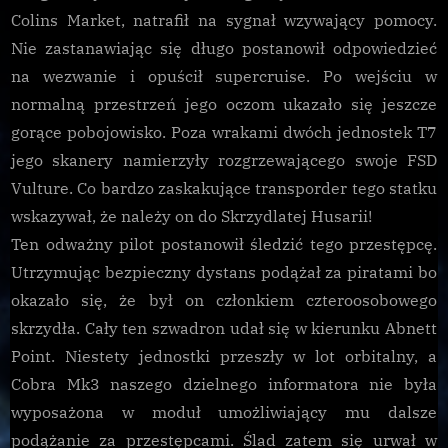
Colins Market, natrafił na sygnał wzywający pomocy.
Nie zastanawiając się długo postanowił odpowiedzieć
na wezwanie i opuścił supercruise. Po wejściu w
normalną przestrzeń jego oczom ukazało się jeszcze
gorące pobojowisko. Poza wrakami dwóch jednostek T7
jego skanery namierzyły rozgrzewającego swoje FSD
Vulture. Co bardzo zaskakujące transporder tego statku
wskazywał, że należy on do Skrzydlatej Husarii!
Ten odważny pilot postanowił śledzić tego przestępcę.
Utrzymując bezpieczny dystans podążał za piratami bo
okazało się, że był on członkiem czteroosobowego
skrzydła. Cały ten szwadron udał się w kierunku Abnett
Point. Niestety jednostki przeszły w lot orbitalny, a
Cobra Mk3 naszego dzielnego informatora nie była
wyposażona w moduł umożliwiający mu dalsze
podążanie za przestępcami. Ślad zatem się urwał w