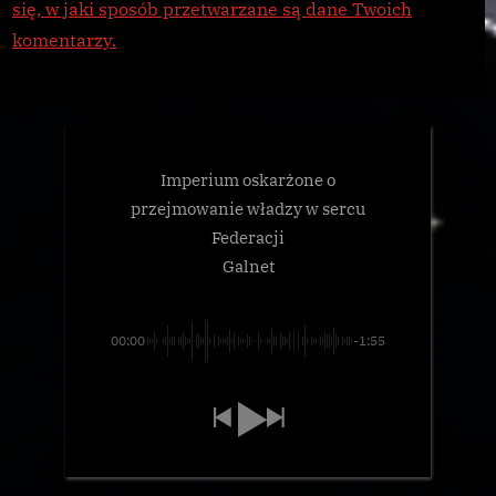
się, w jaki sposób przetwarzane są dane Twoich
komentarzy.
Imperium oskarżone o
przejmowanie władzy w sercu
Federacji
Galnet
00:00
-1:55