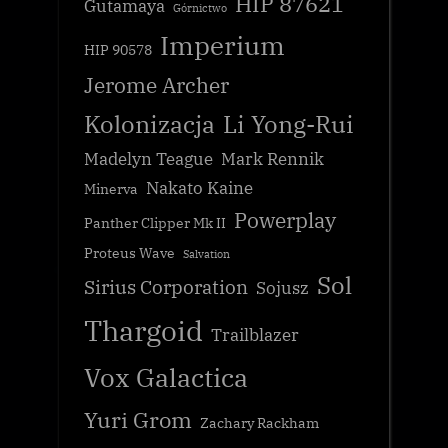
HIP 87621
Gutamaya
Górnictwo
Imperium
HIP 90578
Jerome Archer
Kolonizacja
Li Yong-Rui
Madelyn Teague
Mark Rennik
Nakato Kaine
Minerva
Powerplay
Panther Clipper Mk II
Proteus Wave
Salvation
Sol
Sirius Corporation
Sojusz
Thargoid
Trailblazer
Vox Galactica
Yuri Grom
Zachary Rackham