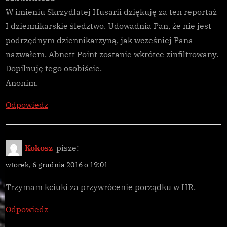
W imieniu Skrzydlatej Husarii dziękuję za ten reportaż
?”
I dziennikarskie śledztwo. Udowadnia Pan, że nie jest
podrzędnym dziennikarzyną, jak wcześniej Pana
nazwałem. Abnett Point zostanie wkrótce zinfiltrowany.
Dopilnuję tego osobiście.
Anonim.
Odpowiedz
Kokosz
pisze:
wtorek, 6 grudnia 2016 o 19:01
Trzymam kciuki za przywrócenie porządku w HR.
Odpowiedz