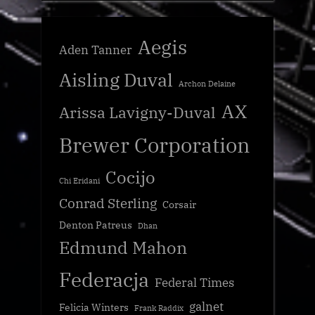
Aegis
Aden Tanner
Aisling Duval
Archon Delaine
AX
Arissa Lavigny-Duval
Brewer Corporation
Cocijo
Chi Eridani
Conrad Sterling
Corsair
Denton Patreus
Dhan
Edmund Mahon
Federacja
Federal Times
galnet
Felicia Winters
Frank Raddix