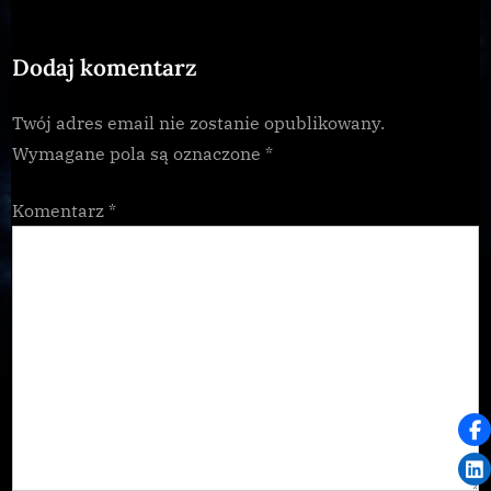
o
t
s
:
Dodaj komentarz
t
:
Twój adres email nie zostanie opublikowany.
Wymagane pola są oznaczone
*
Komentarz
*