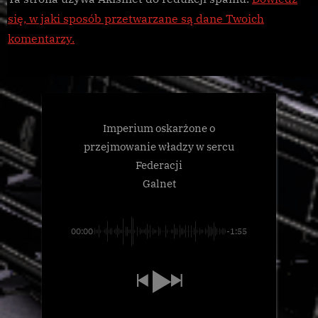
się, w jaki sposób przetwarzane są dane Twoich
komentarzy.
Imperium oskarżone o
przejmowanie władzy w sercu
Federacji
Galnet
00:00
-1:55