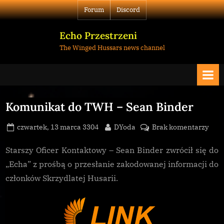
Skip
Forum
Discord
to
content
Echo Przestrzeni
The Winged Hussars news channel
Komunikat do TWH – Sean Binder
Posted
By
do
czwartek, 13 marca 3304
DYoda
Brak komentarzy
on
Kom
do
Starszy Oficer Kontaktowy – Sean Binder zwrócił się do
TW
„Echa” z prośbą o przesłanie zakodowanej informacji do
–
członków Skrzydlatej Husarii.
Sea
Bind