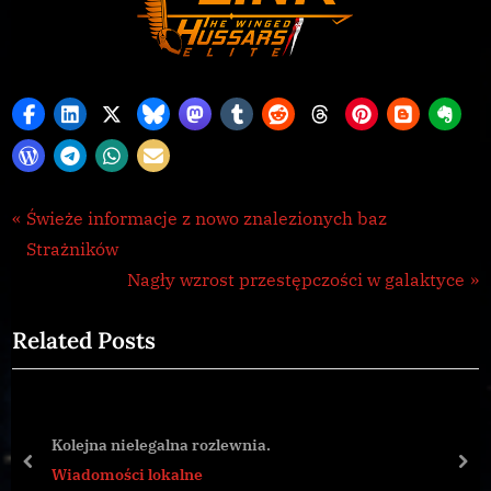
Wiadomości
Nawigacja
P
Świeże informacje z nowo znalezionych baz
lokalne
r
Strażników
wpisu
e
N
Nagły wzrost przestępczości w galaktyce
v
e
Related Posts
i
x
o
t
u
P
s
o
Kolejna nielegalna rozlewnia.
P
s
prev
nex
Wiadomości lokalne