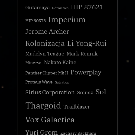
HIP 87621
Gutamaya
Górnictwo
Imperium
HIP 90578
Jerome Archer
Kolonizacja
Li Yong-Rui
Madelyn Teague
Mark Rennik
Nakato Kaine
Minerva
Powerplay
Panther Clipper Mk II
Proteus Wave
Salvation
Sol
Sirius Corporation
Sojusz
Thargoid
Trailblazer
Vox Galactica
Yuri Grom
Zachary Rackham