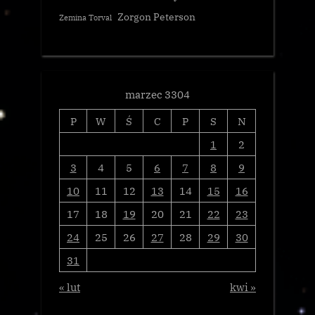
Zorgon Peterson
Zemina Torval
marzec 3304
P
W
Ś
C
P
S
N
1
2
3
4
5
6
7
8
9
10
11
12
13
14
15
16
17
18
19
20
21
22
23
24
25
26
27
28
29
30
31
« lut
kwi »