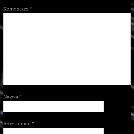
Komentarz
*
Nazwa
*
Adres email
*