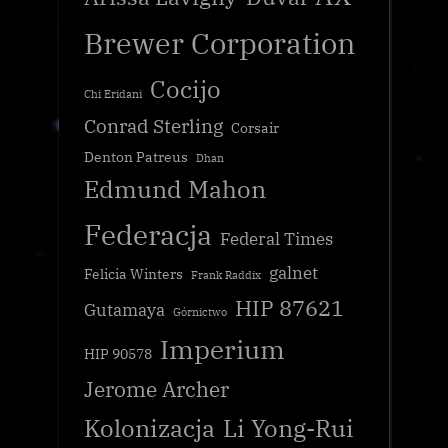
Brewer Corporation
Cocijo
Chi Eridani
Conrad Sterling
Corsair
Denton Patreus
Dhan
Edmund Mahon
Federacja
Federal Times
galnet
Felicia Winters
Frank Raddix
HIP 87621
Gutamaya
Górnictwo
Imperium
HIP 90578
Jerome Archer
Kolonizacja
Li Yong-Rui