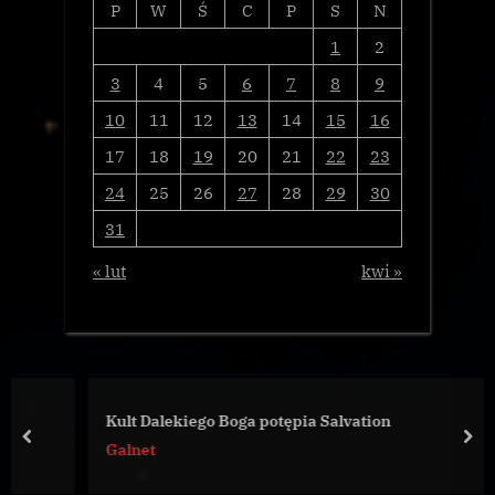
P
W
Ś
C
P
S
N
1
2
3
4
5
6
7
8
9
10
11
12
13
14
15
16
17
18
19
20
21
22
23
24
25
26
27
28
29
30
31
« lut
kwi »
Kult Dalekiego Boga potępia Salvation
prev
nex
Galnet