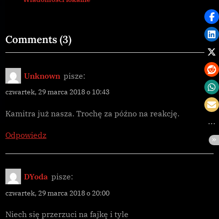
P
t
o
:
s
on
Comments
(3)
t
“Obawy
:
inżyniera”
Unknown
pisze:
czwartek, 29 marca 2018 o 10:43
Kamitra już nasza. Trochę za późno na reakcję.
Odpowiedz
DYoda
pisze:
czwartek, 29 marca 2018 o 20:00
Niech się przerzuci na fajkę i tyle