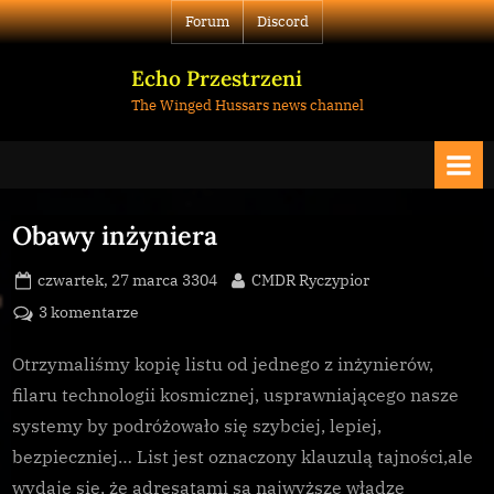
Skip
Forum
Discord
to
content
Echo Przestrzeni
The Winged Hussars news channel
Obawy inżyniera
Posted
By
czwartek, 27 marca 3304
CMDR Ryczypior
on
do
3 komentarze
Obawy
inżyniera
Otrzymaliśmy kopię listu od jednego z inżynierów,
filaru technologii kosmicznej, usprawniającego nasze
systemy by podróżowało się szybciej, lepiej,
bezpieczniej… List jest oznaczony klauzulą tajności,ale
wydaje się, że adresatami są najwyższe władze