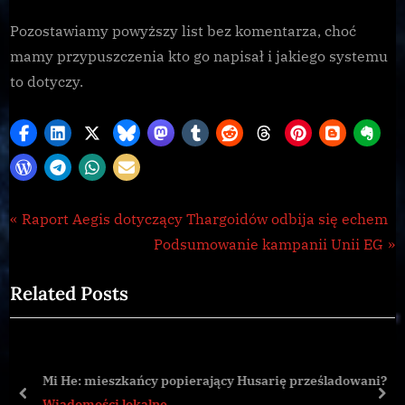
Pozostawiamy powyższy list bez komentarza, choć
mamy przypuszczenia kto go napisał i jakiego systemu
to dotyczy.
Wiadomości
Nawigacja
P
Raport Aegis dotyczący Thargoidów odbija się echem
lokalne
r
N
Podsumowanie kampanii Unii EG
wpisu
e
e
Related Posts
v
x
i
t
o
P
u
o
Mi He: mieszkańcy popierający Husarię prześladowani?
s
s
prev
nex
Wiadomości lokalne