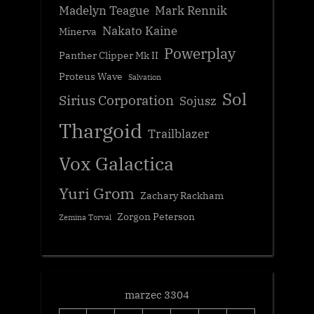
Madelyn Teague
Mark Rennik
Nakato Kaine
Minerva
Powerplay
Panther Clipper Mk II
Proteus Wave
Salvation
Sol
Sirius Corporation
Sojusz
Thargoid
Trailblazer
Vox Galactica
Yuri Grom
Zachary Rackham
Zorgon Peterson
Zemina Torval
marzec 3304