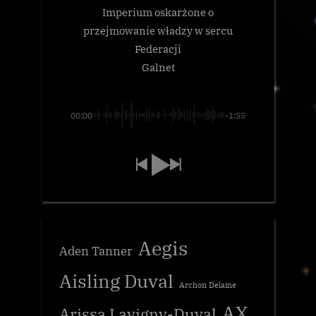
Imperium oskarżone o
przejmowanie władzy w sercu
Federacji
Galnet
00:00
-1:55
Aegis
Aden Tanner
Aisling Duval
Archon Delaine
AX
Arissa Lavigny-Duval