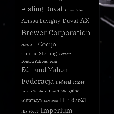
Aisling Duval
Archon Delaine
AX
Arissa Lavigny-Duval
Brewer Corporation
Cocijo
Chi Eridani
Conrad Sterling
Corsair
Denton Patreus
Dhan
Edmund Mahon
Federacja
Federal Times
galnet
Felicia Winters
Frank Raddix
HIP 87621
Gutamaya
Górnictwo
Imperium
HIP 90578