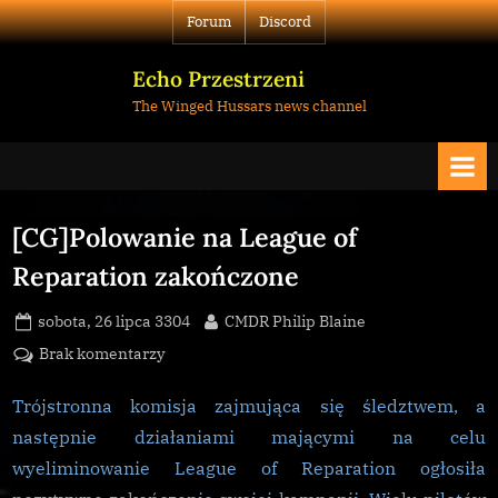
Skip
Forum
Discord
to
content
Echo Przestrzeni
The Winged Hussars news channel
[CG]Polowanie na League of
Reparation zakończone
Posted
By
sobota, 26 lipca 3304
CMDR Philip Blaine
on
do
Brak komentarzy
[CG]Polowanie
na
Trójstronna komisja zajmująca się śledztwem, a
League
następnie działaniami mającymi na celu
of
wyeliminowanie League of Reparation ogłosiła
Reparation