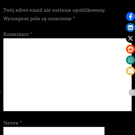
t
Twój adres email nie zostanie opublikowany.
:
Wymagane pola są oznaczone
*
Komentarz
*
Nazwa
*