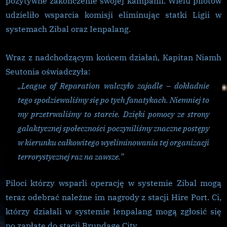
pozytywne zakończenie swojej kampanii. Wielu pilotów
zakończone
udzieliło wsparcia komisji eliminując statki Ligii w
systemach Zibal oraz Ienpalang.
Wraz z nadchodzącym końcem działań, Kapitan Niamh
Seutonia oświadczyła:
„League of Reparation walczyło zajadle – dokładnie
tego spodziewaliśmy się po tych fanatykach. Niemniej to
my przetrwaliśmy to starcie. Dzięki pomocy ze strony
galaktycznej społeczności poczyniliśmy znaczne postępy
w kierunku całkowitego wyeliminowania tej organizacji
terrorystycznej raz na zawsze.”
Piloci którzy wsparli operację w systemie Zibal mogą
teraz odebrać należne im nagrody z stacji Hire Port.
Ci,
którzy działali w systemie Ienpalang mogą zgłosić się
po zapłatę do stacji Brundage City.