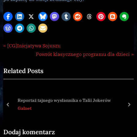
CG
Nawigacja
P
[CG]Inicjatywa Sojuszu
,
r
N
Powrót klasycznego programu dla dzieci
wpisu
Galnet
e
e
Related Posts
v
x
i
t
o
P
u
o
Reportaż tajnego wysłannika o Talii Jokerów
s
s
prev
nex
Galnet
P
t
o
:
Dodaj komentarz
s