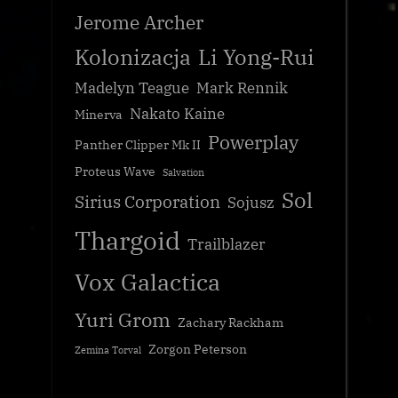
Jerome Archer
Kolonizacja
Li Yong-Rui
Madelyn Teague
Mark Rennik
Nakato Kaine
Minerva
Powerplay
Panther Clipper Mk II
Proteus Wave
Salvation
Sol
Sirius Corporation
Sojusz
Thargoid
Trailblazer
Vox Galactica
Yuri Grom
Zachary Rackham
Zorgon Peterson
Zemina Torval