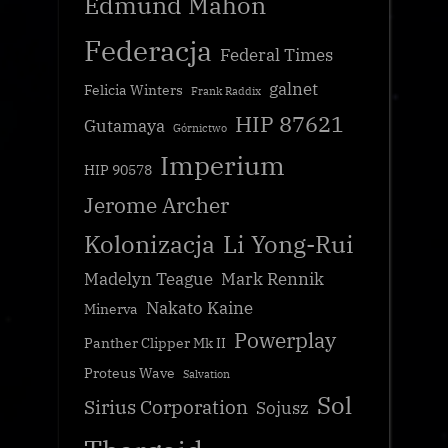
Edmund Mahon
Federacja
Federal Times
galnet
Felicia Winters
Frank Raddix
HIP 87621
Gutamaya
Górnictwo
Imperium
HIP 90578
Jerome Archer
Kolonizacja
Li Yong-Rui
Madelyn Teague
Mark Rennik
Nakato Kaine
Minerva
Powerplay
Panther Clipper Mk II
Proteus Wave
Salvation
Sol
Sirius Corporation
Sojusz