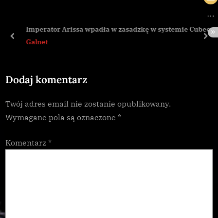
o
P
u
o
Imperator Arissa wpadła w zasadzkę w systemie Cubeo
s
s
prev
nex
Galnet
P
t
o
:
Dodaj komentarz
s
t
Twój adres email nie zostanie opublikowany.
:
Wymagane pola są oznaczone
*
Komentarz
*