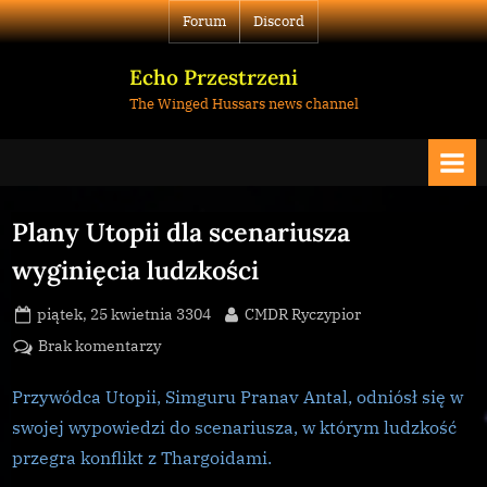
Skip
Forum
Discord
to
content
Echo Przestrzeni
The Winged Hussars news channel
Plany Utopii dla scenariusza
wyginięcia ludzkości
Posted
By
piątek, 25 kwietnia 3304
CMDR Ryczypior
on
do
Brak komentarzy
Plany
Utopii
Przywódca Utopii, Simguru Pranav Antal, odniósł się w
dla
swojej wypowiedzi do scenariusza, w którym ludzkość
scenariusza
przegra konflikt z Thargoidami.
wyginięcia