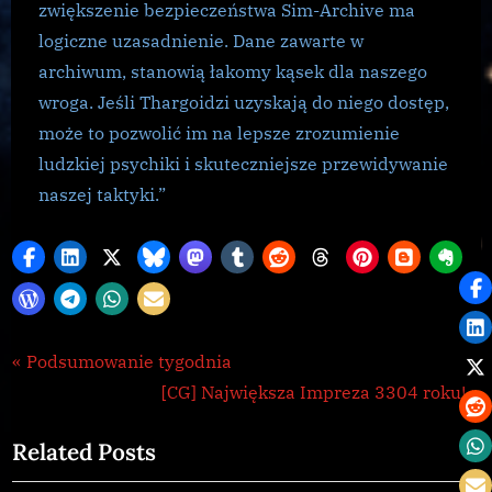
zwiększenie bezpieczeństwa Sim-Archive ma
logiczne uzasadnienie.
Dane zawarte w
archiwum, stanowią łakomy kąsek dla naszego
wroga.
Jeśli Thargoidzi uzyskają do niego dostęp,
może to pozwolić im na lepsze zrozumienie
ludzkiej psychiki i skuteczniejsze przewidywanie
naszej taktyki.”
Galnet
Nawigacja
P
Podsumowanie tygodnia
r
N
[CG] Największa Impreza 3304 roku!
wpisu
e
e
Related Posts
v
x
i
t