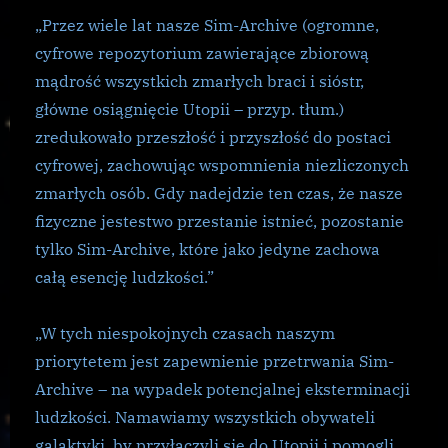
ludzkości
„Przez wiele lat nasze Sim-Archive (ogromne,
cyfrowe repozytorium zawierające zbiorową
mądrość wszystkich zmarłych braci i sióstr,
główne osiągnięcie Utopii – przyp. tłum.)
zredukowało przeszłość i przyszłość do postaci
cyfrowej, zachowując wspomnienia niezliczonych
zmarłych osób.
Gdy nadejdzie ten czas, że nasze
fizyczne jestestwo przestanie istnieć, pozostanie
tylko Sim-Archive, które jako jedyne zachowa
całą esencję ludzkości.”
„W tych niespokojnych czasach naszym
priorytetem jest zapewnienie przetrwania Sim-
Archive – na wypadek potencjalnej eksterminacji
ludzkości.
Namawiamy wszystkich obywateli
galaktyki, by przyłączyli się do Utopii i pomogli