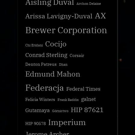
Aisling Duval
Archon Delaine
AX
Arissa Lavigny-Duval
Brewer Corporation
Cocijo
Chi Eridani
Conrad Sterling
Corsair
Denton Patreus
Dhan
Edmund Mahon
Federacja
Federal Times
galnet
Felicia Winters
Frank Raddix
HIP 87621
Gutamaya
Górnictwo
Imperium
HIP 90578
Jerome Archer