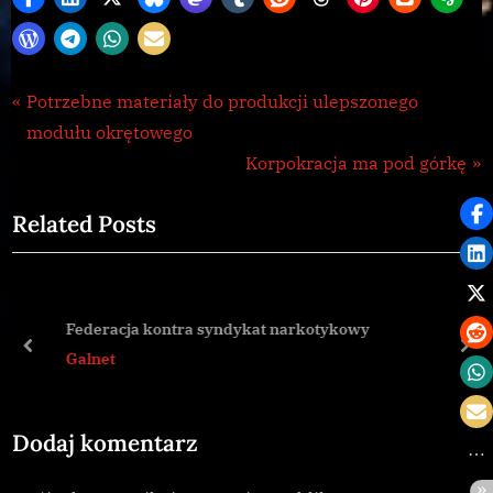
Galnet
Nawigacja
P
Potrzebne materiały do produkcji ulepszonego
,
r
modułu okrętowego
wpisu
news
e
N
Korpokracja ma pod górkę
v
e
Related Posts
i
x
o
t
u
P
s
o
Federacja kontra syndykat narkotykowy
P
s
prev
nex
Galnet
o
t
s
:
Dodaj komentarz
t
: