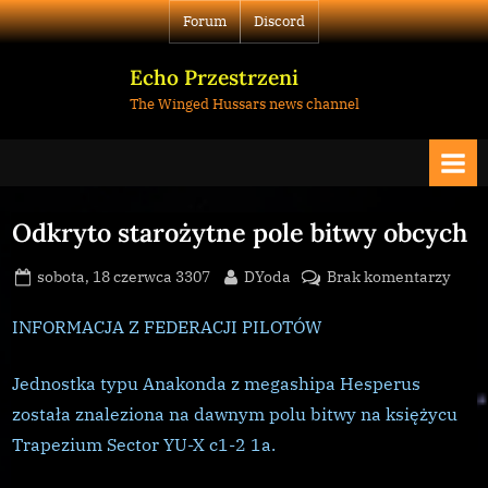
Skip
Forum
Discord
to
content
Echo Przestrzeni
The Winged Hussars news channel
Odkryto starożytne pole bitwy obcych
Posted
By
do
sobota, 18 czerwca 3307
DYoda
Brak komentarzy
on
Odkr
staro
INFORMACJA Z FEDERACJI PILOTÓW
pole
bitwy
Jednostka typu Anakonda z megashipa Hesperus
obcy
została znaleziona na dawnym polu bitwy na księżycu
Trapezium Sector YU-X c1-2 1a.