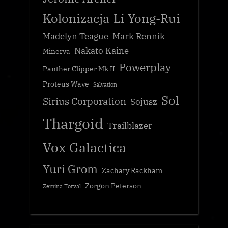
Kolonizacja
Li Yong-Rui
Madelyn Teague
Mark Rennik
Nakato Kaine
Minerva
Powerplay
Panther Clipper Mk II
Proteus Wave
Salvation
Sol
Sirius Corporation
Sojusz
Thargoid
Trailblazer
Vox Galactica
Yuri Grom
Zachary Rackham
Zorgon Peterson
Zemina Torval