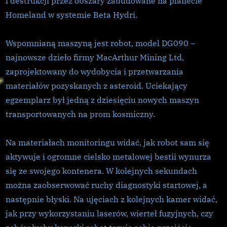
i destrukcji przez obszary zabudowane na planecie
Homeland w systemie Beta Hydri.
Wspomnianą maszyną jest robot, model DG090 –
najnowsze dzieło firmy MacArthur Mining Ltd,
zaprojektowany do wydobycia i przetwarzania
materiałów pozyskanych z asteroid. Uciekający
egzemplarz był jedną z dziesięciu nowych maszyn
transportowanych na prom kosmiczny.
Na materiałach monitoringu widać, jak robot sam się
aktywuje i ogromne cielsko metalowej bestii wynurza
się ze swojego kontenera. W kolejnych sekundach
można zaobserwować ruchy diagnostyki startowej, a
następnie błyski. Na ujęciach z kolejnych kamer widać,
jak przy wykorzystaniu laserów, wierteł fuzyjnych, czy