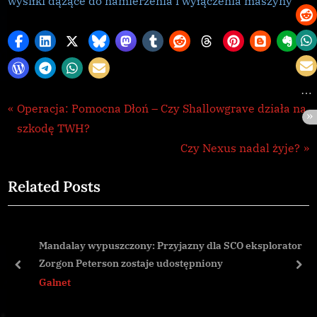
wysiłki dążące do namierzenia i wyłączenia maszyny”
Galnet
Nawigacja
P
Operacja: Pomocna Dłoń – Czy Shallowgrave działa na
r
szkodę TWH?
wpisu
e
N
Czy Nexus nadal żyje?
v
e
Related Posts
i
x
o
t
u
P
Mandalay wypuszczony: Przyjazny dla SCO eksplorator
s
o
Zorgon Peterson zostaje udostępniony
P
s
prev
nex
Galnet
o
t
s
: