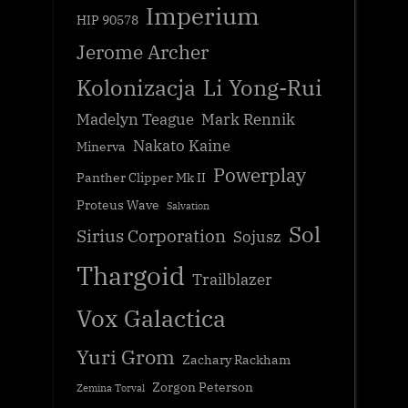
Imperium
HIP 90578
Jerome Archer
Kolonizacja
Li Yong-Rui
Madelyn Teague
Mark Rennik
Nakato Kaine
Minerva
Powerplay
Panther Clipper Mk II
Proteus Wave
Salvation
Sol
Sirius Corporation
Sojusz
Thargoid
Trailblazer
Vox Galactica
Yuri Grom
Zachary Rackham
Zorgon Peterson
Zemina Torval