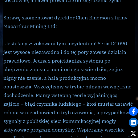
kosztowne, a nawet prowadzić do zagrożenia życia”
Sprawę skomentował dyrektor Chen Emerson z firmy
MacArthur Mining Ltd:
„Jesteśmy zszokowani tym incydentem! Seria DG090
jest wysoce niezawodna i do tej pory zawsze działała
prawidłowo. Jedna z projektantka systemu po
obejrzeniu zapisu z monitoringu stwierdziła, że już
nigdy nie zaśnie, a hala produkcyjna mocno
opustoszała. Wszczęliśmy w trybie pilnym wewnętrzne
dochodzenie. Mamy wstępną teorię wyjaśniającą
zajście – błąd czynnika ludzkiego – ktoś musiał ustawić
robota w nieodpowiedni tryb czuwania, a przypadkowe
sygnały z pobliskiej sieci komunikacyjnej mogły
aktywować program domyślny. Wspieramy wszelkie