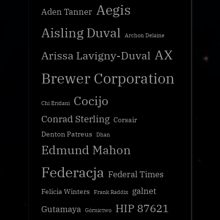
Aegis
Aden Tanner
Aisling Duval
Archon Delaine
AX
Arissa Lavigny-Duval
Brewer Corporation
Cocijo
Chi Eridani
Conrad Sterling
Corsair
Denton Patreus
Dhan
Edmund Mahon
Federacja
Federal Times
galnet
Felicia Winters
Frank Raddix
HIP 87621
Gutamaya
Górnictwo