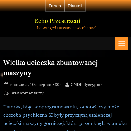
Skip
Forum
Discord
to
content
Echo Przestrzeni
The Winged Hussars news channel
Wielka ucieczka zbuntowanej
maszyny
Posted
By
niedziela, 10 sierpnia 3304
CMDR Ryczypior
on
do
Brak komentarzy
Wielka
ucieczka
Usterka, błąd w oprogramowaniu, sabotaż, czy może
zbuntowanej
choroba psychiczna SI były przyczyną szaleńczej
maszyny
ucieczki maszyny górniczej, która przemknęła w amoku