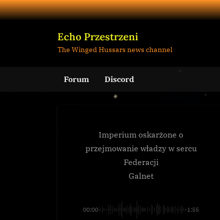
Skip
to
content
Echo Przestrzeni
The Winged Hussars news channel
Forum
Discord
Imperium oskarżone o
przejmowanie władzy w sercu
Federacji
Galnet
00:00
-1:55