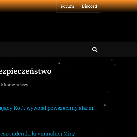
Forum
Discord
Toggle
search
bezpieczeństwo
form
do
ak komentarzy
Fala
przestępstw
budzi
ający Kot), wywołał powszechny alarm,
obawy
o
bezpieczeństwo
orespondentki kryminalnej Miry