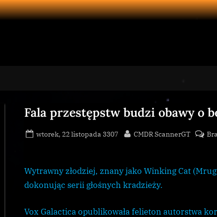
Fala przestępstw budzi obawy o 
Posted
By
wtorek, 22 listopada 3307
CMDR ScannerGT
Br
on
Wytrawny złodziej, znany jako Winking Cat (Mrug
dokonując serii głośnych kradzieży.
Vox Galactica opublikowała felieton autorstwa k