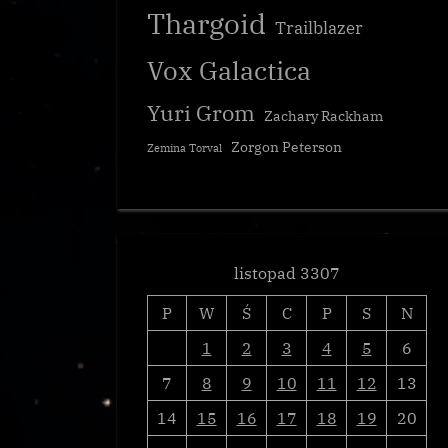
wizjami Halsey?
Thargoid
Trailblazer
Galnet
Vox Galactica
Yuri Grom
Zachary Rackham
Zorgon Peterson
Zemina Torval
listopad 3307
P
W
Ś
C
P
S
N
1
2
3
4
5
6
7
8
9
10
11
12
13
14
15
16
17
18
19
20