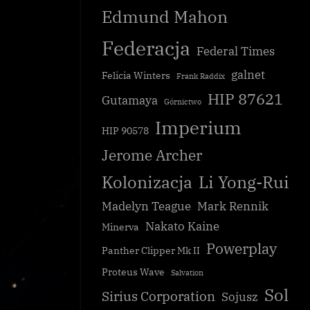
Edmund Mahon
Federacja
Federal Times
galnet
Felicia Winters
Frank Raddix
HIP 87621
Supermocarstwa robią postępy na Szc
Gutamaya
Górnictwo
ktyczny
Galaktycznym
Imperium
HIP 90578
Galnet
Jerome Archer
Kolonizacja
Li Yong-Rui
Madelyn Teague
Mark Rennik
Nakato Kaine
Minerva
Powerplay
Panther Clipper Mk II
Proteus Wave
Salvation
Sol
Sirius Corporation
Sojusz