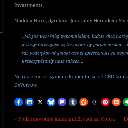
Investments.
Maddox Hurd, dyrektor generalny Herculean Mach
„Jak już wcześniej wspomniałem, ludzie chcą narz
jest wystarczająco wytrzymałe, by poradzić sobie z
raz podziękować galaktycznej społeczności za wspar
urzeczywistniły nasz sukces. „
Na razie nie otrzymano komentarza od CEO konku
DeVorrow.
Nawigacja
P
N
Podsumowanie kampanii Broadcast Cobra
E
Galnet
r
e