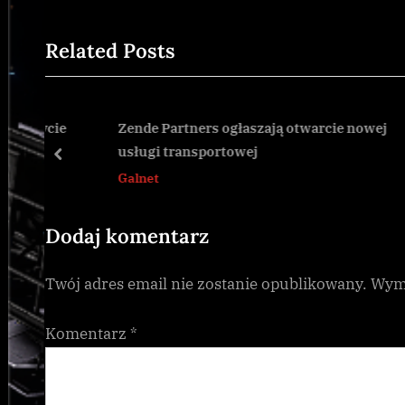
wpisu
e
x
Related Posts
v
t
i
P
o
o
u
s
zycie
Zende Partners ogłaszają otwarcie nowej
usługi transportowej
s
t
prev
Galnet
P
:
o
s
Dodaj komentarz
t
Twój adres email nie zostanie opublikowany.
Wyma
:
Komentarz
*