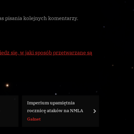
as pisania kolejnych komentarzy.
edz się, w jaki sposób przetwarzane są
iętnia
„Zbawienie” wygrywa z
ów na NMLA
AEGIS, w ilości zdobytych
next
Guardiańskich Artefaktów
Galnet