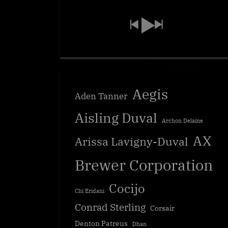
Aegis
Aden Tanner
Aisling Duval
Archon Delaine
AX
Arissa Lavigny-Duval
Brewer Corporation
Cocijo
Chi Eridani
Conrad Sterling
Corsair
Denton Patreus
Dhan