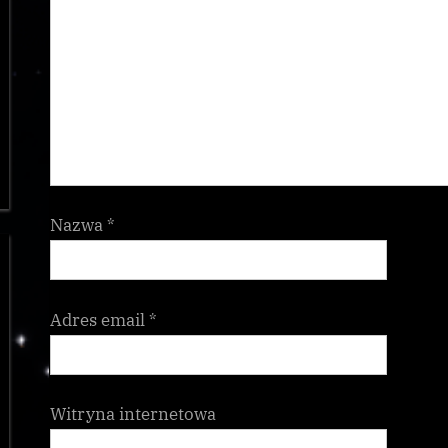
Nazwa
*
Adres email
*
Witryna internetowa