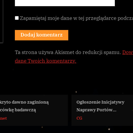
Zapamiętaj moje dane w tej przeglądarce podcz
Ta strona używa Akismet do redukcji spamu.
Dowi
dane Twoich komentarzy.
Ogłoszenie Inicjatywy
Imperium upam
Naprawy Portów
rocznicę atak
Kosmicznych
CG
Galnet