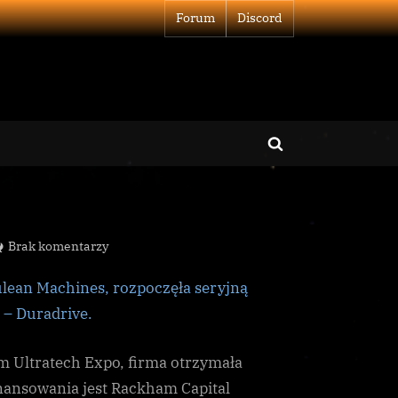
Forum
Discord
Toggle
search
form
do
Brak komentarzy
Duradrive
lean Machines, rozpoczęła seryjną
w
produkcji
 – Duradrive.
 Ultratech Expo, firma otrzymała
inansowania jest Rackham Capital