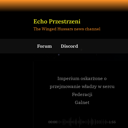
Skip
to
content
Echo Przestrzeni
The Winged Hussars news channel
Forum
Discord
Imperium oskarżone o
przejmowanie władzy w sercu
Federacji
Galnet
00:00
-1:55