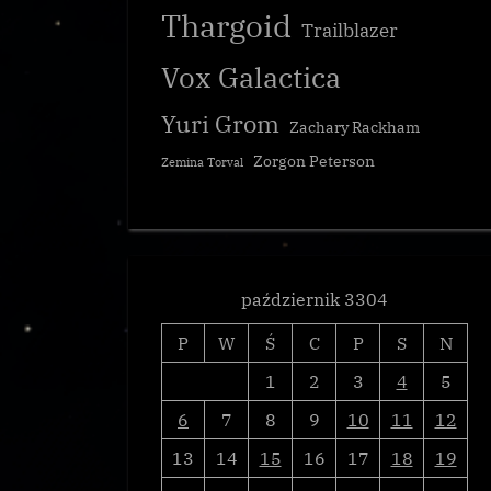
Thargoid
Trailblazer
Vox Galactica
Yuri Grom
Zachary Rackham
Zorgon Peterson
Zemina Torval
październik 3304
P
W
Ś
C
P
S
N
1
2
3
4
5
6
7
8
9
10
11
12
13
14
15
16
17
18
19