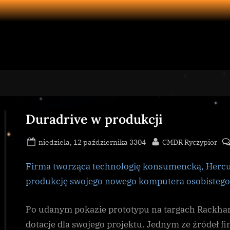
Duradrive w produkcji
Posted
By
niedziela, 12 października 3304
CMDR Ryczypior
on
Firma tworząca technologię konsumencką, Hercu
produkcję swojego nowego komputera osobistego
Po udanym pokazie prototypu na targach Rackham
dotacje dla swojego projektu. Jednym ze źródeł f