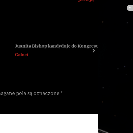
Juanita Bishop kandyduje do Kongresu
Komisa ś
next
Galnet
Galnet
gane pola są oznaczone
*