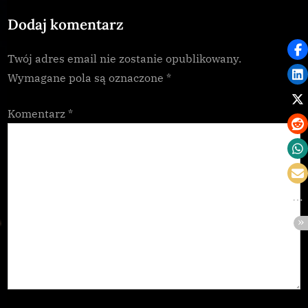
o
:
Dodaj komentarz
s
t
Twój adres email nie zostanie opublikowany.
:
Wymagane pola są oznaczone
*
Komentarz
*