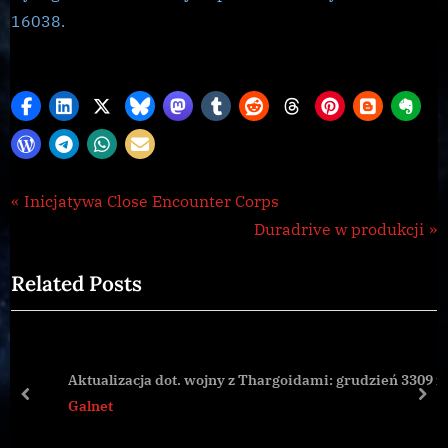
16038.
CG
Nawigacja
P
Inicjatywa Close Encounter Corps
,
r
N
Duradrive w produkcji
wpisu
Galnet
e
e
Related Posts
v
x
i
t
o
P
u
o
Aktualizacja dot. wojny z Thargoidami: grudzień 3309 r.
s
s
prev
nex
Galnet
P
t