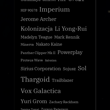
Górnictwo
Imperium
HIP 90578
Jerome Archer
Kolonizacja
Li Yong-Rui
Madelyn Teague
Mark Rennik
Nakato Kaine
Minerva
Powerplay
Panther Clipper Mk II
Proteus Wave
Salvation
Sol
Sirius Corporation
Sojusz
Thargoid
Trailblazer
Vox Galactica
Yuri Grom
Zachary Rackham
Zorgon Peterson
Zemina Torval