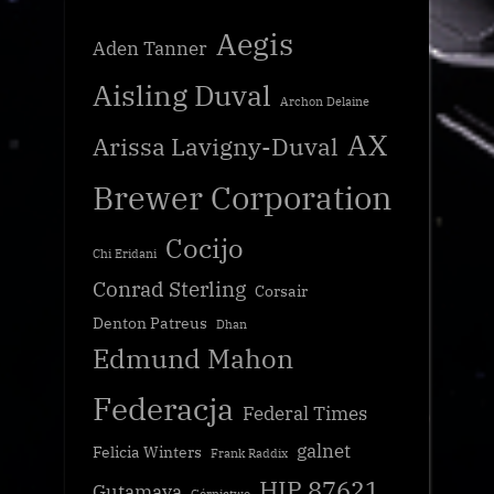
Aegis
Aden Tanner
Aisling Duval
Archon Delaine
AX
Arissa Lavigny-Duval
Brewer Corporation
Cocijo
Chi Eridani
Conrad Sterling
Corsair
Denton Patreus
Dhan
Edmund Mahon
Federacja
Federal Times
galnet
Felicia Winters
Frank Raddix
HIP 87621
Gutamaya