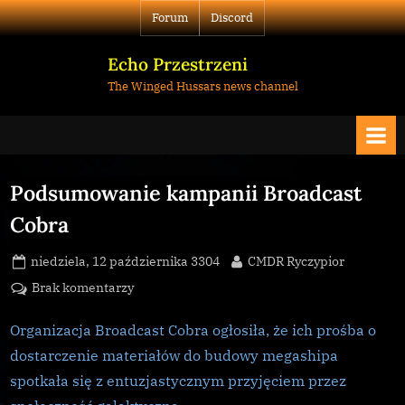
Skip
Forum
Discord
to
content
Echo Przestrzeni
The Winged Hussars news channel
Podsumowanie kampanii Broadcast
Cobra
Posted
By
niedziela, 12 października 3304
CMDR Ryczypior
on
do
Brak komentarzy
Podsumowanie
kampanii
Organizacja Broadcast Cobra ogłosiła, że ich prośba o
Broadcast
dostarczenie materiałów do budowy megashipa
Cobra
spotkała się z entuzjastycznym przyjęciem przez