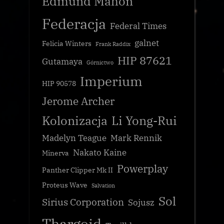
Edmund Mahon
Federacja
Federal Times
galnet
Felicia Winters
Frank Raddix
HIP 87621
Gutamaya
Górnictwo
Imperium
HIP 90578
Jerome Archer
Kolonizacja
Li Yong-Rui
Madelyn Teague
Mark Rennik
Nakato Kaine
Minerva
Powerplay
Panther Clipper Mk II
Proteus Wave
Salvation
Sol
Sirius Corporation
Sojusz
Thargoid