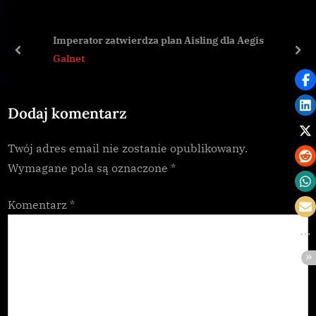
o
P
u
o
Imperator zatwierdza plan Aisling dla Aegis
s
s
prev
nex
Galnet
P
t
o
:
Dodaj komentarz
s
t
Twój adres email nie zostanie opublikowany.
:
Wymagane pola są oznaczone
*
Komentarz
*