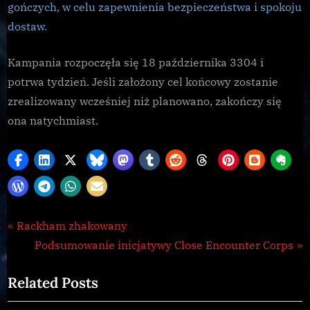
gończych, w celu zapewnienia bezpieczeństwa i spokoju
dostaw.
Kampania rozpoczęła się 18 października 3304 i
potrwa tydzień. Jeśli założony cel końcowy zostanie
zrealizowany wcześniej niż planowano, zakończy się
ona natychmiast.
CG
Nawigacja
P
Rackham zhakowany
,
r
N
Podsumowanie inicjatywy Close Encounter Corps
wpisu
Galnet
e
e
Related Posts
v
x
i
t