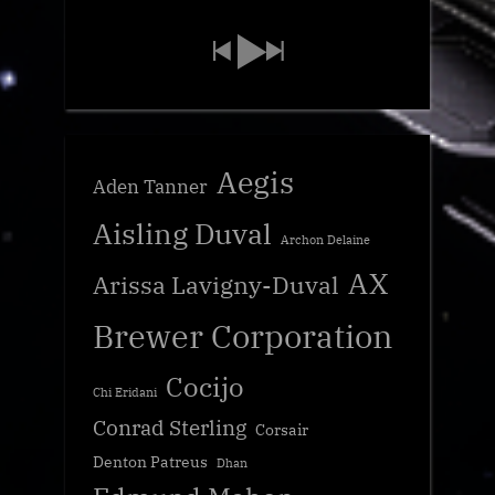
Aegis
Aden Tanner
Aisling Duval
Archon Delaine
AX
Arissa Lavigny-Duval
Brewer Corporation
Cocijo
Chi Eridani
Conrad Sterling
Corsair
Denton Patreus
Dhan