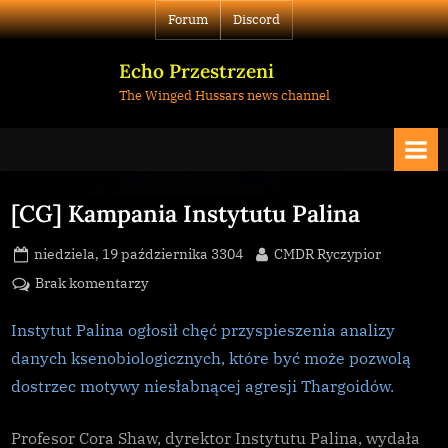
Skip
Forum
Discord
to
content
Echo Przestrzeni
The Winged Hussars news channel
[CG] Kampania Instytutu Palina
Posted
By
niedziela, 19 października 3304
CMDR Ryczypior
on
do
Brak komentarzy
[CG]
Kampania
Instytut Palina ogłosił chęć przyspieszenia analizy
Instytutu
danych ksenobiologicznych, które być może pozwolą
Palina
dostrzec motywy niesłabnącej agresji Thargoidów.
Profesor Cora Shaw, dyrektor Instytutu Palina, wydała