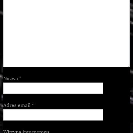
Nazwa
*
Adres email
*
Witryna internetowa