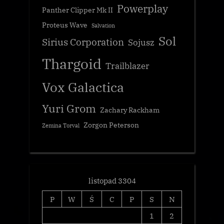
Powerplay
Panther Clipper Mk II
Proteus Wave
Salvation
Sol
Sirius Corporation
Sojusz
Thargoid
Trailblazer
Vox Galactica
Yuri Grom
Zachary Rackham
Zorgon Peterson
Zemina Torval
listopad 3304
P
W
Ś
C
P
S
N
1
2