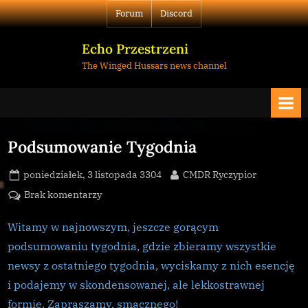
Skip
Forum
Discord
to
content
Echo Przestrzeni
The Winged Hussars news channel
Podsumowanie Tygodnia
Posted
By
poniedziałek, 3 listopada 3304
CMDR Ryczypior
on
do
Brak komentarzy
Podsumowanie
Tygodnia
Witamy w najnowszym, jeszcze gorącym
podsumowaniu tygodnia, gdzie zbieramy wszystkie
newsy z ostatniego tygodnia, wyciskamy z nich esencję
i podajemy w skondensowanej, ale lekkostrawnej
formie. Zapraszamy, smacznego!