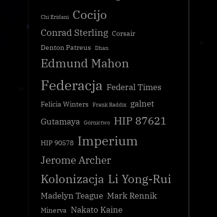
Cocijo
Chi Eridani
Conrad Sterling
Corsair
Denton Patreus
Dhan
Edmund Mahon
Federacja
Federal Times
galnet
Felicia Winters
Frank Raddix
HIP 87621
Gutamaya
Górnictwo
Imperium
HIP 90578
Jerome Archer
Kolonizacja
Li Yong-Rui
Madelyn Teague
Mark Rennik
Nakato Kaine
Minerva