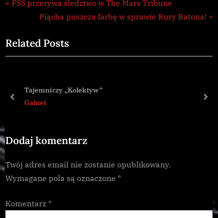
Galnet
Nawigacja
P
FSS przerywa śledztwo w The Mars Tribune
r
N
Piącha puszcza farbę w sprawie Rury Batona!
wpisu
e
e
Related Posts
v
x
i
t
o
P
u
o
Tajemniczy „Kolektyw”
s
s
prev
nex
Galnet
P
t
o
:
Dodaj komentarz
s
t
Twój adres email nie zostanie opublikowany.
:
Wymagane pola są oznaczone
*
Komentarz
*