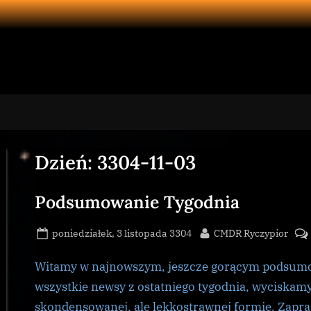
Dzień:
3304-11-03
Podsumowanie Tygodnia
Posted
By
poniedziałek, 3 listopada 3304
CMDR Ryczypior
on
Witamy w najnowszym, jeszcze gorącym podsumo
wszystkie newsy z ostatniego tygodnia, wyciskamy
skondensowanej, ale lekkostrawnej formie. Zapr