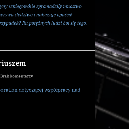
zyny szpiegowskie zgromadziły mnóstwo
rzerywa śledztwo i nakazuje opuścić
zypadek? Ilu potężnych ludzi boi się tego,
yriuszem
do
Brak komentarzy
Ram
poration dotyczącej współpracy nad
Tah
nie
che
współpracy
z
Syriuszem