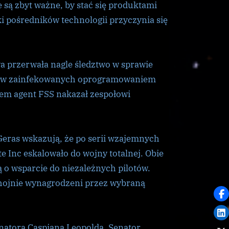
e są zbyt ważne, by stać się produktami
tki pośredników technologii przyczynia się
a przerwała nagle śledztwo w sprawie
ntów zainfekowanych oprogramowaniem
iem agent FSS nakazał zespołowi
 Geras wskazują, że po serii wzajemnych
te Inc eskalowało do wojny totalnej. Obie
ą o wsparcie do niezależnych pilotów.
 hojnie wynagrodzeni przez wybraną
atora Caspiana Leopolda. Senator