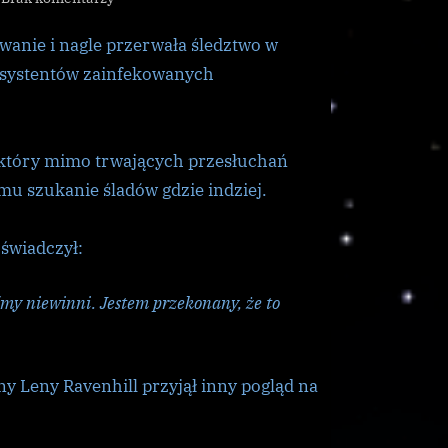
FSS
wanie i nagle przerwała śledztwo w
przerywa
śledztwo
asystentów zainfekowanych
w
The
Mars
, który mimo trwających przesłuchań
Tribune
u szukanie śladów gdzie indziej.
oświadczył:
eśmy niewinni. Jestem przekonany, że to
ny Leny Ravenhill przyjął inny pogląd na