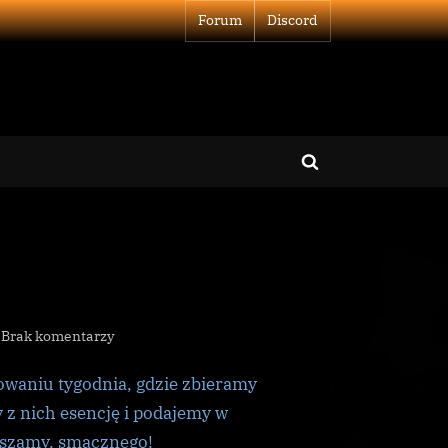
Forum
Discord
Toggle
search
form
do
Brak komentarzy
Podsumowanie
waniu tygodnia, gdzie zbieramy
Tygodnia
 z nich esencję i podajemy w
aszamy, smacznego!