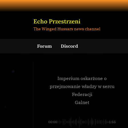
Skip
to
content
Echo Przestrzeni
The Winged Hussars news channel
Forum
Discord
Imperium oskarżone o
przejmowanie władzy w sercu
Federacji
Galnet
00:00
-1:55