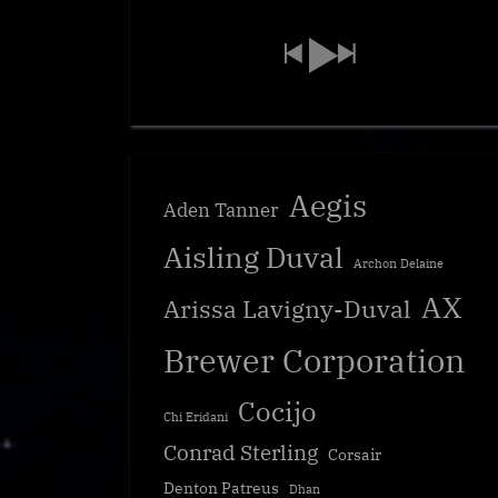
Aegis
Aden Tanner
Aisling Duval
Archon Delaine
AX
Arissa Lavigny-Duval
Brewer Corporation
Cocijo
Chi Eridani
Conrad Sterling
Corsair
Denton Patreus
Dhan