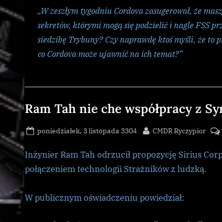
„W zeszłym tygodniu Cordova zasugerował, że mas
sekretów, którymi mogą się podzielić i nagle FSS p
siedzibę Trybuny? Czy naprawdę ktoś myśli, że to pr
co Cordova może ujawnić na ich temat?”
Galnet
Ram Tah nie che współpracy z S
Posted
By
poniedziałek, 3 listopada 3304
CMDR Ryczypior
on
Inżynier Ram Tah odrzucił propozycję Sirius Cor
połączeniem technologii Strażników z ludzką.
W publicznym oświadczeniu powiedział: