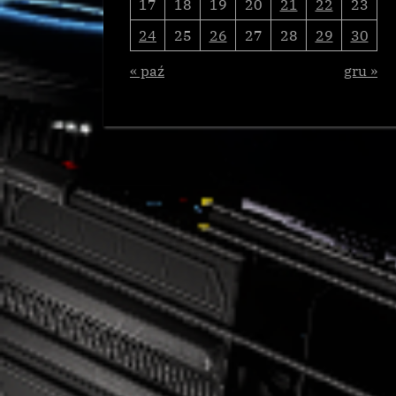
17
18
19
20
21
22
23
24
25
26
27
28
29
30
« paź
gru »