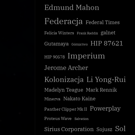
Edmund Mahon
Federacja
Federal Times
galnet
Felicia Winters
Frank Raddix
HIP 87621
Gutamaya
Górnictwo
Imperium
HIP 90578
Jerome Archer
Kolonizacja
Li Yong-Rui
Madelyn Teague
Mark Rennik
Nakato Kaine
Minerva
Powerplay
Panther Clipper Mk II
Proteus Wave
Salvation
Sol
Sirius Corporation
Sojusz