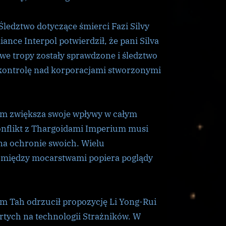
ledztwo dotyczące śmierci Fazi Silvy
nce Interpol potwierdził, że pani Silva
iwe tropy zostały sprawdzone i śledztwo
 kontrolę nad korporacjami stworzonymi
um zwiększa swoje wpływy w całym
onflikt z Thargoidami Imperium musi
na ochronie swoich. Wielu
y między mocarstwami popiera poglądy
am Tah odrzucił propozycję Li Yong-Rui
rtych na technologii Strażników. W