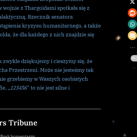
 wojnie z Thargoidami spotkała się z
alaktyczną. Rzecznik senatora
stąpienia kryzysu humanitarnego, a także
da, że dla każdego z nich znajdzie się
 zwykle dziękujemy i cieszymy się, że
cha Przestrzeni. Może nie jesteśmy tak
 nie grzebiemy w Waszych osobistych
ie, „
123456
” to nie jest silne i
rs Tribune
do
Brak komentarzy