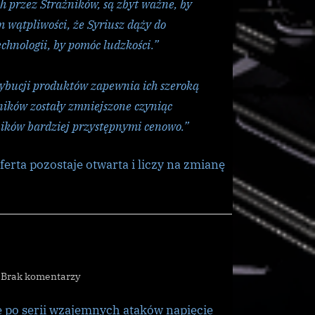
h przez Strażników, są zbyt ważne, by
 wątpliwości, że Syriusz dąży do
chnologii, by pomóc ludzkości.”
trybucji produktów zapewnia ich szeroką
dników zostały zmniejszone czyniąc
ników bardziej przystępnymi cenowo.”
ferta pozostaje otwarta i liczy na zmianę
do
Brak komentarzy
[CG]
e po serii wzajemnych ataków napięcie
konflikt