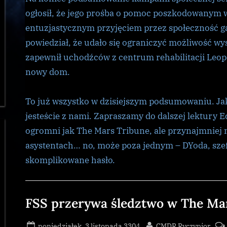
ogłosił, że jego prośba o pomoc poszkodowanym w
entuzjastycznym przyjęciem przez społeczność g
powiedział, że udało się ograniczyć możliwość wy
zapewnił uchodźców z centrum rehabilitacji Leopol
nowy dom.
To już wszystko w dzisiejszym podsumowaniu. Jak
jesteście z nami. Zapraszamy do dalszej lektury E
ogromni jak The Mars Tribune, ale przynajmniej
asystentach… no, może poza jednym – DYoda, szef
skomplikowane hasło.
Galnet
FSS przerywa śledztwo w The Ma
Posted
By
poniedziałek, 3 listopada 3304
CMDR Ryczypior