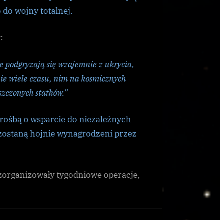
w
 do wojny totalnej.
Geras
:
cje podgryzają się wzajemnie z ukrycia,
nie wiele czasu, nim na kosmicznych
zczonych statków.”
prośbą o wsparcie do niezależnych
 zostaną hojnie wynagrodzeni przez
 zorganizowały tygodniowe operacje,