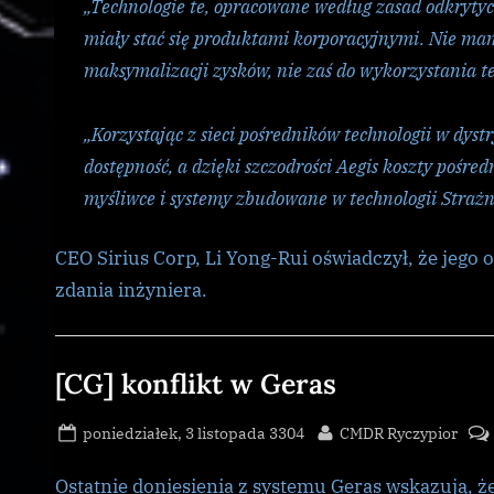
„Technologie te, opracowane według zasad odkrytyc
miały stać się produktami korporacyjnymi. Nie mam
maksymalizacji zysków, nie zaś do wykorzystania te
„Korzystając z sieci pośredników technologii w dys
dostępność, a dzięki szczodrości Aegis koszty pośre
myśliwce i systemy zbudowane w technologii Straż
CEO Sirius Corp, Li Yong-Rui oświadczył, że jego o
zdania inżyniera.
Galnet
[CG] konflikt w Geras
Posted
By
poniedziałek, 3 listopada 3304
CMDR Ryczypior
on
Ostatnie doniesienia z systemu Geras wskazują, ż