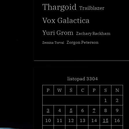
Thargoid
Trailblazer
Vox Galactica
Yuri Grom
Zachary Rackham
Zorgon Peterson
Zemina Torval
listopad 3304
P
W
Ś
C
P
S
N
1
2
3
4
5
6
7
8
9
10
11
12
13
14
15
16