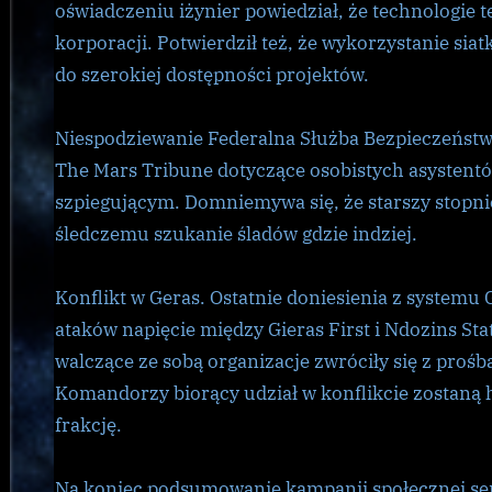
oświadczeniu iżynier powiedział, że technologie t
korporacji. Potwierdził też, że wykorzystanie sia
do szerokiej dostępności projektów.
Niespodziewanie Federalna Służba Bezpieczeństw
The Mars Tribune dotyczące osobistych asyste
szpiegującym. Domniemywa się, że starszy stopn
śledczemu szukanie śladów gdzie indziej.
Konflikt w Geras. Ostatnie doniesienia z systemu
ataków napięcie między Gieras First i Ndozins Sta
walczące ze sobą organizacje zwróciły się z prośb
Komandorzy biorący udział w konflikcie zostaną
frakcję.
Na koniec podsumowanie kampanii społecznej sen