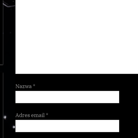
Nazwa
*
Adres email
*