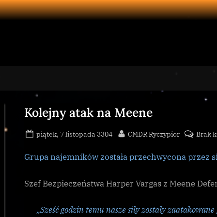
Kolejny atak na Meene
Posted
By
piątek, 7 listopada 3304
CMDR Ryczypior
Brak 
on
Grupa najemników została przechwycona przez si
Szef Bezpieczeństwa Harper Vargas z Meene Defen
„Sześć godzin temu nasze siły zostały zaatakowane 