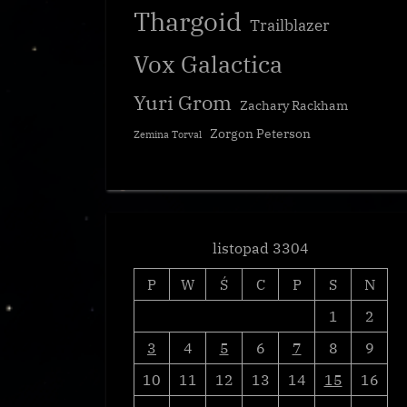
Thargoid
Trailblazer
Vox Galactica
Yuri Grom
Zachary Rackham
Zorgon Peterson
Zemina Torval
listopad 3304
P
W
Ś
C
P
S
N
1
2
3
4
5
6
7
8
9
10
11
12
13
14
15
16