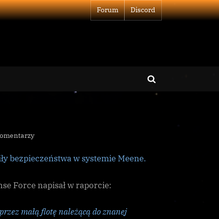
Forum
Discord
Toggle
search
form
do
komentarzy
Kolejny
ły bezpieczeństwa w systemie Meene.
atak
na
Meene
se Force napisał w raporcie:
przez małą flotę należącą do znanej