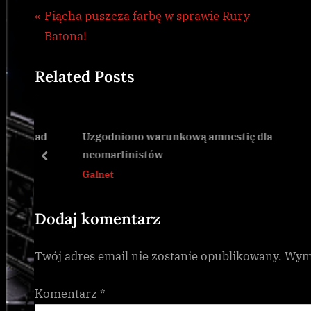
Nawigacja
P
Piącha puszcza farbę w sprawie Rury
Galnet
r
Batona!
wpisu
e
Related Posts
v
i
o
u
m nad
Uzgodniono warunkową amnestię dla
neomarlinistów
s
prev
Galnet
P
o
s
Dodaj komentarz
t
Twój adres email nie zostanie opublikowany.
Wyma
:
Komentarz
*