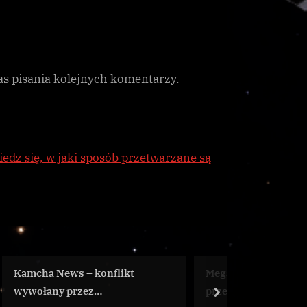
as pisania kolejnych komentarzy.
edz się, w jaki sposób przetwarzane są
nflikt
Megaship Kingfisher
Ko
przechodzi ostatnie
next
Ga