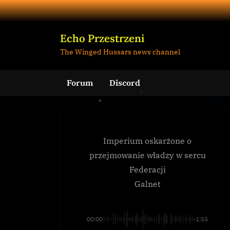
Skip
to
content
Echo Przestrzeni
The Winged Hussars news channel
Forum
Discord
Imperium oskarżone o
przejmowanie władzy w sercu
Federacji
Galnet
00:00
-1:55