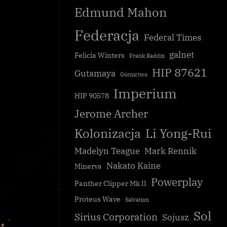
Edmund Mahon
Federacja
Federal Times
galnet
Felicia Winters
Frank Raddix
HIP 87621
Gutamaya
Górnictwo
Imperium
HIP 90578
Zgromadzenie Sojuszu za głosowanie
racja
Jerome Archer
zmianami w konstytucji
Galnet
Kolonizacja
Li Yong-Rui
Madelyn Teague
Mark Rennik
Nakato Kaine
Minerva
Powerplay
Panther Clipper Mk II
Proteus Wave
Salvation
Sol
Sirius Corporation
Sojusz