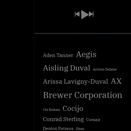
Aegis
Aden Tanner
Aisling Duval
Archon Delaine
AX
Arissa Lavigny-Duval
Brewer Corporation
Cocijo
Chi Eridani
Conrad Sterling
Corsair
Denton Patreus
Dhan