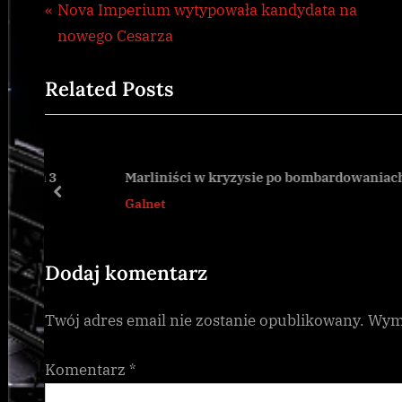
Nawigacja
P
Nova Imperium wytypowała kandydata na
Galnet
r
nowego Cesarza
wpisu
e
Related Posts
v
i
o
u
a 3
Marliniści w kryzysie po bombardowaniach
s
prev
Galnet
P
o
s
Dodaj komentarz
t
Twój adres email nie zostanie opublikowany.
Wyma
:
Komentarz
*