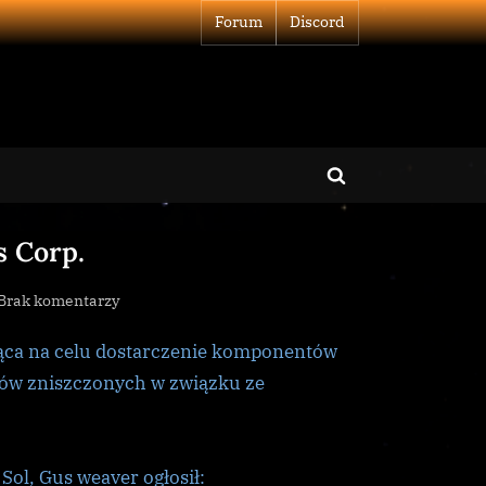
Forum
Discord
Toggle
search
s Corp.
form
do
Brak komentarzy
Podsumowanie
jąca na celu dostarczenie komponentów
inicjatywy
Achilles
tów zniszczonych w związku ze
Corp.
Sol, Gus weaver ogłosił: