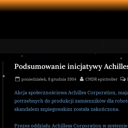
Podsumowanie inicjatywy Achille
Posted
By
poniedziałek, 8 grudnia 3304
CMDR epictroller
on
Akcja społecznościowa Achilles Corporation, ma
potrzebnych do produkcji zamienników dla robo
skandalem szpiegowskim została zakończona.
Prezes oddziału Achilless Corporation w systemie 