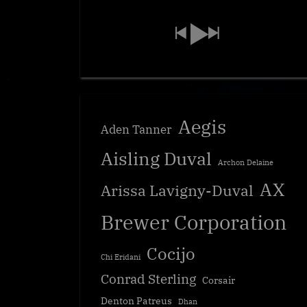
Aegis
Aden Tanner
Aisling Duval
Archon Delaine
AX
Arissa Lavigny-Duval
Brewer Corporation
Cocijo
Chi Eridani
Conrad Sterling
Corsair
Denton Patreus
Dhan