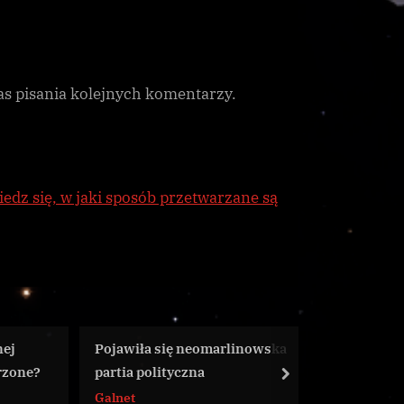
as pisania kolejnych komentarzy.
edz się, w jaki sposób przetwarzane są
neomarlinowska
Misje społecznościowe –
zna
podsumowanie
next
Galnet