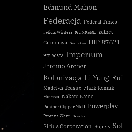
Edmund Mahon
Federacja
Federal Times
galnet
Felicia Winters
Frank Raddix
HIP 87621
Gutamaya
Górnictwo
Imperium
u uhonorowania
HIP 90578
Katastrofalne trzęsienia ziemi na Rhe
Jerome Archer
Galnet
Kolonizacja
Li Yong-Rui
Madelyn Teague
Mark Rennik
Nakato Kaine
Minerva
Powerplay
Panther Clipper Mk II
Proteus Wave
Salvation
Sol
Sirius Corporation
Sojusz