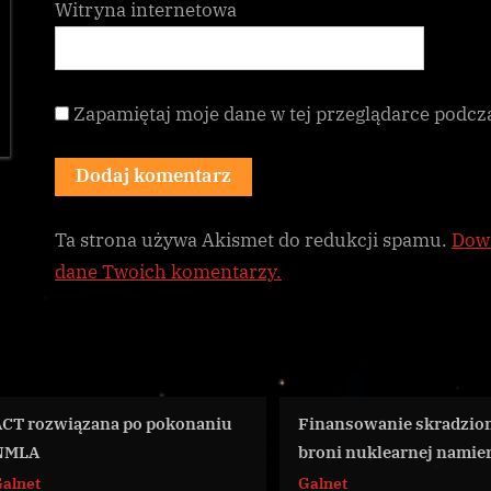
Witryna internetowa
Zapamiętaj moje dane w tej przeglądarce podcz
Ta strona używa Akismet do redukcji spamu.
Dowi
dane Twoich komentarzy.
u
Finansowanie skradzionej
Pojawiła się 
broni nuklearnej namierzone?
partia polityc
Galnet
Galnet