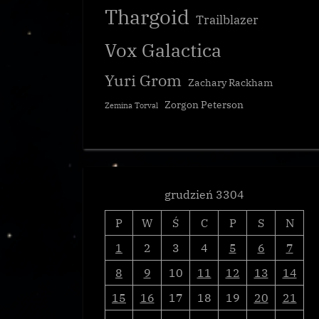
Thargoid
Trailblazer
Vox Galactica
Yuri Grom
Zachary Rackham
Zorgon Peterson
Zemina Torval
grudzień 3304
P
W
Ś
C
P
S
N
1
2
3
4
5
6
7
8
9
10
11
12
13
14
15
16
17
18
19
20
21