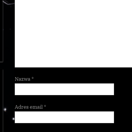
Nazwa
*
Adres email
*