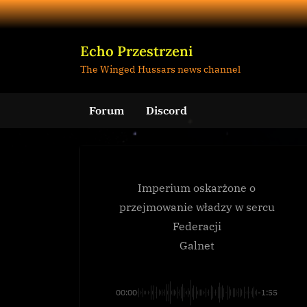
Skip
to
content
Echo Przestrzeni
The Winged Hussars news channel
Forum
Discord
Imperium oskarżone o
przejmowanie władzy w sercu
Federacji
Galnet
00:00
-1:55