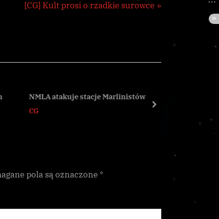
N
[CG] Kult prosi o rzadkie surowce
e
x
t
P
o
s
NMLA atakuje stacje Marlinistów
Aegis i A
t
next
CG
CG
:
gane pola są oznaczone
*