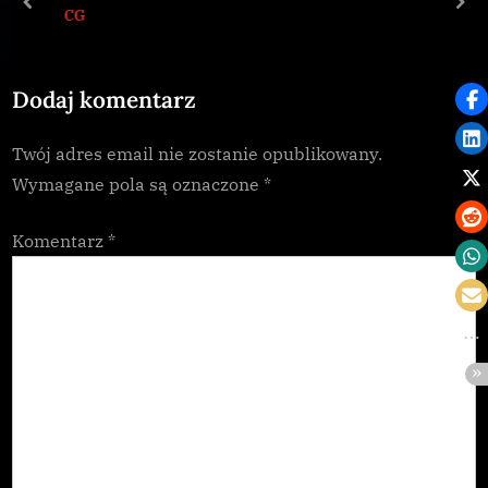
s
s
prev
nex
CG
P
t
o
:
Dodaj komentarz
s
t
Twój adres email nie zostanie opublikowany.
:
Wymagane pola są oznaczone
*
Komentarz
*