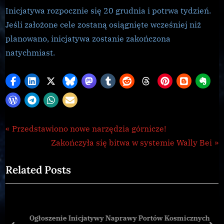
Inicjatywa rozpocznie się 20 grudnia i potrwa tydzień.
Jeśli założone cele zostaną osiągnięte wcześniej niż
planowano, inicjatywa zostanie zakończona
natychmiast.
CG
Nawigacja
P
Przedstawiono nowe narzędzia górnicze!
,
r
N
Zakończyła się bitwa w systemie Wally Bei
wpisu
Galnet
e
e
Related Posts
v
x
i
t
o
P
u
o
Ogłoszenie Inicjatywy Naprawy Portów Kosmicznych