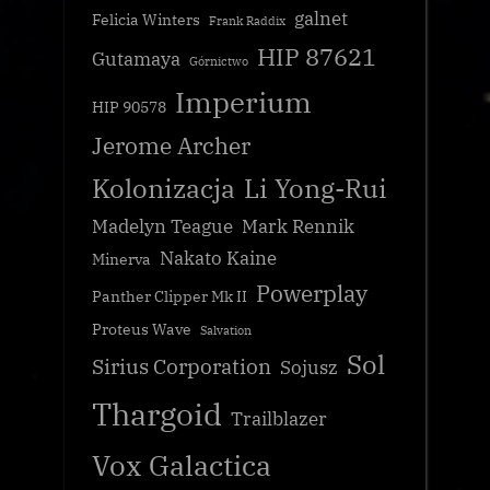
galnet
Felicia Winters
Frank Raddix
HIP 87621
Gutamaya
Górnictwo
Imperium
HIP 90578
Jerome Archer
Kolonizacja
Li Yong-Rui
Madelyn Teague
Mark Rennik
Nakato Kaine
Minerva
Powerplay
Panther Clipper Mk II
Proteus Wave
Salvation
Sol
Sirius Corporation
Sojusz
Thargoid
Trailblazer
Vox Galactica