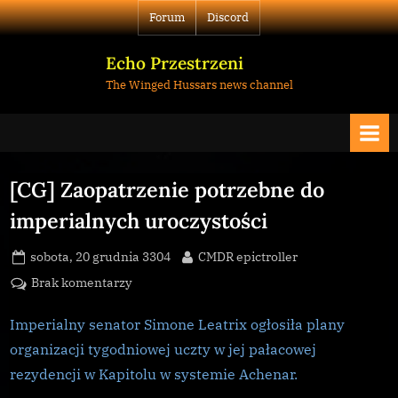
Skip
Forum
Discord
to
content
Echo Przestrzeni
The Winged Hussars news channel
[CG] Zaopatrzenie potrzebne do
imperialnych uroczystości
Posted
By
sobota, 20 grudnia 3304
CMDR epictroller
on
do
Brak komentarzy
[CG]
Zaopatrzenie
Imperialny senator Simone Leatrix ogłosiła plany
potrzebne
organizacji tygodniowej uczty w jej pałacowej
do
rezydencji w Kapitolu w systemie Achenar.
imperialnych