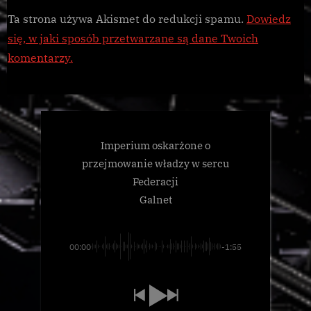
Ta strona używa Akismet do redukcji spamu.
Dowiedz
się, w jaki sposób przetwarzane są dane Twoich
komentarzy.
Imperium oskarżone o
przejmowanie władzy w sercu
Federacji
Galnet
00:00
-1:55