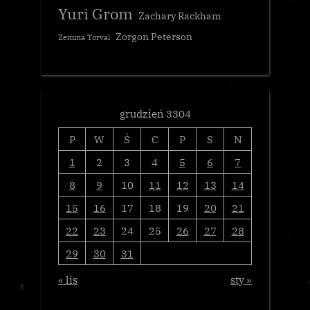
Yuri Grom
Zachary Rackham
Zorgon Peterson
Zemina Torval
grudzień 3304
P
W
Ś
C
P
S
N
1
2
3
4
5
6
7
8
9
10
11
12
13
14
15
16
17
18
19
20
21
22
23
24
25
26
27
28
29
30
31
« lis
sty »