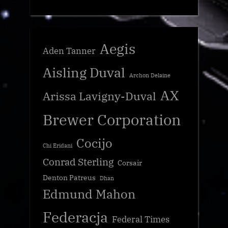
Aegis
Aden Tanner
Aisling Duval
Archon Delaine
AX
Arissa Lavigny-Duval
Brewer Corporation
Cocijo
Chi Eridani
Conrad Sterling
Corsair
Denton Patreus
Dhan
Edmund Mahon
Federacja
Federal Times